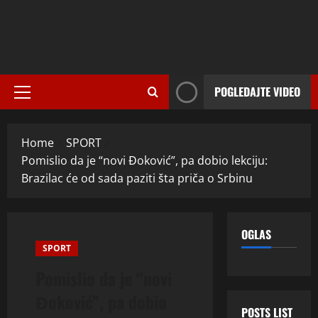
POGLEDAJTE VIDEO
Primary
Menu
Home
SPORT
Pomislio da je “novi Đoković”, pa dobio lekciju:
Brazilac će od sada paziti šta priča o Srbinu
OGLAS
SPORT
Pomislio da je “novi
Đoković”, pa dobio
POSTS LIST