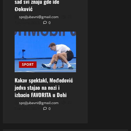
sad svi znaju gde ide
Đoković
spojljubavni@gmail.com
23
Februara, 2025
0
SPORT
Kakav spektakl, Međedović
jedva stajao na nozi i
izbacio FAVORITA u Dohi
spojljubavni@gmail.com
21
Februara, 2025
0