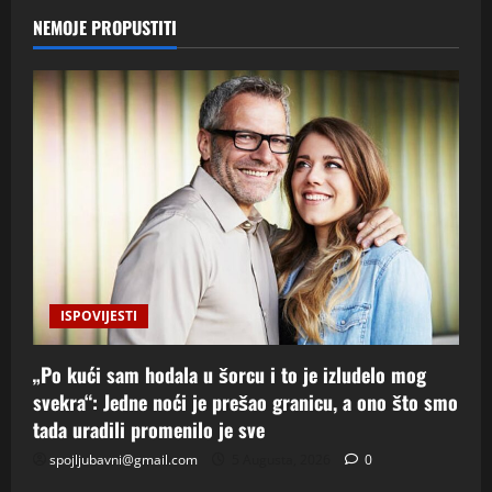
NEMOJE PROPUSTITI
ISPOVIJESTI
„Po kući sam hodala u šorcu i to je izludelo mog
svekra“: Jedne noći je prešao granicu, a ono što smo
tada uradili promenilo je sve
spojljubavni@gmail.com
5 Augusta, 2026
0