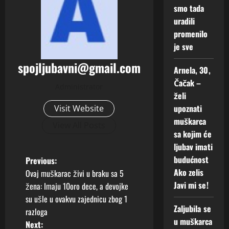
m
smo tada
i
uradili
s
promenilo
e
je sve
!
spojljubavni@gmail.com
Arnela, 30,
2
Augusta,
Čačak –
Administrator
2026
želi
upoznati
Visit Website
0
muškarca
View All Posts
sa kojim će
ljubav imati
P
budućnost
Previous:
Ako zelis
Ovaj muškarac živi u braku sa 5
o
Javi mi se!
žena: Imaju 10oro dece, a devojke
su ušle u ovakvu zajednicu zbog 1
s
Zaljubila se
razloga
u muškarca
t
Next: