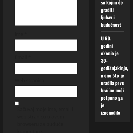
sa kojim će
graditi
ljubav i
budućnost
Ime
*
U 60.
godini
oženio je
Email
*
30-
godišnjakinju,
a ono što je
Web stranica
uradila prve
bračne noći
potpuno ga
je
Sačuvaj moje ime, email i
iznenadilo
web stranicu u ovom
browseru za buduće
komentare.