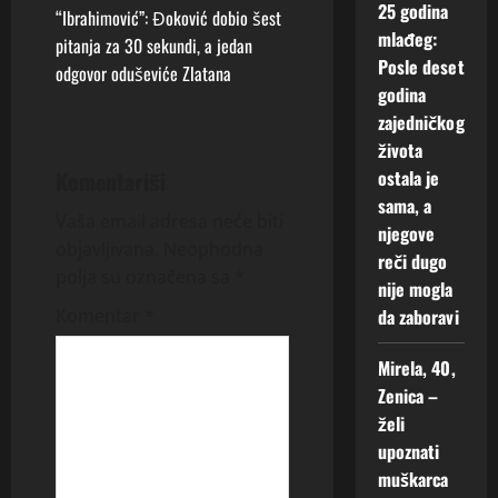
25 godina
“Ibrahimović”: Đoković dobio šest
n
mlađeg:
pitanja za 30 sekundi, a jedan
Posle deset
odgovor oduševiće Zlatana
a
godina
zajedničkog
v
života
i
ostala je
Komentariši
sama, a
g
Vaša email adresa neće biti
njegove
objavljivana.
Neophodna
reči dugo
a
polja su označena sa
*
nije mogla
t
da zaboravi
Komentar
*
i
Mirela, 40,
Zenica –
o
želi
upoznati
n
muškarca