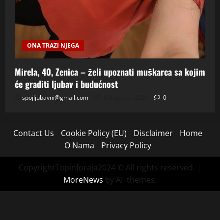
ONA TRAZI NJEGA
Mirela, 40, Zenica – želi upoznati muškarca sa kojim
će graditi ljubav i budućnost
spojljubavni@gmail.com
4 Augusta, 2026
0
Contact Us
Cookie Policy (EU)
Disclaimer
Home
O Nama
Privacy Policy
CopyrightTopinforaja2024 © All rights reserved.
|
MoreNews
by AF themes.