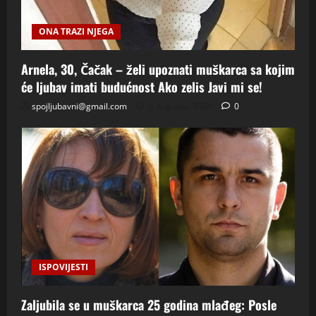
ONA TRAZI NJEGA
Arnela, 30, Čačak – želi upoznati muškarca sa kojim
će ljubav imati budućnost Ako zelis Javi mi se!
spojljubavni@gmail.com
5 Augusta, 2026
0
ISPOVIJESTI
Zaljubila se u muškarca 25 godina mlađeg: Posle