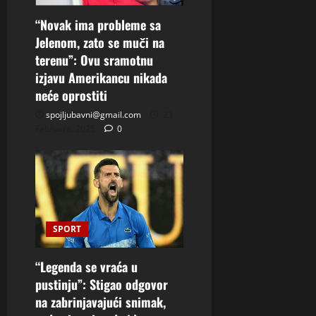
“Novak ima probleme sa
Jelenom, zato se muči na
terenu”: Ovu sramotnu
izjavu Amerikancu nikada
neće oprostiti
spojljubavni@gmail.com
23
Februara, 2025
0
SPORT
“Legenda se vraća u
pustinju”: Stigao odgovor
na zabrinjavajući snimak,