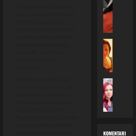
a
ONA TRAZ
o
o
Priča Jasmine iz Banjaluke,
M
,
s
g
koja je još kao tinejdžerka
i
3
t
d
r
donela odluku koja je
0
a
a
e
,
promenila život cele njene
r
n
l
Č
a
a
porodice, često iznenadi
a
ONA TRAZ
a
k
(
ljude, a tek kada se čuje
E
,
č
o
3
nastavak – sve dobija
m
4
a
n
7
potpuno drugačiju
i
0
k
a
)
dimenziju.
n
,
–
č
ž
a
Z
ž
n
i
Stručnjaci navode da je
(
ONA TRAZ
e
e
o
v
razvod roditelja jedno od
E
3
n
l
j
i
d
3
najosetljivijih iskustava za
i
i
e
i
i
)
c
dete i da neretko ostavlja
u
o
r
t
i
a
p
d
dugotrajne posledice.
a
a
z
–
o
l
d
Reakcije su različite, ali ono
,
O
ž
z
u
i
što je zajedničko jeste da
4
f
e
n
č
n
deca prolaze kroz snažan
KOMENTARI
0
f
l