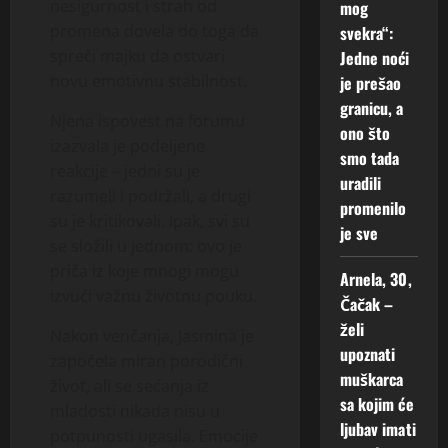
nesigurnost i strah od
mog
promena dovela do toga da
svekra“:
spreči majku da ostvari
Jedne noći
novu emotivnu stabilnost.
je prešao
granicu, a
Njena ispovest na forumu
ono što
izazvala je podeljene
smo tada
reakcije – jedni su je
uradili
razumeli i podržali, a drugi
promenilo
su je kritikovali. Ipak, svi su
je sve
se složili u jednom: ovo je
priča iz koje mnogi mogu
Arnela, 30,
izvući važnu životnu pouku.
Čačak –
želi
Nakon venčanja, Jasmina je
upoznati
započela miran porodični
muškarca
život, ali se sećanja iz
sa kojim će
mladosti nikada nisu u
ljubav imati
potpunosti ugasila. Emocije