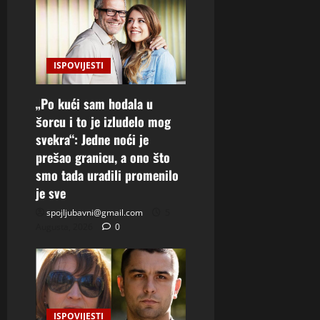
ISPOVIJESTI
„Po kući sam hodala u
šorcu i to je izludelo mog
svekra“: Jedne noći je
prešao granicu, a ono što
smo tada uradili promenilo
je sve
spojljubavni@gmail.com
5
Augusta, 2026
0
ISPOVIJESTI