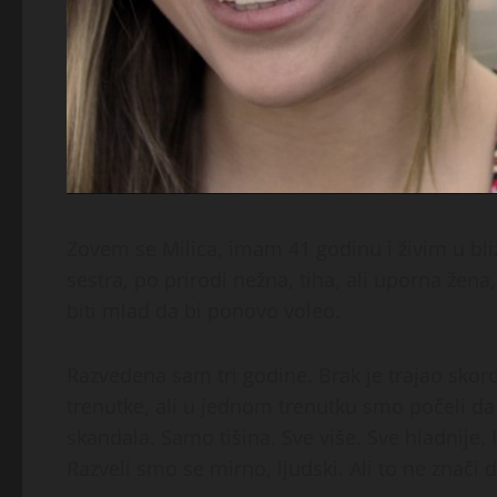
Zovem se Milica, imam 41 godinu i živim u bl
sestra, po prirodi nežna, tiha, ali uporna žen
biti mlad da bi ponovo voleo.
Razvedena sam tri godine. Brak je trajao skoro 
trenutke, ali u jednom trenutku smo počeli da ž
skandala. Samo tišina. Sve više. Sve hladnije.
Razveli smo se mirno, ljudski. Ali to ne znači d