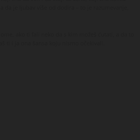
a da je ljubav više od dodira – to je razumevanje,
lome, ako ti fali neko da s kim možeš ćutati, a da to
ti i ja ona šansa koju nismo očekivali.