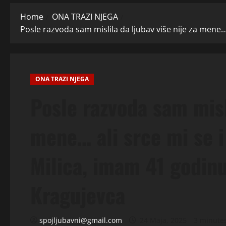
Home
ONA TRAZI NJEGA
Posle razvoda sam mislila da ljubav više nije za mene… 
ONA TRAZI NJEGA
Posle razvoda sam misli
mene… ali srce mi se i
Milica, imam 41 godinu 
Kragujevca
spojljubavni@gmail.com
24 Maja, 2025
3 minute