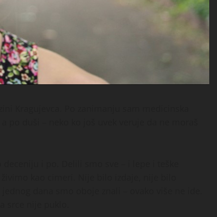
izini Kragujevca. Po zanimanju sam medicinska
a, a po duši – neko ko još uvek veruje da ne moraš
deceniju i po. Delili smo sve – i lepe i teške
ivimo kao cimeri. Nije bilo izdaje, nije bilo
 I jednog dana smo oboje znali – ovako više ne ide.
a srce nije puklo.