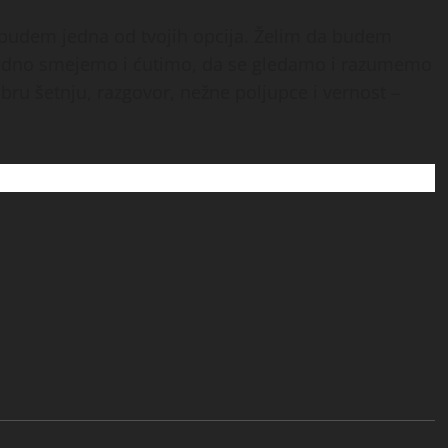
a budem jedna od tvojih opcija. Želim da budem
zajedno smejemo i ćutimo, da se gledamo i razumemo
ru šetnju, razgovor, nežne poljupce i vernost –