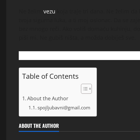
Ne želim
vezu
koja traje tri dana. Ne želim d
tvoja sigurna luka, a ti moj oslonac. Da se 
bez mnogo reči. Ako voliš domaću kuhinju, dob
piši mi. Ne gubiš ništa, a možda dobiješ sve.
Table of Contents
About the Author
spojljubavni@gmail.com
ABOUT THE AUTHOR