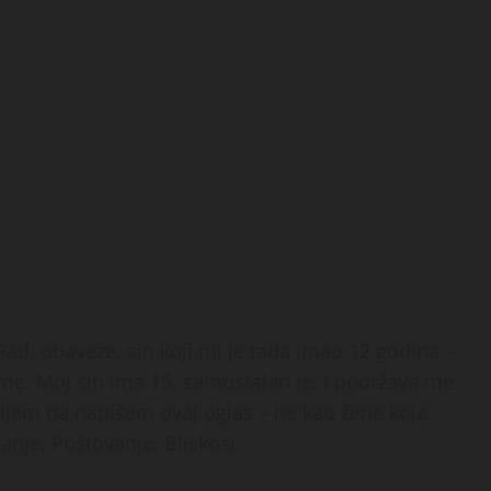
ad, obaveze, sin koji mi je tada imao 12 godina –
reme. Moj sin ima 15, samostalan je, i podržava me
jem da napišem ovaj oglas – ne kao žena koja
anje. Poštovanje. Bliskost.