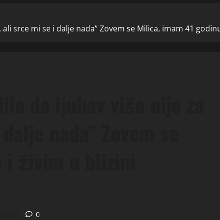
ali srce mi se i dalje nada” Zovem se Milica, imam 41 godinu 
la da ljubav više nije za
 dalje nada” Zovem se
i živim u blizini
s read
0