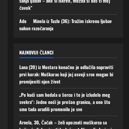
sanja ljubav – ako si iskren, možda si baš ti moj
Javi
biti
čovek”
se!
uz
men
3
Ado
na
Minela iz Tuzle (36): Tražim iskrenu ljubav
e“
Augusta,
nakon razočaranja
2026
2
0
Augusta,
2026
0
NAJNOVIJI ČLANCI
Lana (39) iz Mostara konačno je odlučila napraviti
prvi korak: Muškarac koji joj osvoji srce mogao bi
promijeniti njen život
„Po kući sam hodala u šorcu i to je izludelo mog
svekra“: Jedne noći je prešao granicu, a ono što
smo tada uradili promenilo je sve
Arnela, 30, Čačak – želi upoznati muškarca sa