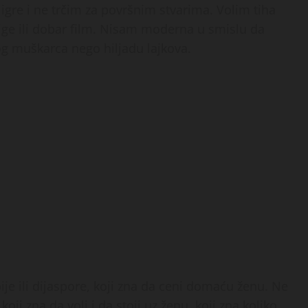
gre i ne trčim za površnim stvarima. Volim tiha
njige ili dobar film. Nisam moderna u smislu da
og muškarca nego hiljadu lajkova.
je ili dijaspore, koji zna da ceni domaću ženu. Ne
ji zna da voli i da stoji uz ženu, koji zna koliko