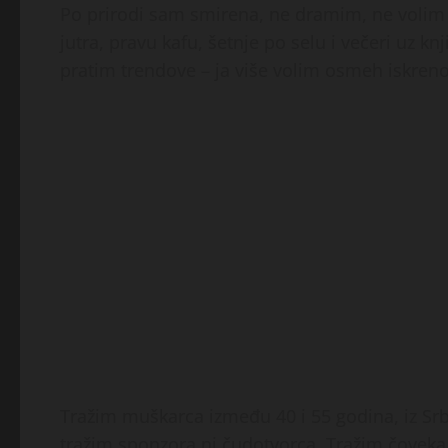
Po prirodi sam smirena, ne dramim, ne volim i
jutra, pravu kafu, šetnje po selu i večeri uz k
pratim trendove – ja više volim osmeh iskren
Tražim muškarca između 40 i 55 godina, iz Srbi
tražim sponzora ni čudotvorca. Tražim čoveka ko