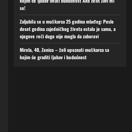
kojim će ljubav imati budućnost Ako zelis Javi mi
se!
Zaljubila se u muškarca 25 godina mlađeg: Posle
deset godina zajedničkog života ostala je sama, a
njegove reči dugo nije mogla da zaboravi
Mirela, 40, Zenica – želi upoznati muškarca sa
kojim će graditi ljubav i budućnost