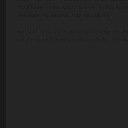
znači kada ti neko kaže: “Tu sam.” Nekog ko zn
svakodnevno davanje, toplina u očima.
Ako si i ti sam, ako si prošao kroz svoje brodo
ćutanje bude najlepša muzika – možda smo baš 