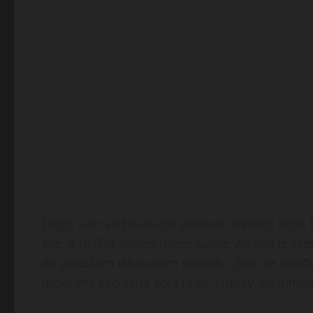
Dugo sam se bojala da ponovo otvorim srce. R
sve je to išlo ispred mene same. Ali sad je v
da pokušam da budem srećna. I zato se usuđu
moli, već kao žena koja nudi. Ljubav. Razumev