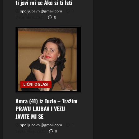
ti javi mi se Ako si ti Isti
spojljubavni@gmail.com
9
Decembra, 2025
0
LIČNI OGLASI
Amra (41) iz Tuzle – Tražim
PRAVU LJUBAV I VEZU
JAVITE MI SE
spojljubavni@gmail.com
2
Septembra, 2025
0