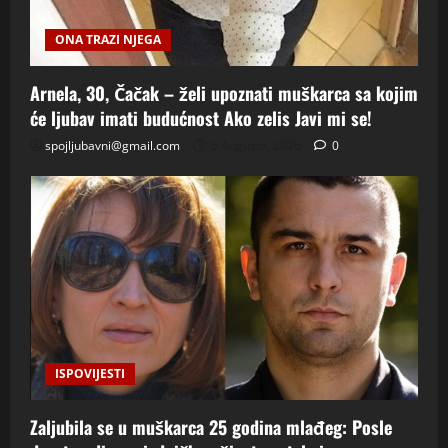
ONA TRAZI NJEGA
Arnela, 30, Čačak – želi upoznati muškarca sa kojim
će ljubav imati budućnost Ako zelis Javi mi se!
spojljubavni@gmail.com
5 Augusta, 2026
0
ISPOVIJESTI
Zaljubila se u muškarca 25 godina mlađeg: Posle