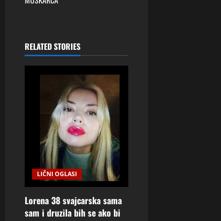
n
MUSKARCA”
a
v
RELATED STORIES
i
g
a
t
i
o
LIČNI OGLASI
n
Lorena 38 svajcarska sama
sam i druzila bih se ako bi