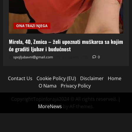
ONA TRAZI NJEGA
Mirela, 40, Zenica – želi upoznati muškarca sa kojim
će graditi ljubav i budućnost
spojljubavni@gmail.com
4 Augusta, 2026
0
Contact Us
Cookie Policy (EU)
Disclaimer
Home
O Nama
Privacy Policy
CopyrightTopinforaja2024 © All rights reserved.
|
MoreNews
by AF themes.