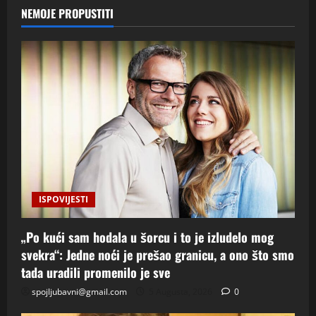
NEMOJE PROPUSTITI
ISPOVIJESTI
„Po kući sam hodala u šorcu i to je izludelo mog
svekra“: Jedne noći je prešao granicu, a ono što smo
tada uradili promenilo je sve
spojljubavni@gmail.com
5 Augusta, 2026
0