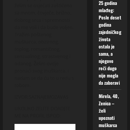
25 godina
želim se osjećati zaštićeno
mlađeg:
sa mnom, čovječe, brižno,
Posle deset
dobrog srca i spremnosti
godina
da me voli i da bude voljen.
zajedničkog
Tražim poštenog
života
muškarca, obzirnog,
ostala je
toplog, romantičnog,
sama, a
senzualnog, strastvenog i
njegove
odanog. Želim ovdje
reči dugo
pronaći svog muškarca. i
nije mogla
nadam se da ću to u redu s
da zaboravi
tobom.
Mirela, 40,
IZVOR:SAZNAJEMOZAVAS
Zenica –
UKOLIKO ZELITE DOADJTE
želi
ME NA PROFIL ISPOD:
upoznati
muškarca