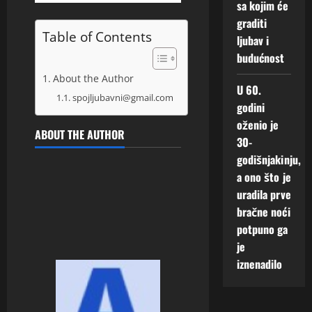
sa kojim će
graditi
Table of Contents
ljubav i
budućnost
About the Author
U 60.
spojljubavni@gmail.com
godini
oženio je
ABOUT THE AUTHOR
30-
godišnjakinju,
a ono što je
uradila prve
bračne noći
potpuno ga
je
iznenadilo