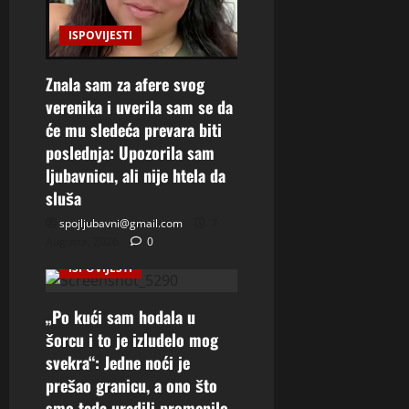
ISPOVIJESTI
Znala sam za afere svog
verenika i uverila sam se da
će mu sledeća prevara biti
poslednja: Upozorila sam
ljubavnicu, ali nije htela da
sluša
spojljubavni@gmail.com
7
Augusta, 2026
0
ISPOVIJESTI
„Po kući sam hodala u
šorcu i to je izludelo mog
svekra“: Jedne noći je
prešao granicu, a ono što
smo tada uradili promenilo