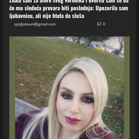
Znala sam za afere svog verenika i uverila sam se da
će mu sledeća prevara biti poslednja: Upozorila sam
ljubavnicu, ali nije htela da sluša
spojljubavni@gmail.com
7 Augusta, 2026
0