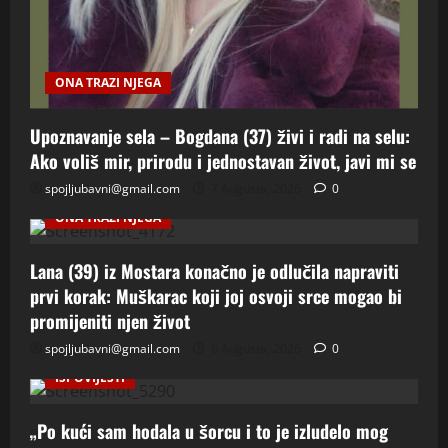
ONA TRAZI NJEGA
Upoznavanje sela – Bogdana (37) živi i radi na selu:
Ako voliš mir, prirodu i jednostavan život, javi mi se
spojljubavni@gmail.com
7 Augusta, 2026
0
ONA TRAZI NJEGA
Lana (39) iz Mostara konačno je odlučila napraviti
prvi korak: Muškarac koji joj osvoji srce mogao bi
promijeniti njen život
spojljubavni@gmail.com
6 Augusta, 2026
0
ISPOVIJESTI
„Po kući sam hodala u šorcu i to je izludelo mog