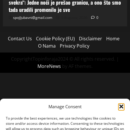
svekra“: Jedne noći je prešao granicu, a ono što smo
tada uradili promenilo je sve
spojljubavni@gmail.com
5 Augusta, 2026
0
Contact Us
Cookie Policy (EU)
Disclaimer
Home
O Nama
Privacy Policy
CopyrightTopinforaja2024 © All rights reserved.
|
MoreNews
by AF themes.
Manage Consent
To provide the best experiences, we use technologies like cookies to
store and/or access device information. Consenting to these technologies
will allow us to process data such as browsing behaviour or unique IDs on