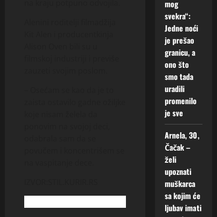
na kraju potpuno odvojila.
mog
svekra“:
Alenini roditelji filmadžija
Jedne noći
Kit Alen i producentkinja
je prešao
Alison Oven bili su u
granicu, a
filmskoj industriji i previše
ono što
zauzeti svojim poslom.
smo tada
uradili
– Osećam se kao da je to
promenilo
zaista ostavilo gadne ožiljke
je sve
koje nisam želela da
ponovim na svojoj deci,
Arnela, 30,
odabrala sam da se
Čačak –
povučem i koncentrišem se
želi
na vaspitanje dece.
upoznati
IZVOR:STIL.KURIR.RS
muškarca
sa kojim će
ljubav imati