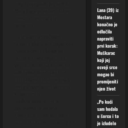
njega i njegovih prijatelja.
Lana (39) iz
Zbog toga se nisam dobro
Mostara
osećala”, priznala je
konačno je
pevačica.
odlučila
Lili je sada u srećnom
napraviti
braku s glumcem Dejvidom
prvi korak:
Harburom, za kojeg se
Muškarac
udala na venčanju u Las
koji joj
Vegasu 2020. na kojem su
osvoji srce
bile njene dve ćerke Etel
mogao bi
(11) i Marni (10) koje ima s
promijeniti
bivšim suprugom Semom
njen život
Kuperom. U
međuvremenu, Lili je
„Po kući
godinama otvoreno
sam hodala
govorila o svom burnom
u šorcu i to
odnosu s ocem, od kojeg se
je izludelo