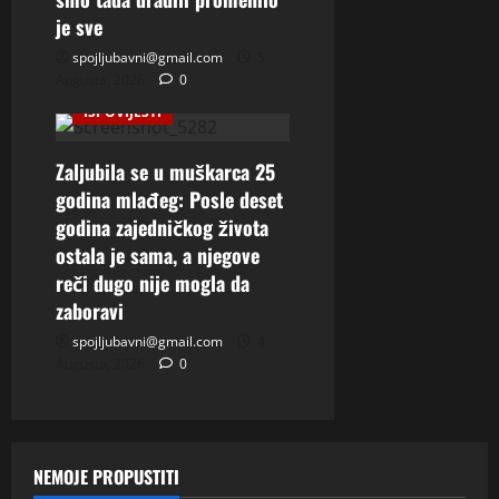
je sve
spojljubavni@gmail.com
5
Augusta, 2026
0
ISPOVIJESTI
Zaljubila se u muškarca 25
godina mlađeg: Posle deset
godina zajedničkog života
ostala je sama, a njegove
reči dugo nije mogla da
zaboravi
spojljubavni@gmail.com
4
Augusta, 2026
0
NEMOJE PROPUSTITI