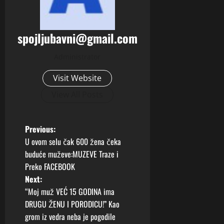
spojljubavni@gmail.com
Administrator
Visit Website
View All Posts
P
Previous:
U ovom selu čak 600 žena čeka
o
buduće muževe:MUZEVE Traze i
Preko FACEBOOK
s
Next:
t
“Moj muž VEĆ 15 GODINA ima
DRUGU ŽENU I PORODICU!” Kao
n
grom iz vedra neba je pogodile