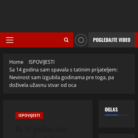
POGLEDAJTE VIDEO
Primary
Menu
Home
ISPOVIJESTI
Sa 14 godina sam spavala s tatinim prijateljem:
Nevinost sam izgubila godinama pre toga, pa
doživela užasnu stvar od oca
OGLAS
ISPOVIJESTI
Sa 14 godina sam