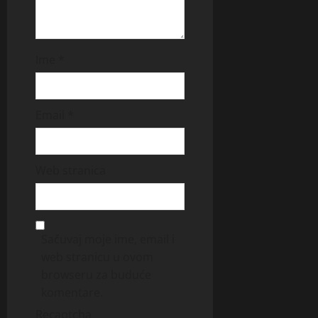
Ime
*
Email
*
Web stranica
Sačuvaj moje ime, email i
web stranicu u ovom
browseru za buduće
komentare.
Recaptcha