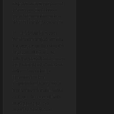
strpljiva, ali zna prepoznati
prave vrijednosti i neće
gubiti vrijeme na one koji
ne žele istinski povezati se.
U Tuzli, Sabina provodi
dane balansirajući između
karijere, prijatelja i vlastitih
interesa, ali nikada ne
zaboravlja važnost emocija
i prisutnosti u životu. Ona
želi muškarca koji je
spreman biti dio
svakodnevnice, koji može
dijeliti njezine male i velike
radosti i tko će znati kako
graditi partnerstvo
temeljeno na ljubavi,