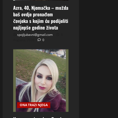
Azra, 40, Njemačka – možda
baš ovdje pronađem
čovjeka s kojim ću podijeliti
najljepše godine života
spojljubavni@gmail.com
8
Augusta, 2026
0
ONA TRAZI NJEGA