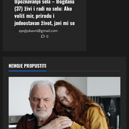
Upoznavanje sela – Bogdana
(37) živi i radi na selu: Ako
voliš mir, prirodu i
jednostavan život, javi mi se
spojljubavni@gmail.com
7
Augusta, 2026
0
NEMOJE PROPUSTITI