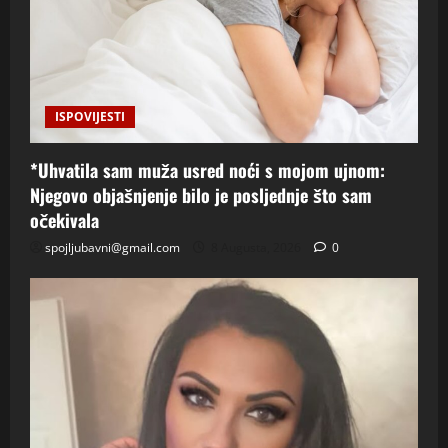
ISPOVIJESTI
*Uhvatila sam muža usred noći s mojom ujnom:
Njegovo objašnjenje bilo je posljednje što sam
očekivala
spojljubavni@gmail.com
8 Augusta, 2026
0