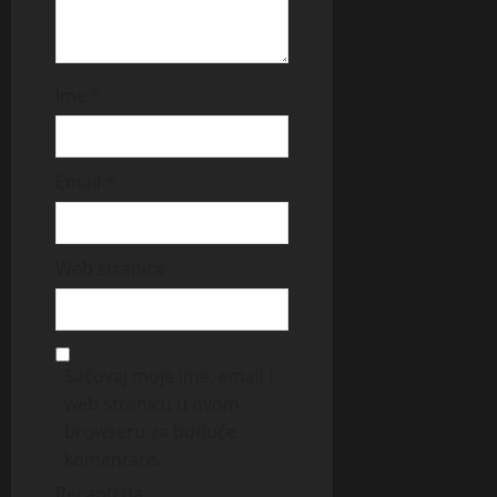
Ime
*
Email
*
Web stranica
Sačuvaj moje ime, email i
web stranicu u ovom
browseru za buduće
komentare.
Recaptcha