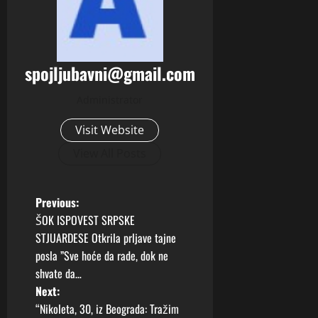
spojljubavni@gmail.com
Administrator
Visit Website
View All Posts
P
Previous:
ŠOK ISPOVEST SRPSKE
o
STJUARDESE Otkrila prljave tajne
posla ”Sve hoće da rade, dok ne
s
shvate da…
t
Next:
“Nikoleta, 30, iz Beograda: Tražim