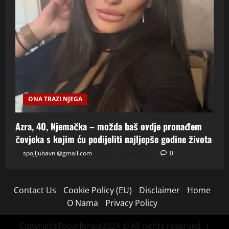
ONA TRAZI NJEGA
Azra, 40, Njemačka – možda baš ovdje pronađem
čovjeka s kojim ću podijeliti najljepše godine života
spojljubavni@gmail.com
8 Augusta, 2026
0
Contact Us
Cookie Policy (EU)
Disclaimer
Home
O Nama
Privacy Policy
CopyrightTopinforaja2024 © All rights reserved.
|