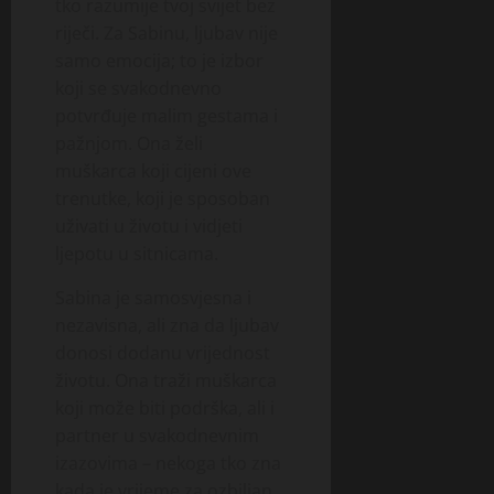
tko razumije tvoj svijet bez
riječi. Za Sabinu, ljubav nije
samo emocija; to je izbor
koji se svakodnevno
potvrđuje malim gestama i
pažnjom. Ona želi
muškarca koji cijeni ove
trenutke, koji je sposoban
uživati u životu i vidjeti
ljepotu u sitnicama.
Sabina je samosvjesna i
nezavisna, ali zna da ljubav
donosi dodanu vrijednost
životu. Ona traži muškarca
koji može biti podrška, ali i
partner u svakodnevnim
izazovima – nekoga tko zna
kada je vrijeme za ozbiljan