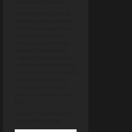
poštovanju i iskrenosti.
Ako si muškarac koji traži
pravu vezu, koji zna voljeti i
cijeniti ženu poput Sabine,
ovo je prilika da stupiš u
kontakt i započneš nešto
posebno. Svaki osmijeh,
razgovor i trenutak pažnje
može otvoriti vrata nečemu
trajnom i vrijednom. Sabina
vjeruje da ljubav dolazi
neočekivano, ali kada je
prava, ona mijenja život na
bolje
UKOLIKO ZELITE DODAJTE
ME NA PROFIL ISPOD