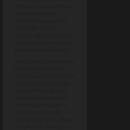
razgovor, a kada je vrijeme
za smijeh i zabavu.
Zajedništvo za nju znači
ravnotežu – između
slobode i bliskosti, između
vlastitih interesa i dijeljenja
života s nekim posebnim.
Njena zrelost i iskustvo čine
je vrlo promišljenom u
odabiru partnera. Ona traži
muškarca koji zna cijeniti
iskrenost i tko nije samo
prolazna prisutnost, već
osoba koja želi ulagati u
odnos, rasti zajedno i
stvarati sjećanja koja ostaju
za cijeli život. Sabina je