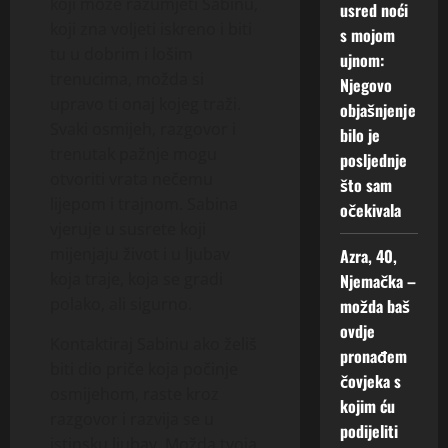
koji može razumjeti Sabinu,
usred noći
koji zna voljeti iskreno i biti
s mojom
tu u dobrim i lošim
ujnom:
trenucima, možda si
Njegovo
upravo ti onaj kojeg traži.
objašnjenje
Svaki osmijeh, razgovor i
bilo je
trenutak pažnje mogu
posljednje
otvoriti vrata nečemu
što sam
lijepom i trajnom. Sabina
očekivala
vjeruje u susrete koji
mijenjaju život i u ljubav
Azra, 40,
koja traje, koja se gradi
Njemačka –
polako, ali sigurno.
možda baš
ovdje
Kontaktiraj Sabinu ako želiš
pronađem
biti dio priče koja počinje
čovjeka s
osmijehom, raste kroz
kojim ću
razgovor i razvija se u
podijeliti
istinsku ljubav. Možda tvoja