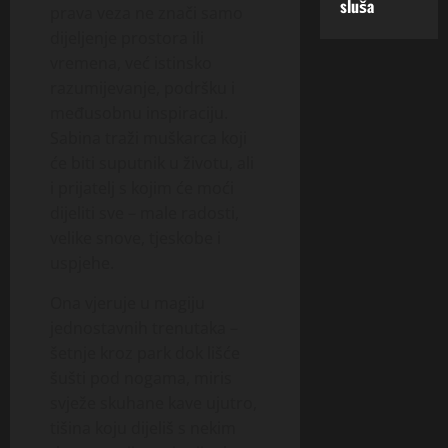
sluša
prava veza ne znači samo
dijeljenje prostora ili
vremena, već istinsko
razumijevanje, podršku i
međusobnu inspiraciju.
Sabina traži muškarca koji
će biti suputnik u životu, ali
i prijatelj s kojim će moći
dijeliti sve – male radosti,
velike snove, tjeskobe i
uspjehe.
Ona vjeruje u magiju
jednostavnih trenutaka –
šetnje kroz park dok lišće
šušti pod nogama, miris
svježe skuhane kave ujutro,
tišina koju dijeliš s nekim