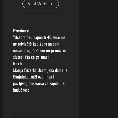
Visit Website
View All Posts
P
Previous:
“Uskoro ćeš napuniti 40, više me
o
ne privlačiš kao žena pa sam
našao drugu”: Rekao mi je muž ne
s
sluteći šta će ga snaći
t
Next:
Marija Frizerka Usamljena dama iz
n
Banjaluke traži ozbiljnog i
pažljivog muškarca za zajedničku
a
budućnost
v
i
Komentariši