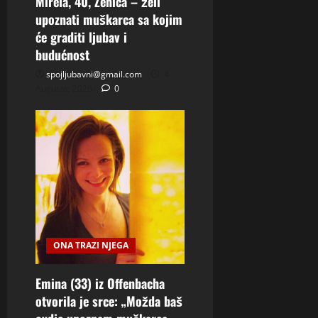
Mirela, 40, Zenica – želi
upoznati muškarca sa kojim
će graditi ljubav i
budućnost
spojljubavni@gmail.com
4
Augusta, 2026
0
ONA TRAZI NJEGA
Emina (33) iz Offenbacha
otvorila je srce: „Možda baš