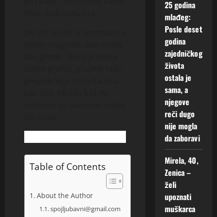
pa i dalje – naći ćemo način.
25 godina
Pravi ljudi nađu put.
mlađeg:
Posle deset
Javi mi se ako si spreman za
godina
iskren razgovor, bez maski,
zajedničkog
bez glume. Ako ti je dosta
života
lažnih profila, praznih reči i
ostala je
prepiski koje traju danima
sama, a
bez cilja. Možda baš mi
njegove
možemo da stvorimo nešto
reči dugo
što vredi.
nije mogla
da zaboravi
Mirela, 40,
Table of Contents
Zenica –
želi
upoznati
About the Author
muškarca
spojljubavni@gmail.com