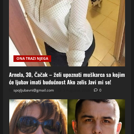
ONA TRAZI NJEGA
Arnela, 30, Čačak – želi upoznati muškarca sa kojim
će ljubav imati budućnost Ako zelis Javi mi se!
spojljubavni@gmail.com
5 Augusta, 2026
0