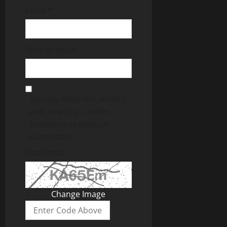
Email
*
Web stranica
Sačuvaj moje ime, email i
web stranicu u ovom
browseru za buduće
komentare.
Recaptcha
Change Image