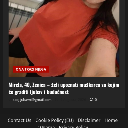
ONA TRAZI NJEGA
Mirela, 40, Zenica – želi upoznati muškarca sa kojim
će graditi ljubav i budućnost
spojljubavni@gmail.com
4 Augusta, 2026
0
Contact Us
Cookie Policy (EU)
Disclaimer
Home
O Nama
Privacy Policy