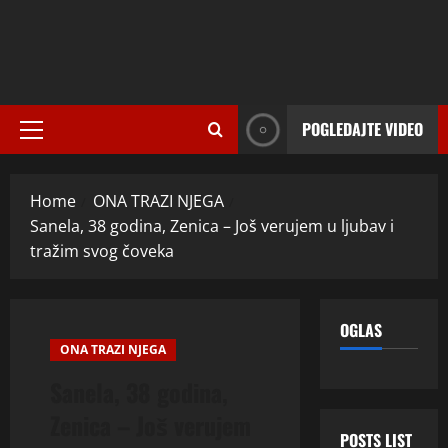
POGLEDAJTE VIDEO
Primary
Menu
Home
ONA TRAZI NJEGA
Sanela, 38 godina, Zenica – Još verujem u ljubav i
tražim svog čoveka
OGLAS
ONA TRAZI NJEGA
Sanela, 38 godina,
Zenica – Još verujem
POSTS LIST