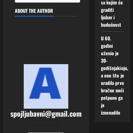
sa kojim će
graditi
ABOUT THE AUTHOR
ljubav i
budućnost
U 60.
godini
oženio je
30-
godišnjakinju,
a ono što je
uradila prve
bračne noći
potpuno ga
je
spojljubavni@gmail.com
iznenadilo
Administrator