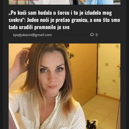
„Po kući sam hodala u šorcu i to je izludelo mog
svekra“: Jedne noći je prešao granicu, a ono što smo
tada uradili promenilo je sve
spojljubavni@gmail.com
5 Augusta, 2026
0