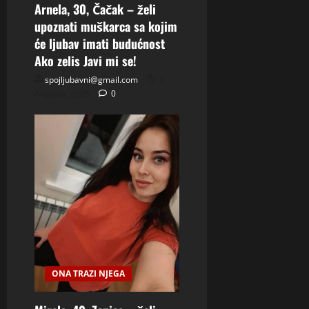
Arnela, 30, Čačak – želi
upoznati muškarca sa kojim
će ljubav imati budućnost
Ako zelis Javi mi se!
spojljubavni@gmail.com
5
Augusta, 2026
0
ONA TRAZI NJEGA