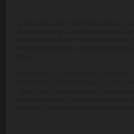
U Beču vodi stabilan život. Radi, druži se s pri
kulturne događaje i vikende u prirodi. Iako už
kojim bi mogla dijeliti male i velike trenutke. 
kompromis. Nekoga ko razumije da ljubav nije 
briga.
Slobodanka cijeni muškarce koji su emotivno zre
karakteristike. Traži čovjeka koji ima pošten 
Vjeruje da su najbolje veze one u kojima dvoj
gdje se podržavaju u svim aspektima života. On
bez riječi. Stabilnost, iskrenost i pažnja su vri