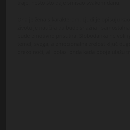
traje, nešto što daje smisao svakom danu.
Ona je žena s karakterom. Ljudi je opisuju ka
životu je naučila da bude snažna i samostalna,
bude emotivno prisutna. Slobodanka ne voli igr
temelj svega, a emocionalna zrelost ključ dug
preko noći, ali dolazi onda kada oboje ulažu t