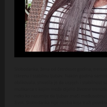
Slobodanka, žena od četrdeset godina, trenutno ž
iskrenu i stabilnu ljubav. Nakon godina samosta
oblikovala, shvatila je da uspjeh i stabilnost
muškarca s kojim može dijeliti životne trenutke
neko ko razumije da ljubav znači međusobnu p
život. Slobodanka nije osoba koja traži površne