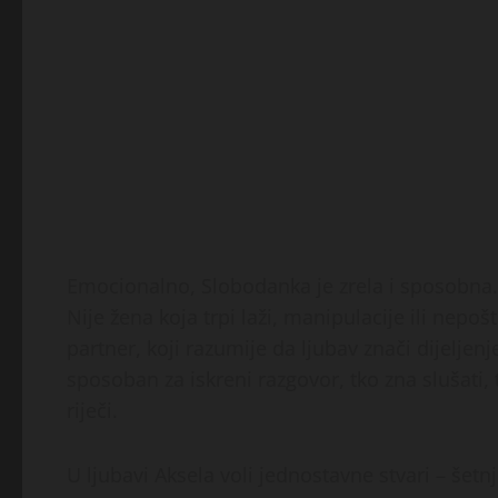
Emocionalno, Slobodanka je zrela i sposobna. 
Nije žena koja trpi laži, manipulacije ili nep
partner, koji razumije da ljubav znači dijelje
sposoban za iskreni razgovor, tko zna slušati,
riječi.
U ljubavi Aksela voli jednostavne stvari – šet