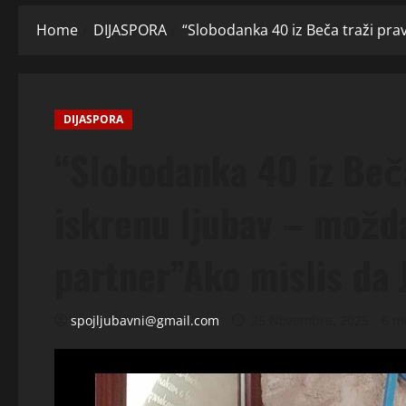
Home
DIJASPORA
“Slobodanka 40 iz Beča traži pravu
DIJASPORA
“Slobodanka 40 iz Beča
iskrenu ljubav – možda
partner”Ako mislis da J
spojljubavni@gmail.com
25 Novembra, 2025
6 m