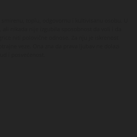
o smirenu, toplu, odgovornu i kultivisanu osobu. U
 ali nikada nije izgubila sposobnost da voli i da
ice niti polovične odnose. Za nju je iskrenost
otrajne veze. Ona zna da prava ljubav ne dolazi
rud i posvećenost.