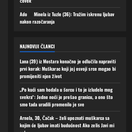
čovek”
se!
uz
men
3
Ado
na
Minela iz Tuzle (36): Tražim iskrenu ljubav
e“
Augusta,
nakon razočaranja
2026
2
0
Augusta,
2026
0
NAJNOVIJI ČLANCI
Lana (39) iz Mostara konačno je odlučila napraviti
prvi korak: Muškarac koji joj osvoji srce mogao bi
promijeniti njen život
„Po kući sam hodala u šorcu i to je izludelo mog
svekra“: Jedne noći je prešao granicu, a ono što
smo tada uradili promenilo je sve
Arnela, 30, Čačak – želi upoznati muškarca sa
kojim će ljubav imati budućnost Ako zelis Javi mi