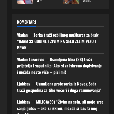
a –
Aust
karca
srce:
Mušk
imati
želi
rije
sa
„Mož
arac
budu
upoz
otkri
koji
da
koji
ćnos
nati
la
m će
baš
joj
t Ako
KOMENTARI
muš
šta
gradi
ovdje
osvoj
zelis
karca
dana
ti
upoz
i
Javi
koji
s
ljuba
nam
Vladan
na
Zorka traži ozbiljnog muškarca za brak:
srce
mi
je
najvi
v i
muš
moga
se!
“IMAM 33 GODINE I ZIVIM NA SELU ZELIM VEZU I
spre
še
budu
karca
o bi
BRAK
5
man
želi:
ćnos
koje
prom
Augusta,
za
„Ne
t
g
ijenit
2026
Vladan Lazarevic
na
Usamljena Mira (38) traži
prav
traži
dugo
i
0
4
prijatelja i saputnika: Ako si za iskreno dopisivanje
u
m
čeka
njen
Augusta,
i možda nešto više – piši mi!
ljuba
mno
m“
život
2026
v
go,
0
4
6
Ljubisav
na
Usamljena profesorka iz Novog Sada
AKO
samo
Augusta,
Augusta,
si
muš
traži gospodina za tihe večeri i duga razumevanja“
2026
2026
spre
karca
0
0
man i
koji
Ljubisav
na
MILICA(39) “Živim na selu, ali moje srce
ti
će
sanja ljubav – ako si iskren, možda si baš ti moj
Javi
biti