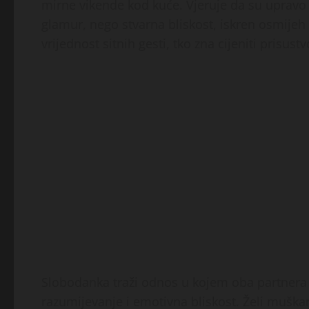
mirne vikende kod kuće. Vjeruje da su upravo 
glamur, nego stvarna bliskost, iskren osmijeh i
vrijednost sitnih gesti, tko zna cijeniti prisus
Slobodanka traži odnos u kojem oba partnera 
razumijevanje i emotivna bliskost. Želi muškarc