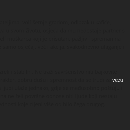
jateljima, voli šetnje gradom, odlazak u kafiće,
iva u svom životu, osjeća da mu nedostaje partner s
Želi muškarca koji je prisutan, pažljiv i spreman na
samo osjećaj, već i akcija, svakodnevno ulaganje i
li i stabilni. Ne traži savršenstvo niti bajkovite
karakter, dobru dušu i spremnost da se trudi za
vezu
.
e ljudi ulaže jednako, gdje se međusobno poštuju i
a ne želi površne odnose niti ljude koji nestaju
jednosti koje cijeni više od bilo čega drugog.