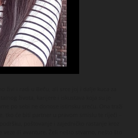
ivi i radi u Beču, ali srce joj i dalje kuca za
lnog života, karijere i iskustava koja su je
 same po sebi ne donose istinsku sreću. Ona traži
, tko će biti partner u pravom smislu te riječi –
odršku, poštovanje i zajedničko rastanje kroz
 veze ili avanture. Želi nešto stvarno, nešto što