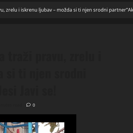
, zrelu i iskrenu ljubav – možda si ti njen srodni partner”Ako 
 traži pravu, zrelu i
 si ti njen srodni
esi Javi se!
inutes read
0