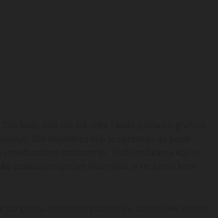
Zna kada dati sve od sebe i kada postaviti granice.
oštovanje. Želi muškarca koji je spreman da bude
nje i međusobno poštovanje. Traži muškarca koji je
 tko pokazuje osjećaje kroz djela, a ne samo kroz
nje po gradu, spontana putovanja, zajedničke večere,