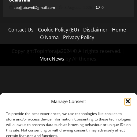
spojljubavni@gmail.com
8 Augusta, 2026
0
Contact Us
Cookie Policy (EU)
Disclaimer
Home
O Nama
Privacy Policy
CopyrightTopinforaja2024 © All rights reserved.
|
MoreNews
by AF themes.
Manage Consent
To provide the best experiences, we use technologies like cookies to
store and/or access device information. Consenting to these technologies
will allow us to process data such as browsing behaviour or unique IDs on
this site. Not consenting or withdrawing consent, may adversely affect
certain features and functions.