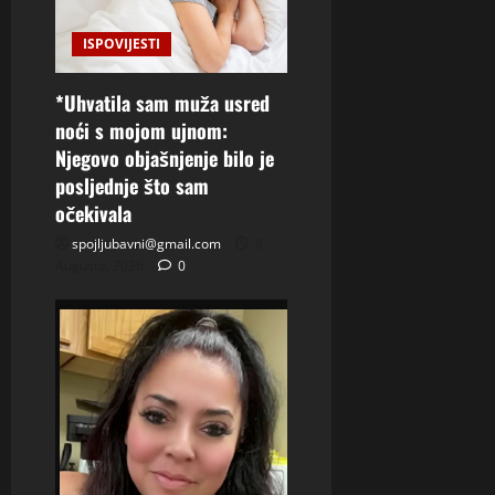
ISPOVIJESTI
*Uhvatila sam muža usred
noći s mojom ujnom:
Njegovo objašnjenje bilo je
posljednje što sam
očekivala
spojljubavni@gmail.com
8
Augusta, 2026
0