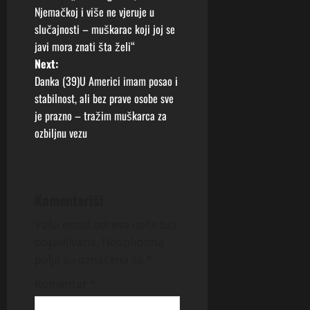
o
Njemačkoj i više ne vjeruje u
slučajnosti – muškarac koji joj se
s
javi mora znati šta želi“
t
Next:
Danka (39)U Americi imam posao i
n
stabilnost, ali bez prave osobe sve
je prazno – tražim muškarca za
a
ozbiljnu vezu
v
i
Komentariši
g
Vaša email adresa neće biti
a
objavljivana.
Neophodna
polja su označena sa
*
t
Komentar
*
i