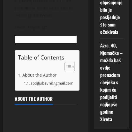
o promjenama koje su im
objašnjenje
potrebne da bi veza zaista
bilo je
imala budućnost.
posljednje
što sam
Izvor: Hayat.ba
očekivala
Azra, 40,
Njemačka –
Table of Contents
možda baš
ovdje
pronađem
About the Author
čovjeka s
spojljubavni@gmail.com
kojim ću
podijeliti
ABOUT THE AUTHOR
najljepše
godine
života