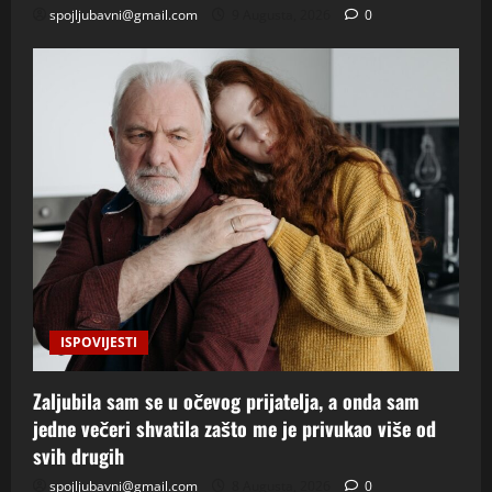
spojljubavni@gmail.com
9 Augusta, 2026
0
ISPOVIJESTI
Zaljubila sam se u očevog prijatelja, a onda sam
jedne večeri shvatila zašto me je privukao više od
svih drugih
spojljubavni@gmail.com
8 Augusta, 2026
0