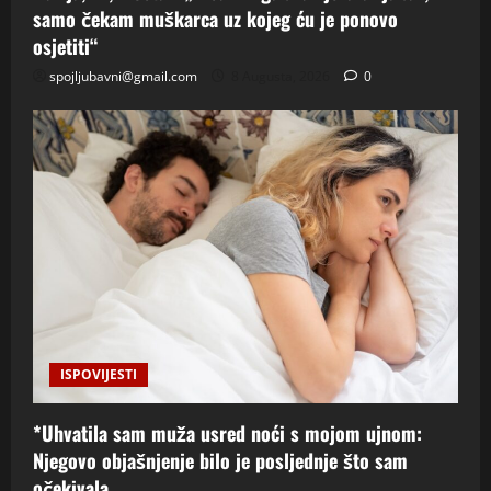
samo čekam muškarca uz kojeg ću je ponovo
osjetiti“
spojljubavni@gmail.com
8 Augusta, 2026
0
ISPOVIJESTI
*Uhvatila sam muža usred noći s mojom ujnom:
Njegovo objašnjenje bilo je posljednje što sam
očekivala