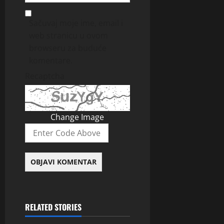
Sačuvaj moje ime, email i
web stranicu u ovom
browseru za buduće
komentare.
Recaptcha
Change Image
RELATED STORIES