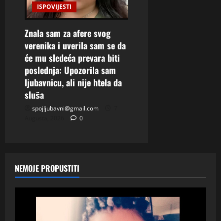
ISPOVIJESTI
Znala sam za afere svog
verenika i uverila sam se da
će mu sledeća prevara biti
poslednja: Upozorila sam
ljubavnicu, ali nije htela da
sluša
spojljubavni@gmail.com
7
Augusta, 2026
0
NEMOJE PROPUSTITI