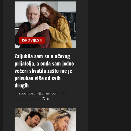
ISPOVIJESTI
Zaljubila sam se u očevog
prijatelja, a onda sam jedne
večeri shvatila zašto me je
privukao više od svih
drugih
spojljubavni@gmail.com
8
Augusta, 2026
0