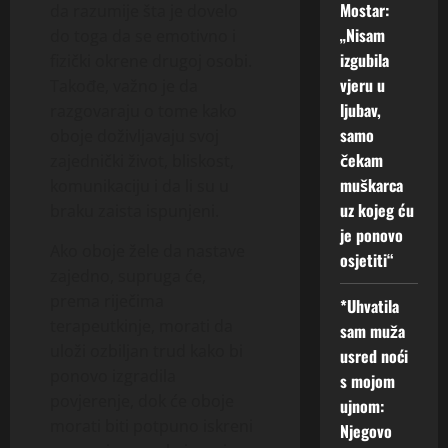
Mostar:
da razumije šta je dovelo
„Nisam
do toga da se emotivno i
izgubila
fizički okrene drugoj osobi.
vjeru u
Takođe, važno je da
ljubav,
razgovaraju o tome kako
samo
oboje doživljavaju svoj
čekam
zajednički život, bliskost,
muškarca
komunikaciju i da li su u
uz kojeg ću
braku zaista ispunjeni.
je ponovo
Ako oboje žele da nastave
osjetiti“
zajedno, supruga će,
prema riječima
*Uhvatila
terapeutkinje, morati da
sam muža
uloži ozbiljan trud kako bi
usred noći
ponovo izgradila
s mojom
povjerenje, dok će oboje
ujnom:
morati biti potpuno iskreni
Njegovo