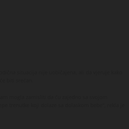
odična situacija nije uobičajena, ali da vjeruje kako
e biti srećan.
sam mogla zamisliti da ću zajedno sa svojom
ijepe trenutke koji dolaze sa dolaskom bebe“, rekla je