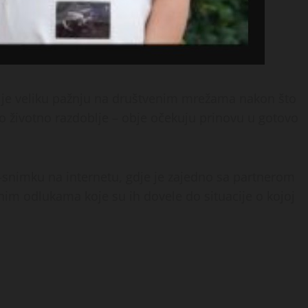
 je veliku pažnju na društvenim mrežama nakon što
sto životno razdoblje – obje očekuju prinovu u gotovo
o-snimku na internetu, gdje je zajedno sa partnerom
im odlukama koje su ih dovele do situacije o kojoj