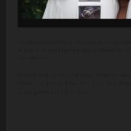
Neobična porodična priča jedne žene izazvala
je otkrila da ona i njena majka prolaze kroz i
isto vrijeme.
Džejd je svoju priču podijelila u jednom vide
Nikom i svojom majkom Deni govorila o životn
danas govori veliki broj ljudi.