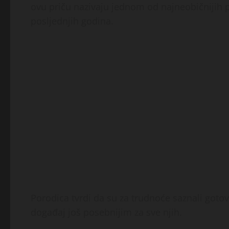
ovu priču nazivaju jednom od najneobičnijih po
posljednjih godina.
Porodica tvrdi da su za trudnoće saznali gotovo
događaj još posebnijim za sve njih.