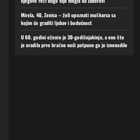
njegove reči dugo nije mogla da zaboravi
Mirela, 40, Zenica – želi upoznati muškarca sa
kojim će graditi ljubav i budućnost
U 60. godini oženio je 30-godišnjakinju, a ono što
je uradila prve bračne noći potpuno ga je iznenadilo