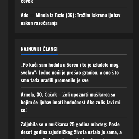
čovek”
uz
mi
men
se!
Ado
na
Minela iz Tuzle (36): Tražim iskrenu ljubav
e“
2
nakon razočaranja
Augusta,
2
2026
Augusta,
0
2026
0
NAJNOVIJI ČLANCI
„Po kući sam hodala u šorcu i to je izludelo mog
svekra“: Jedne noći je prešao granicu, a ono što
smo tada uradili promenilo je sve
Arnela, 30, Čačak – želi upoznati muškarca sa
kojim će ljubav imati budućnost Ako zelis Javi mi
se!
Zaljubila se u muškarca 25 godina mlađeg: Posle
deset godina zajedničkog života ostala je sama, a