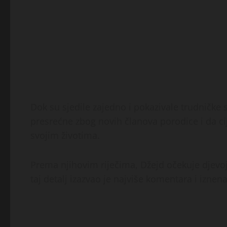
Dok su sjedile zajedno i pokazivale trudničke 
presrećne zbog novih članova porodice i da cij
svojim životima.
Prema njihovim riječima, Džejd očekuje djevo
taj detalj izazvao je najviše komentara i iznen