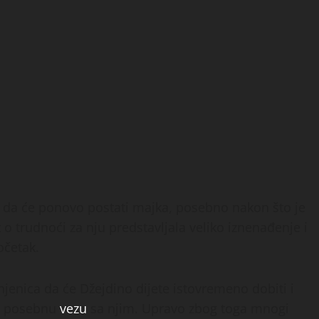
a da će ponovo postati majka, posebno nakon što je
t o trudnoći za nju predstavljala veliko iznenađenje i
očetak.
injenica da će Džejdino dijete istovremeno dobiti i
ti posebnu
vezu
sa njim. Upravo zbog toga mnogi