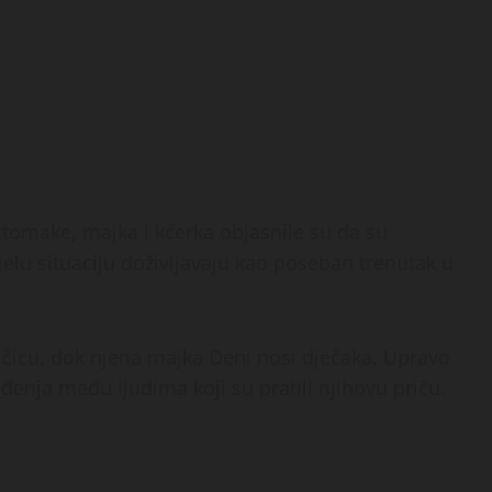
stomake, majka i kćerka objasnile su da su
elu situaciju doživljavaju kao poseban trenutak u
jčicu, dok njena majka Deni nosi dječaka. Upravo
ađenja među ljudima koji su pratili njihovu priču.