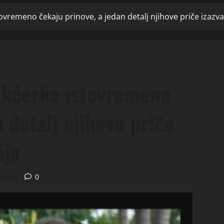
ovremeno čekaju prinove, a jedan detalj njihove priče izazva
 kćerka istovremeno
 detalj njihove priče
ije
 read
0