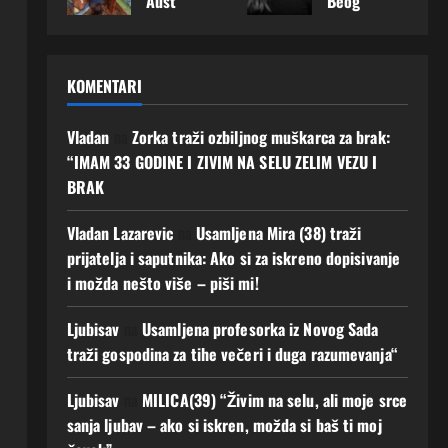
Aust
Beog
srce:
koji
imati
ljuba
rije
rad
„Mož
je
budu
v i
otkri
napr
da
spre
ćnos
budu
la
avila
baš
man
t Ako
ćnos
KOMENTARI
šta
je
ovdje
za
zelis
t
dana
prvi
upoz
prav
Javi
4
s
kora
nam
u
Vladan
na
Zorka traži ozbiljnog muškarca za brak:
mi
Augusta,
najvi
k –
muš
ljuba
se!
“IMAM 33 GODINE I ZIVIM NA SELU ZELIM VEZU I
2026
še
traži
karca
v
0
BRAK
5
želi:
muš
koje
AKO
Augusta,
„Ne
karca
g
si
2026
Vladan Lazarevic
na
Usamljena Mira (38) traži
traži
koji
dugo
spre
0
prijatelja i saputnika: Ako si za iskreno dopisivanje
m
želi
čeka
man i
i možda nešto više – piši mi!
mno
ozbilj
m“
ti
go,
nu
Javi
4
Ljubisav
na
Usamljena profesorka iz Novog Sada
samo
vezu
se!
Augusta,
muš
Ako
traži gospodina za tihe večeri i duga razumevanja“
2026
3
karca
trazi
0
Augusta,
koji
s
Ljubisav
na
MILICA(39) “Živim na selu, ali moje srce
2026
će
isto
0
sanja ljubav – ako si iskren, možda si baš ti moj
biti
Javi