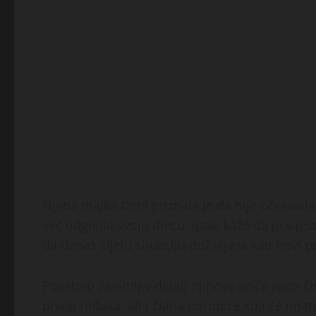
Njena majka Deni priznala je da nije očekival
već odgojila svoju djecu. Ipak, kaže da je vijes
da danas cijelu situaciju doživljava kao novi p
Posebno zanimljiv detalj njihove priče jeste č
prvog rođaka, ali i člana porodice koji će ima