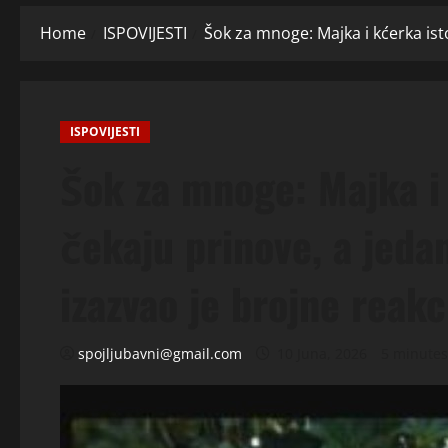
Home
ISPOVIJESTI
Šok za mnoge: Majka i kćerka ist
ISPOVIJESTI
Šok za mnoge: Majka i
čekaju prinove, a jedan
izazvao je brojne reakc
spojljubavni@gmail.com
10 Juna, 2026
5 minutes