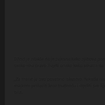
Džejd je istakla da je svjesna kako njihova por
svako ima pravo živjeti onako kako smatra da ć
„Za mene je ovo posebno iskustvo. Nikada ni
majkom prolaziti kroz trudnoću i dijeliti sve l
ona.