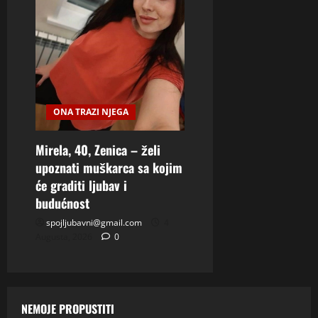
ONA TRAZI NJEGA
Mirela, 40, Zenica – želi
upoznati muškarca sa kojim
će graditi ljubav i
budućnost
spojljubavni@gmail.com
4
Augusta, 2026
0
NEMOJE PROPUSTITI