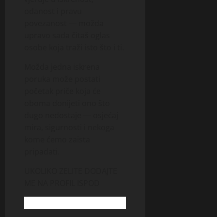
odanost i pravu
povezanost — možda
upravo sada čitaš oglas
osobe koja traži isto što i ti.
Možda jedna iskrena
poruka može postati
početak priče koja će
oboma donijeti ono što
dugo nedostaje — osjećaj
mira, sigurnosti i nekoga
kome ćemo zaista
pripadati.
UKOLIKO ZELITE DODAJTE
ME NA PROFIL ISPOD