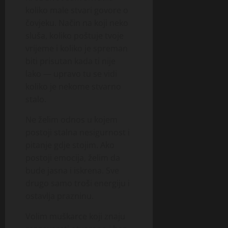
koliko male stvari govore o
čovjeku. Način na koji neko
sluša, koliko poštuje tvoje
vrijeme i koliko je spreman
biti prisutan kada ti nije
lako — upravo tu se vidi
koliko je nekome stvarno
stalo.
Ne želim odnos u kojem
postoji stalna nesigurnost i
pitanje gdje stojim. Ako
postoji emocija, želim da
bude jasna i iskrena. Sve
drugo samo troši energiju i
ostavlja prazninu.
Volim muškarce koji znaju