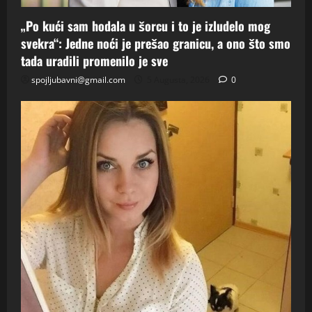
„Po kući sam hodala u šorcu i to je izludelo mog
svekra“: Jedne noći je prešao granicu, a ono što smo
tada uradili promenilo je sve
spojljubavni@gmail.com
5 Augusta, 2026
0