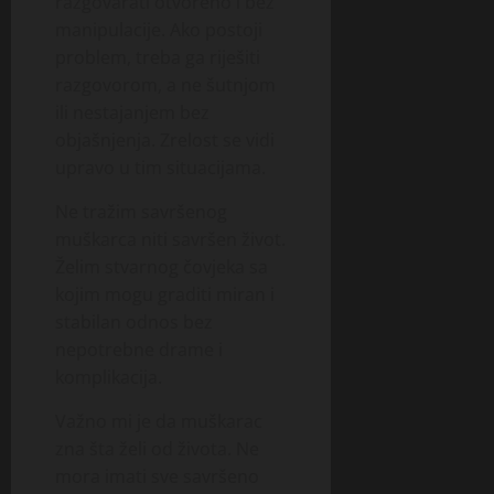
razgovarati otvoreno i bez
manipulacije. Ako postoji
problem, treba ga riješiti
razgovorom, a ne šutnjom
ili nestajanjem bez
objašnjenja. Zrelost se vidi
upravo u tim situacijama.
Ne tražim savršenog
muškarca niti savršen život.
Želim stvarnog čovjeka sa
kojim mogu graditi miran i
stabilan odnos bez
nepotrebne drame i
komplikacija.
Važno mi je da muškarac
zna šta želi od života. Ne
mora imati sve savršeno