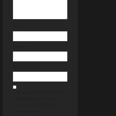
Ime
*
Email
*
Web stranica
Sačuvaj moje ime, email i
web stranicu u ovom
browseru za buduće
komentare.