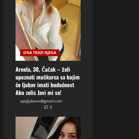
ONA TRAZI NJEGA
Arnela, 30, Čačak – želi
upoznati muškarca sa kojim
će ljubav imati budućnost
Ako zelis Javi mi se!
spojljubavni@gmail.com
5
Augusta, 2026
0