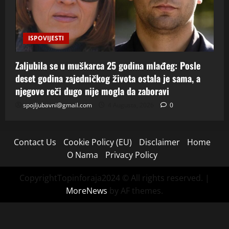
ISPOVIJESTI
Zaljubila se u muškarca 25 godina mlađeg: Posle
deset godina zajedničkog života ostala je sama, a
njegove reči dugo nije mogla da zaboravi
spojljubavni@gmail.com
4 Augusta, 2026
0
Contact Us
Cookie Policy (EU)
Disclaimer
Home
O Nama
Privacy Policy
CopyrightTopinforaja2024 © All rights reserved.
|
MoreNews
by AF themes.