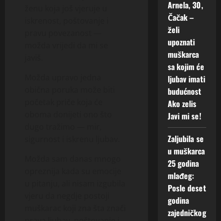
Arnela, 30,
ženu koja još vjeruje u
Čačak –
iskrenost, poštovanje i
želi
pravu povezanost —
upoznati
možda vrijedi da mi se
muškarca
javiš.
sa kojim će
Možda upravo jedna
ljubav imati
obična poruka može biti
budućnost
početak priče koja će
Ako zelis
oboma donijeti ono što
Javi mi se!
dugo tražimo — mir,
Zaljubila se
sigurnost i iskrenu ljubav.
u muškarca
Možda sam danas mnogo
25 godina
opreznija kada su emocije
mlađeg:
u pitanju, ali nisam izgubila
Posle deset
vjeru da negdje postoji
godina
muškarac koji zna šta znači
zajedničkog
prava ljubav, poštovanje i