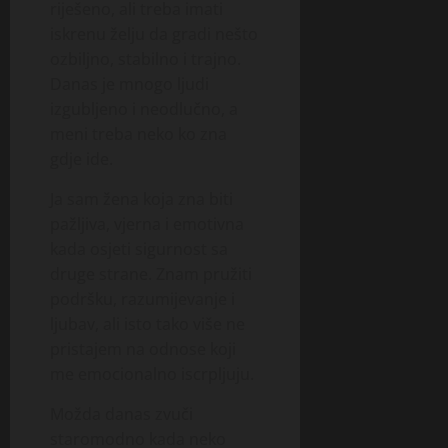
riješeno, ali treba imati
iskrenu želju da gradi nešto
ozbiljno, stabilno i trajno.
Danas je mnogo ljudi
izgubljeno i neodlučno, a
meni treba neko ko zna
gdje ide.
Ja sam žena koja zna biti
pažljiva, vjerna i emotivna
kada osjeti sigurnost sa
druge strane. Znam pružiti
podršku, razumijevanje i
ljubav, ali isto tako više ne
pristajem na odnose koji
me emocionalno iscrpljuju.
Možda danas zvuči
staromodno kada neko