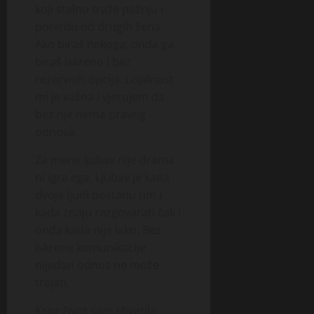
koji stalno traže pažnju i
potvrdu od drugih žena.
Ako biraš nekoga, onda ga
biraš iskreno i bez
rezervnih opcija. Lojalnost
mi je važna i vjerujem da
bez nje nema pravog
odnosa.
Za mene ljubav nije drama
ni igra ega. Ljubav je kada
dvoje ljudi postanu tim i
kada znaju razgovarati čak i
onda kada nije lako. Bez
iskrene komunikacije
nijedan odnos ne može
trajati.
Kroz život sam shvatila