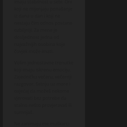
imaju stabilnost u sebi. Oni
koji ne mijenjaju ponašanje
iz dana u dan i koji ne
nestaju čim odnos postane
ozbiljniji. Za mene je
dosljednost jedna od
najvažnijih osobina koje
čovjek može imati.
Volim jednostavne trenutke
koji imaju iskrenu emociju.
Zajedničku večeru, večernji
razgovor, šetnju uz more i
osjećaj da možeš nekome
vjerovati bez potrebe da
stalno nešto provjeravaš ili
sumnjaš.
Ne zanimaju me muškarci