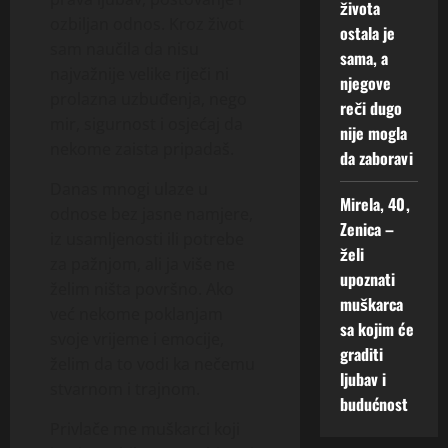
života
ozbiljan odnos. Kroz život
ostala je
sam naučila da nisu
sama, a
najvažnije velike riječi ni
njegove
prolazna uzbuđenja, nego
reči dugo
mir, sigurnost i osjećaj da
nije mogla
nekome zaista pripadaš.
da zaboravi
Danas mnogi ulaze u
Mirela, 40,
odnose bez jasne namjere,
Zenica –
iz usamljenosti ili potrebe
želi
za pažnjom, ali ja više ne
upoznati
želim ništa površno. Ako
muškarca
već nekome poklanjam
sa kojim će
svoje vrijeme i emocije,
graditi
želim da to vodi ka nečemu
ljubav i
stvarnom i trajnom.
budućnost
Privlače me muškarci koji