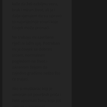
kaže da želi ozbiljnu vezu,
brak i miran život, ali ja i
dalje vjerujem da su upravo
to najvrijednije stvari koje
čovjek može pronaći.
Ne trebaju mi savršene
riječi ni lažni sjaj. Potreban
mi je čovjek sa dobrim
srcem, normalnim
pogledom na život i
iskrenom željom da
zajedno gradimo nešto što
će trajati.
Ako si muškarac koji je
umoran od površnih priča i
želiš upoznati ženu koja još
vjeruje u iskrenost,