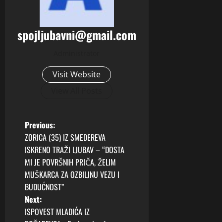
spojljubavni@gmail.com
Administrator
Visit Website
View All Posts
P
Previous:
ZORICA (35) IZ SMEDEREVA
o
ISKRENO TRAŽI LJUBAV – “DOSTA
MI JE POVRŠNIH PRIČA, ŽELIM
s
MUŠKARCA ZA OZBILJNU VEZU I
t
BUDUĆNOST”
Next:
n
ISPOVEST MLADIĆA IZ