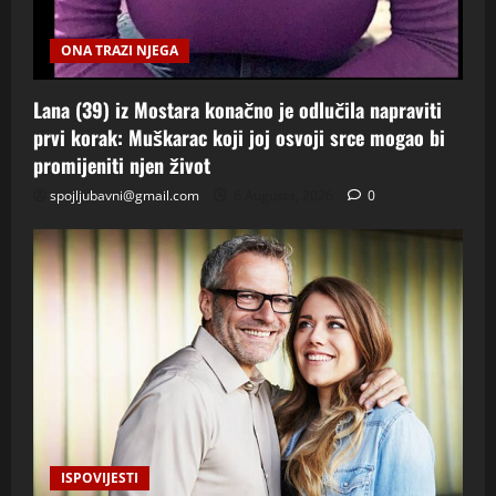
ONA TRAZI NJEGA
Lana (39) iz Mostara konačno je odlučila napraviti
prvi korak: Muškarac koji joj osvoji srce mogao bi
promijeniti njen život
spojljubavni@gmail.com
6 Augusta, 2026
0
ISPOVIJESTI