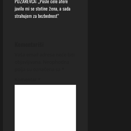
POŽAREVCA: „Posle cele afere
a
javilo mi se stotine žena, a sada
v
strahujem za bezbednost“
i
g
Komentariši
a
Vaša email adresa neće biti
objavljivana.
Neophodna
t
polja su označena sa
*
i
Komentar
*
o
n