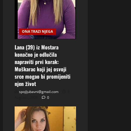
ONA TRAZI NJEGA
Lana (39) iz Mostara
konačno je odlučila
napraviti prvi korak:
Muškarac koji joj osvoji
srce mogao bi promijeniti
njen život
spojljubavni@gmail.com
6
Augusta, 2026
0