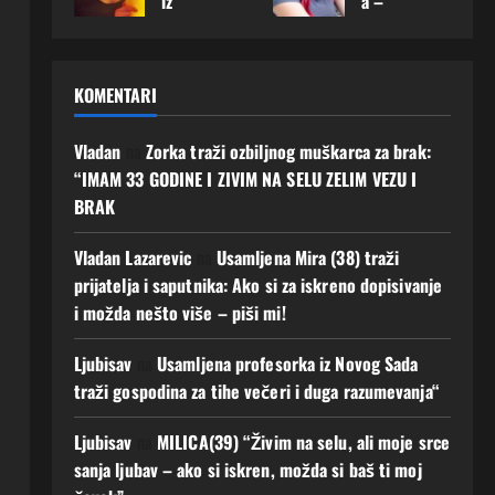
iz
a –
karca
karca
priro
Mušk
Offen
želi
sa
sa
du i
arac
bach
upoz
koji
koji
jedn
koji
a
nati
m će
m će
ostav
joj
KOMENTARI
otvor
muš
ljuba
gradi
an
osvoj
ila je
karca
v
ti
život
i
srce:
koji
imati
ljuba
Vladan
na
Zorka traži ozbiljnog muškarca za brak:
, javi
srce
„Mož
je
budu
v i
mi se
moga
“IMAM 33 GODINE I ZIVIM NA SELU ZELIM VEZU I
da
spre
ćnos
budu
o bi
BRAK
7
baš
man
t Ako
ćnos
prom
Augusta,
ovdje
za
zelis
t
ijenit
2026
Vladan Lazarevic
na
Usamljena Mira (38) traži
upoz
prav
Javi
i
0
4
prijatelja i saputnika: Ako si za iskreno dopisivanje
nam
u
mi
njen
Augusta,
i možda nešto više – piši mi!
muš
ljuba
se!
život
2026
karca
v
0
5
6
Ljubisav
na
Usamljena profesorka iz Novog Sada
koje
AKO
Augusta,
Augusta,
g
si
traži gospodina za tihe večeri i duga razumevanja“
2026
2026
dugo
spre
0
0
čeka
man i
Ljubisav
na
MILICA(39) “Živim na selu, ali moje srce
m“
ti
sanja ljubav – ako si iskren, možda si baš ti moj
Javi
4