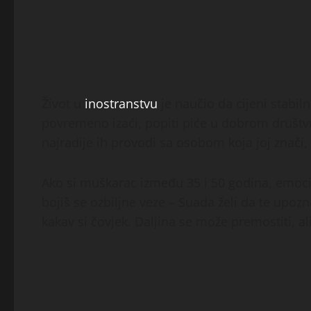
Život u
inostranstvu
je naučio da cijeni stabiln
povremeno izaći, popiti piće u dobrom društvu il
najradije ih provodi sa osobom koja joj znači, 
Ako si muškarac između 35 i 50 godina, emocion
bojiš se ozbiljne veze – Suada želi da te upozna
kakav si čovjek. Daljina se može premostiti, al