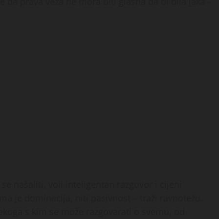
e da prava veza ne mora biti glasna da bi bila jaka –
e našaliti, voli inteligentan razgovor i cijeni
ma je dominacija, niti pasivnost – traži ravnotežu.
 Nekoga s kim se može razgovarati o svemu, od