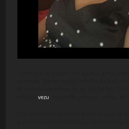
Suada ima 35 godina i živi u Linzu, gradu u k
upoznaje. Upravo zato je odlučila da bude dire
bez smisla niti nekoga ko ne zna šta želi. Tr
ozbiljnu
vezu
, zajedničke planove i mirnu, ali
Ona je žena koja je prošla dovoljno toga da zna
pored rijeke, večeru kod kuće nakon radnog da