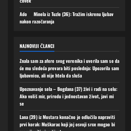
čovek”
se!
Augusta,
2026
3
Ado
na
Minela iz Tuzle (36): Tražim iskrenu ljubav
0
Augusta,
nakon razočaranja
2026
0
NAJNOVIJI ČLANCI
Znala sam za afere svog verenika i uverila sam se da
će mu sledeća prevara biti poslednja: Upozorila sam
ljubavnicu, ali nije htela da sluša
Upoznavanje sela – Bogdana (37) živi i radi na selu:
Ako voliš mir, prirodu i jednostavan život, javi mi
se
Lana (39) iz Mostara konačno je odlučila napraviti
prvi korak: Muškarac koji joj osvoji srce mogao bi