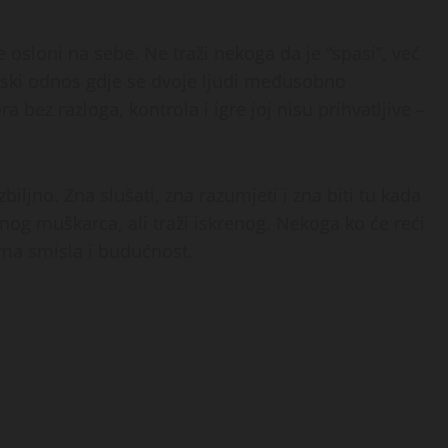
 osloni na sebe. Ne traži nekoga da je “spasi”, već
nerski odnos gdje se dvoje ljudi međusobno
 bez razloga, kontrola i igre joj nisu prihvatljive –
zbiljno. Zna slušati, zna razumjeti i zna biti tu kada
enog muškarca, ali traži iskrenog. Nekoga ko će reći
ima smisla i budućnost.