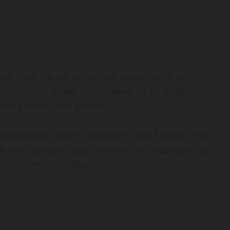
ost i mir. Ne juri za noćnim izlascima, ali voli
i otići na kratak izlet. Vikendi su joj dragocjeni i
bez pritiska i bez glume.
alno zreo, sam ili razveden, znaš šta želiš i ne
. Nije joj važno gdje trenutno živiš, važnije joj je
i neiskrenost nikada.