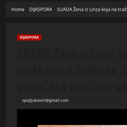
Home
DIJASPORA
SUADA Žena iz Linza koja ne traži
DIJASPORA
SUADA Žena iz Linza ko
muškarca s kojim se ži
glumi”Ako zelis Javi se
spojljubavni@gmail.com
20 Januara, 2026
5 minu