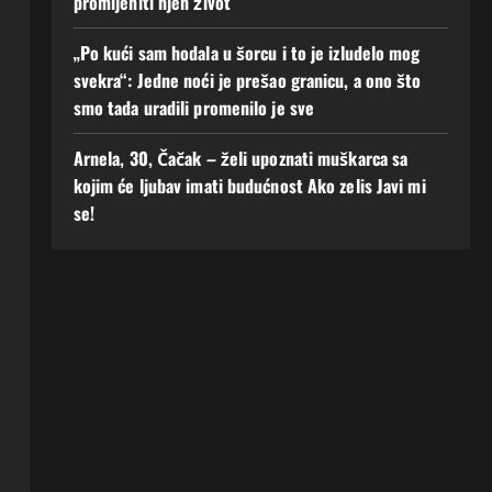
promijeniti njen život
„Po kući sam hodala u šorcu i to je izludelo mog
svekra“: Jedne noći je prešao granicu, a ono što
smo tada uradili promenilo je sve
Arnela, 30, Čačak – želi upoznati muškarca sa
kojim će ljubav imati budućnost Ako zelis Javi mi
se!