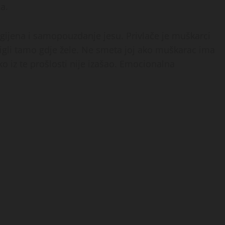
a.
 higijena i samopouzdanje jesu. Privlače je muškarci
 stigli tamo gdje žele. Ne smeta joj ako muškarac ima
ko iz te prošlosti nije izašao. Emocionalna