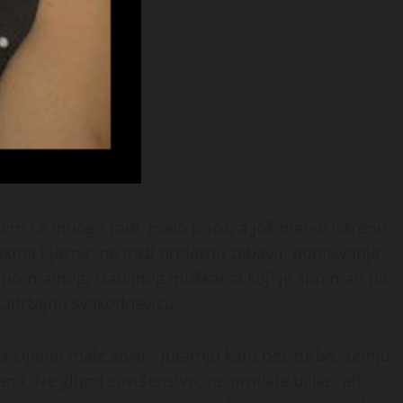
ojem se mnogo radi, malo priča, a još manje iskreno
ktna i jasna: ne traži prolaznu zabavu, dopisivanje
aži normalnog, stabilnog muškarca koji je spreman na
 sadržajnu svakodnevicu.
 cijeniti male stvari. Jutarnju kafu bez žurbe, šetnju
na. Ne glumi savršenstvo, ne prodaje bajke, ali