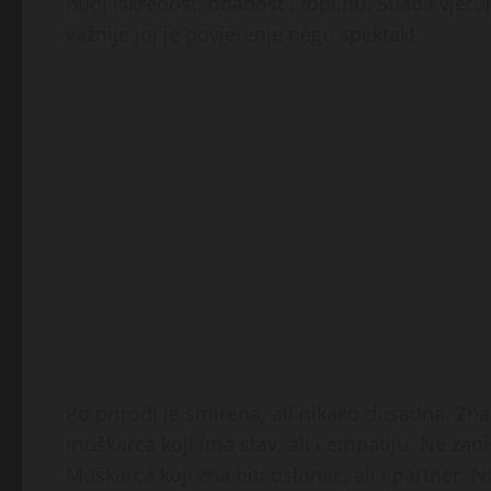
nudi iskrenost, odanost i toplinu. Suada vjeruj
važnije joj je povjerenje nego spektakl.
Po prirodi je smirena, ali nikako dosadna. Zna s
muškarca koji ima stav, ali i empatiju. Ne zani
Muškarca koji zna biti oslonac, ali i partner.