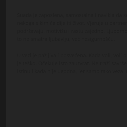
Suada je zaposlena, samostalna i navikla da se
nekoga s kim će dijeliti život. Vjeruje u part
podržavaju, motivišu i rastu zajedno. Ljubomora
to ne smatra ljubavlju, već nesigurnošću.
U vezi je pažljiva i posvećena. Kada voli, voli o
je teško. Očekuje isto zauzvrat. Ne traži savrš
istinu i kada nije ugodna, jer samo tako veza 