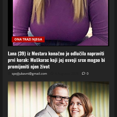
ONA TRAZI NJEGA
Lana (39) iz Mostara konačno je odlučila napraviti
prvi korak: Muškarac koji joj osvoji srce mogao bi
promijeniti njen život
spojljubavni@gmail.com
6 Augusta, 2026
0