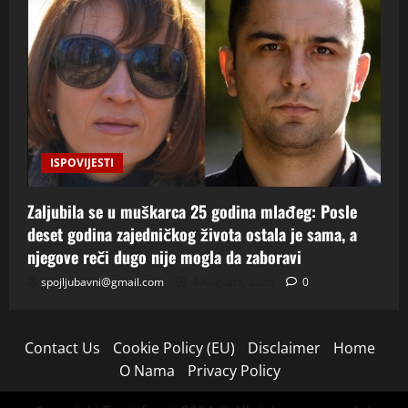
ISPOVIJESTI
Zaljubila se u muškarca 25 godina mlađeg: Posle
deset godina zajedničkog života ostala je sama, a
njegove reči dugo nije mogla da zaboravi
spojljubavni@gmail.com
4 Augusta, 2026
0
Contact Us
Cookie Policy (EU)
Disclaimer
Home
O Nama
Privacy Policy