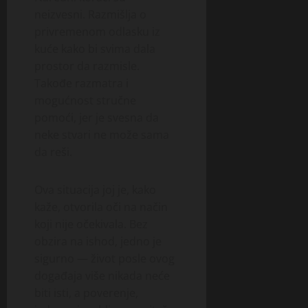
neizvesni. Razmišlja o
privremenom odlasku iz
kuće kako bi svima dala
prostor da razmisle.
Takođe razmatra i
mogućnost stručne
pomoći, jer je svesna da
neke stvari ne može sama
da reši.
Ova situacija joj je, kako
kaže, otvorila oči na način
koji nije očekivala. Bez
obzira na ishod, jedno je
sigurno — život posle ovog
događaja više nikada neće
biti isti, a poverenje,