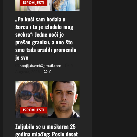
ISPOVIJESTI
„Po kući sam hodala u
šorcu i to je izludelo mog
svekra“: Jedne noći je
prešao granicu, a ono što
smo tada uradili promenilo
je sve
spojljubavni@gmail.com
5
Augusta, 2026
0
ISPOVIJESTI
Zaljubila se u muškarca 25
godina mlađeg: Posle deset