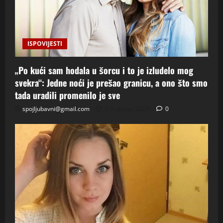
ISPOVIJESTI
„Po kući sam hodala u šorcu i to je izludelo mog
svekra“: Jedne noći je prešao granicu, a ono što smo
tada uradili promenilo je sve
spojljubavni@gmail.com
5 Augusta, 2026
0