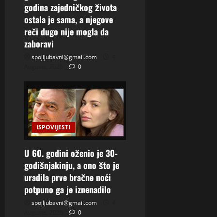
godina zajedničkog života
ostala je sama, a njegove
reči dugo nije mogla da
zaboravi
spojljubavni@gmail.com
4
Augusta, 2026
0
ISPOVIJESTI
U 60. godini oženio je 30-
godišnjakinju, a ono što je
uradila prve bračne noći
potpuno ga je iznenadilo
spojljubavni@gmail.com
4
Augusta, 2026
0