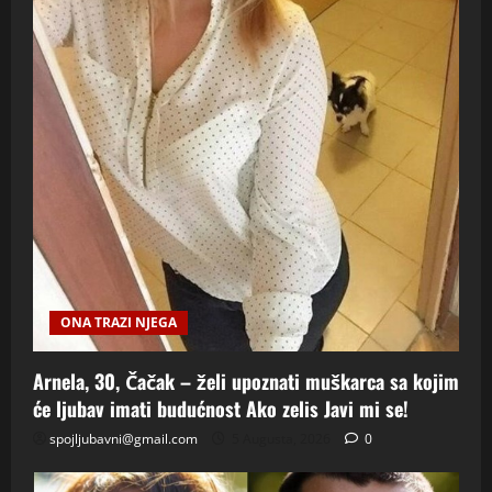
ONA TRAZI NJEGA
Arnela, 30, Čačak – želi upoznati muškarca sa kojim
će ljubav imati budućnost Ako zelis Javi mi se!
spojljubavni@gmail.com
5 Augusta, 2026
0