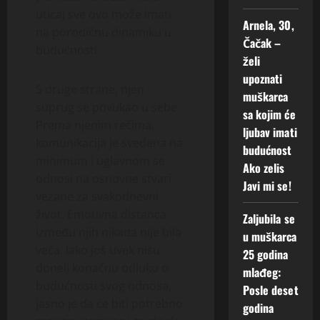
uticaj sve ovo može imati
Arnela, 30,
na porodičnu dinamiku u
Čačak –
budućnosti.
želi
upoznati
S druge strane, njen
muškarca
suprug se povukao u sebe.
sa kojim će
Prema njenim rečima,
ljubav imati
komunikacija je svedena na
budućnost
minimum i uglavnom se
Ako zelis
odnosi na osnovne stvari
Javi mi se!
vezane za svakodnevni
život. Emotivna distanca
Zaljubila se
između njih nikada nije bila
u muškarca
veća. Iako još uvek nisu
25 godina
doneli konačnu odluku o
mlađeg:
budućnosti svog odnosa,
Posle deset
jasno je da će biti potrebno
godina