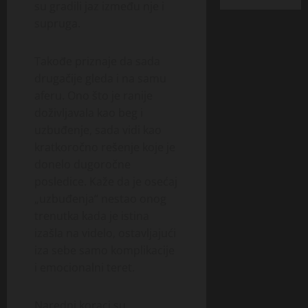
su gradili jaz između nje i
supruga.
Takođe priznaje da sada
drugačije gleda i na samu
aferu. Ono što je ranije
doživljavala kao beg i
uzbuđenje, sada vidi kao
kratkoročno rešenje koje je
donelo dugoročne
posledice. Kaže da je osećaj
„uzbuđenja“ nestao onog
trenutka kada je istina
izašla na videlo, ostavljajući
iza sebe samo komplikacije
i emocionalni teret.
Naredni koraci su