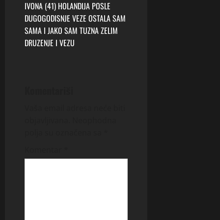
t
IVONA (41) HOLANDIJA POSLE
DUGOGODISNJE VEZE OSTALA SAM
n
SAMA I JAKO SAM TUZNA ZELIM
DRUZENJE I VEZU
a
v
i
Komentariši
g
Vaša email adresa neće biti
objavljivana.
Neophodna
a
polja su označena sa
*
t
Komentar
*
i
o
n