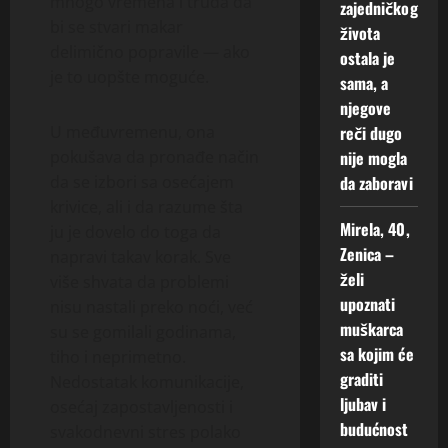
mnogo vremena i truda da
zajedničkog
bi se stvari makar
života
delimično popravile — ako
ostala je
je to uopšte moguće.
sama, a
njegove
reči dugo
U međuvremenu, ona
nije mogla
pokušava da pronađe način
da zaboravi
da se izbori sa osećajem
krivice, ali i da razume šta
Mirela, 40,
ju je dovelo do toga da
Zenica –
napravi takav korak. Sve
želi
više shvata da problemi
upoznati
nisu nastali preko noći, već
muškarca
su se gomilali godinama,
sa kojim će
tiho i neprimetno.
graditi
Nedostatak komunikacije,
ljubav i
osećaj zapostavljenosti i
budućnost
svakodnevni stres polako