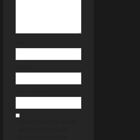
Ime
*
Email
*
Web stranica
Sačuvaj moje ime, email i
web stranicu u ovom
browseru za buduće