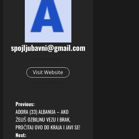
spojljubavni@gmail.com
Administrator
Visit Website
View All Posts
P
Previous:
ADORA (33) ALBANIJA – AKO
o
ŽELIŠ OZBILJNU VEZU I BRAK,
PROČITAJ OVO DO KRAJA I JAVI SE!
s
Next: