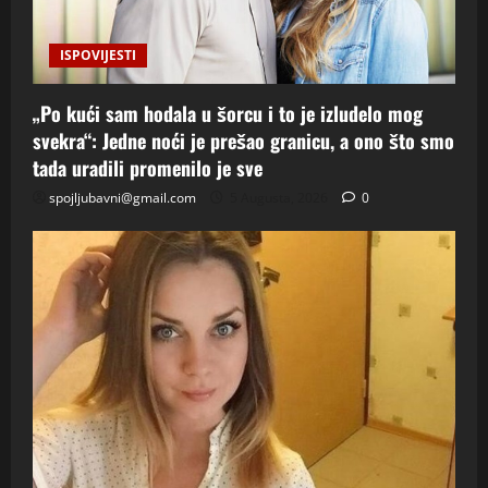
ISPOVIJESTI
„Po kući sam hodala u šorcu i to je izludelo mog
svekra“: Jedne noći je prešao granicu, a ono što smo
tada uradili promenilo je sve
spojljubavni@gmail.com
5 Augusta, 2026
0