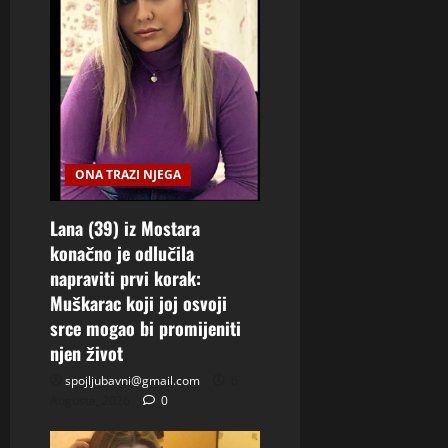
ONA TRAZI NJEGA
Lana (39) iz Mostara
konačno je odlučila
napraviti prvi korak:
Muškarac koji joj osvoji
srce mogao bi promijeniti
njen život
spojljubavni@gmail.com
6
Augusta, 2026
0