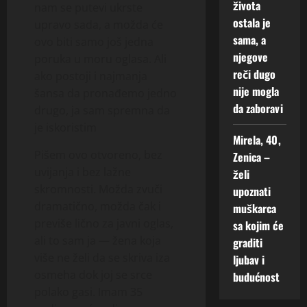
života
nam se putevi ukrste
ostala je
upravo sada, a možda će
sama, a
ovo biti samo još jedna
njegove
poruka u moru oglasa. Ali
reči dugo
ako postoji i najmanja
nije mogla
šansa da pronađemo jedno
da zaboravi
drugo, ja sam spremna da
je iskoristim
Mirela, 40,
Pišem ovo otvoreno, bez
Zenica –
uvijanja i bez lažne
želi
skromnosti. Možda zvuči
upoznati
dramatično, možda čak i
muškarca
previše lično za javni oglas,
sa kojim će
ali to sam ja — žena koja
graditi
više ne želi da se skriva iza
ljubav i
osmeha dok joj se srce
budućnost
polako gasi. Imam 35