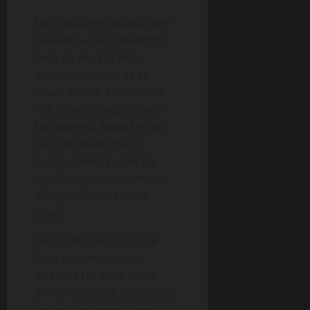
Moj idealan muškarac nije
savršen — ali je dovoljno
zreo da zna šta želi, i
dovoljno hrabar da se
usudi da voli. Neko kome
nije teško da kaže „izvini“
kad pogreši. Neko ko zna
da male stvari znače
najviše. Neko ko želi da
zajedno gradimo, umesto
da zajedno tonemo u
tišinu.
Ako imaš osećaj da ti se
život pretvorio u niz
obaveza i praznih dana,
ako ti nedostaje uzbuđenje,
toplina i nežnost — možda