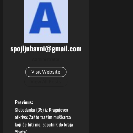
spojljubavni@gmail.com
Administrator
Visit Website
View All Posts
P
Previous:
Slobodanka (35) iz Kragujevca
o
otkriva: Zašto tražim muškarca
koji će biti moj saputnik do kraja
s
života”