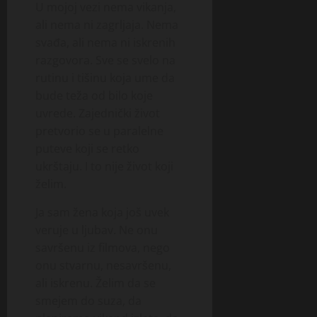
U mojoj vezi nema vikanja,
ali nema ni zagrljaja. Nema
svađa, ali nema ni iskrenih
razgovora. Sve se svelo na
rutinu i tišinu koja ume da
bude teža od bilo koje
uvrede. Zajednički život
pretvorio se u paralelne
puteve koji se retko
ukrštaju. I to nije život koji
želim.
Ja sam žena koja još uvek
veruje u ljubav. Ne onu
savršenu iz filmova, nego
onu stvarnu, nesavršenu,
ali iskrenu. Želim da se
smejem do suza, da