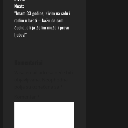
t
Next:
“Imam 33 godine, živim na selu i
n
radim u bašti – kažu da sam
čudna, ali ja želim muža i pravu
a
ljubav!”
v
i
Komentariši
g
Vaša email adresa neće biti
a
objavljivana.
Neophodna
polja su označena sa
*
t
Komentar
*
i
o