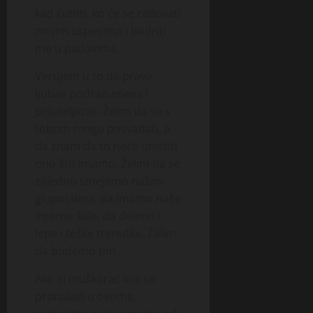
kad ćutim, ko će se radovati
mojim uspesima i bodriti
me u padovima.
Verujem u to da prava
ljubav podrazumeva i
prijateljstvo. Želim da se s
tobom mogu posvađati, a
da znam da to neće uništiti
ono što imamo. Želim da se
zajedno smejemo našim
glupostima, da imamo naše
interne šale, da delimo i
lepe i teške trenutke. Želim
da budemo tim.
Ako si muškarac koji se
pronalazi u ovome,