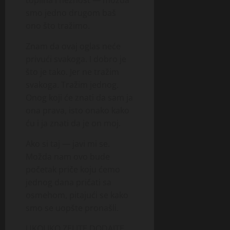
smo jedno drugom baš
ono što tražimo.
Znam da ovaj oglas neće
privući svakoga. I dobro je
što je tako. Jer ne tražim
svakoga. Tražim jednog.
Onog koji će znati da sam ja
ona prava, isto onako kako
ću i ja znati da je on moj.
Ako si taj — javi mi se.
Možda nam ovo bude
početak priče koju ćemo
jednog dana pričati sa
osmehom, pitajući se kako
smo se uopšte pronašli.
UKOLIKO ZELITE DODAJTE