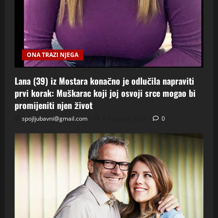
ONA TRAZI NJEGA
Lana (39) iz Mostara konačno je odlučila napraviti
prvi korak: Muškarac koji joj osvoji srce mogao bi
promijeniti njen život
spojljubavni@gmail.com
6 Augusta, 2026
0