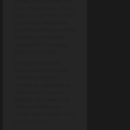
godina, već godinama sam
u vezi koja postoji samo na
papiru i u sećanjima, ali ne i
u stvarnosti. Ne pamtim
kada me poslednji put neko
pogledao onim toplim,
zaljubljenim očima zbog
kojih ti zastane dah.
Ne pišem ovo da bih
kukala, niti da bih dobila
sažaljenje. Pišem jer
verujem da negde postoji
muškarac koji razume
koliko je važno voleti i biti
voljen. I možda, samo
možda, ovo što pišem sada
pročita baš on.