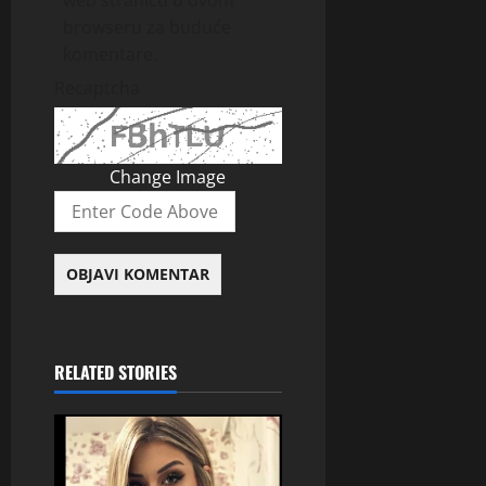
browseru za buduće
komentare.
Recaptcha
Change Image
RELATED STORIES