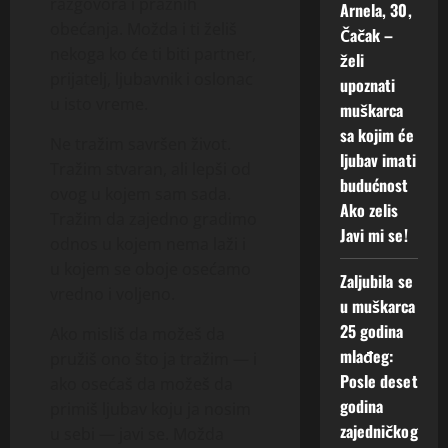
razgovora i praznih
Arnela, 30,
obećanja. Možda i ti želiš
Čačak –
nekoga ko će ti biti partner,
želi
prijatelj, ljubavnik i oslonac
upoznati
u isto vreme.
muškarca
sa kojim će
Ne tražim savršen život.
ljubav imati
Tražim stvaran, ali lepši od
budućnost
ovog u kojem sam sada.
Ako zelis
Tražim da zajedno gradimo
Javi mi se!
odnos u kojem nema laži i
u kojem se oboje osećamo
Zaljubila se
vredno i voljeno.
u muškarca
25 godina
Ako misliš da možeš da
mlađeg:
pružiš ono što ja tražim — i
Posle deset
ako osećaš da možeš da
godina
primiš ljubav koju ja nosim
zajedničkog
u sebi — javi se. Možda