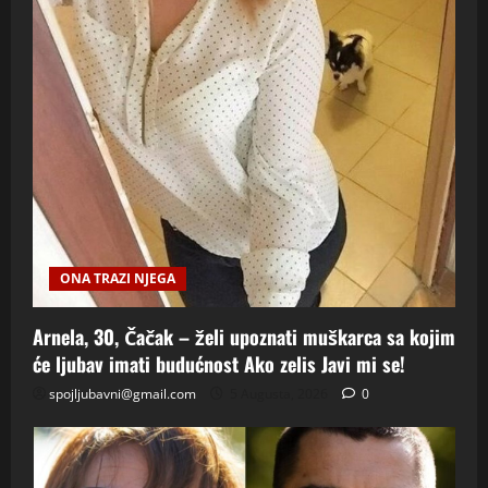
ONA TRAZI NJEGA
Arnela, 30, Čačak – želi upoznati muškarca sa kojim
će ljubav imati budućnost Ako zelis Javi mi se!
spojljubavni@gmail.com
5 Augusta, 2026
0