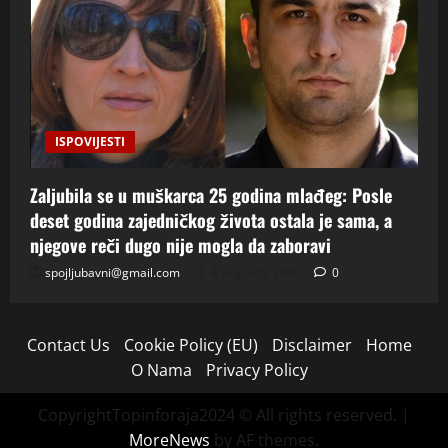
ISPOVIJESTI
Zaljubila se u muškarca 25 godina mlađeg: Posle
deset godina zajedničkog života ostala je sama, a
njegove reči dugo nije mogla da zaboravi
spojljubavni@gmail.com
4 Augusta, 2026
0
Contact Us
Cookie Policy (EU)
Disclaimer
Home
O Nama
Privacy Policy
CopyrightTopinforaja2024 © All rights reserved.
|
MoreNews
by AF themes.