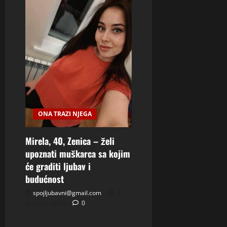
ONA TRAZI NJEGA
Mirela, 40, Zenica – želi
upoznati muškarca sa kojim
će graditi ljubav i
budućnost
spojljubavni@gmail.com
4
Augusta, 2026
0