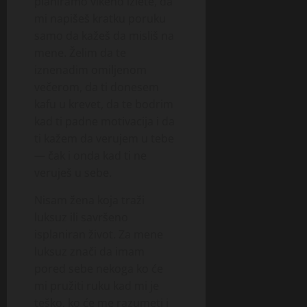
planiramo vikend izlete, da
mi napišeš kratku poruku
samo da kažeš da misliš na
mene. Želim da te
iznenadim omiljenom
večerom, da ti donesem
kafu u krevet, da te bodrim
kad ti padne motivacija i da
ti kažem da verujem u tebe
— čak i onda kad ti ne
veruješ u sebe.
Nisam žena koja traži
luksuz ili savršeno
isplaniran život. Za mene
luksuz znači da imam
pored sebe nekoga ko će
mi pružiti ruku kad mi je
teško, ko će me razumeti i