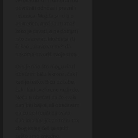
verovatno si i ti umoran od
površnih odnosa i praznih
rečenica. Možda si i ti bio
povređen, možda i ti znaš
kako je davati, a ne dobijati
isto zauzvrat. Možda si i ti
čekao „pravo vreme“ da
nekome otvoriš svoje srce.
Ovo je ono što mogu da ti
obećam: biću iskrena, čak i
kad je teško. Biću uz tebe,
čak i kad sve krene nizbrdo.
Neću ti obećati da će svaki
dan biti bajka, ali obećavam
da ću se truditi da svaki
dan ima bar jedan trenutak
zbog kojeg ćeš se setiti
zašto smo zajedno.