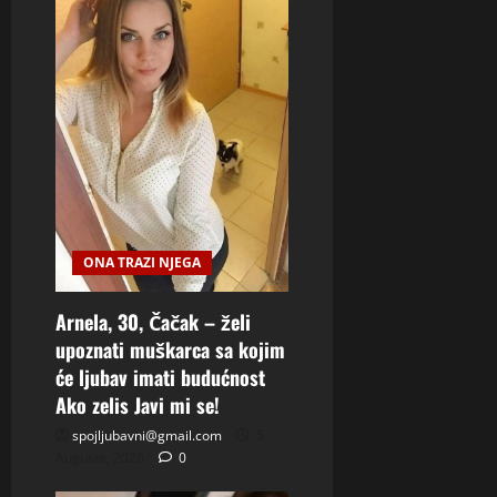
ONA TRAZI NJEGA
Arnela, 30, Čačak – želi
upoznati muškarca sa kojim
će ljubav imati budućnost
Ako zelis Javi mi se!
spojljubavni@gmail.com
5
Augusta, 2026
0