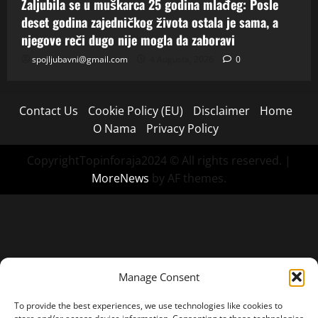
Zaljubila se u muškarca 25 godina mlađeg: Posle
deset godina zajedničkog života ostala je sama, a
njegove reči dugo nije mogla da zaboravi
spojljubavni@gmail.com
4 Augusta, 2026
0
Contact Us
Cookie Policy (EU)
Disclaimer
Home
O Nama
Privacy Policy
CopyrightTopinforaja2024 © All rights reserved.
|
MoreNews
by AF themes.
Manage Consent
To provide the best experiences, we use technologies like cookies to