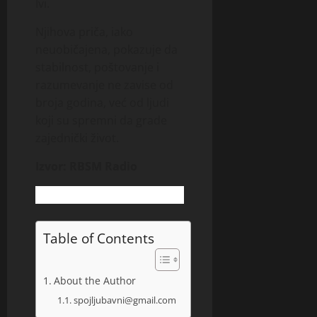
Ivi.
Njihova priča, iako
neuobičajena, pokazuje da
stabilnost, poštovanje i
razumevanje ne zavise od
broja godina, već od ljudi
koji su spremni da grade
zajednički život.
Izvor: RBSM Radio
Table of Contents
About the Author
spojljubavni@gmail.com