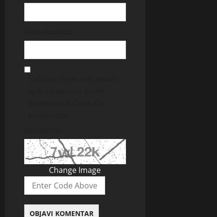
Web stranica
Sačuvaj moje ime, email i
web stranicu u ovom
browseru za buduće
komentare.
Recaptcha
Change Image