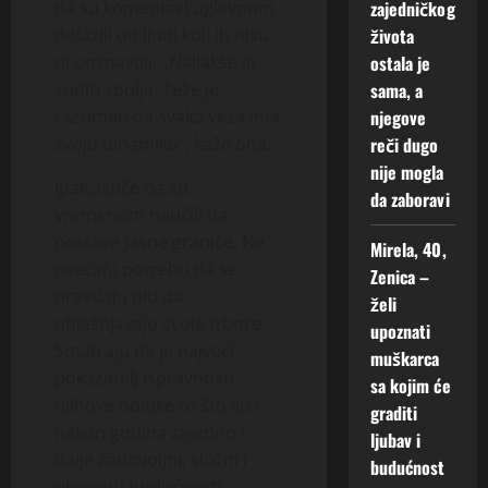
zajedničkog
da su komentari uglavnom
života
dolazili od ljudi koji ih nisu
ostala je
ni poznavali. „Najlakše je
sama, a
suditi spolja. Teže je
njegove
razumeti da svaka veza ima
reči dugo
svoju dinamiku“, kaže ona.
nije mogla
Ipak, ističe da su
da zaboravi
vremenom naučili da
postave jasne granice. Ne
Mirela, 40,
osećaju potrebu da se
Zenica –
pravdaju niti da
želi
objašnjavaju svoje izbore.
upoznati
Smatraju da je najveći
muškarca
pokazatelj ispravnosti
sa kojim će
njihove odluke to što su i
graditi
nakon godina zajedno i
ljubav i
dalje zadovoljni, složni i
budućnost
okrenuti budućnosti.