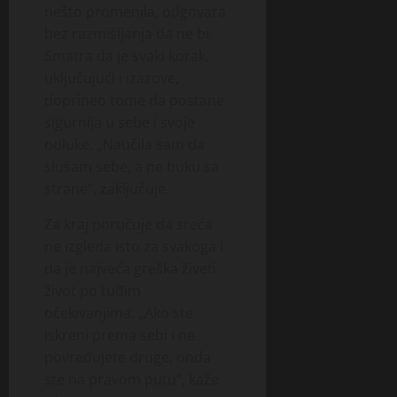
nešto promenila, odgovara
bez razmišljanja da ne bi.
Smatra da je svaki korak,
uključujući i izazove,
doprineo tome da postane
sigurnija u sebe i svoje
odluke. „Naučila sam da
slušam sebe, a ne buku sa
strane“, zaključuje.
Za kraj poručuje da sreća
ne izgleda isto za svakoga i
da je najveća greška živeti
život po tuđim
očekivanjima. „Ako ste
iskreni prema sebi i ne
povređujete druge, onda
ste na pravom putu“, kaže