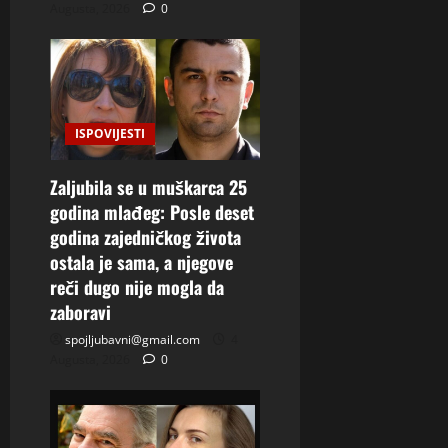
Augusta, 2026
0
ISPOVIJESTI
Zaljubila se u muškarca 25
godina mlađeg: Posle deset
godina zajedničkog života
ostala je sama, a njegove
reči dugo nije mogla da
zaboravi
spojljubavni@gmail.com
4
Augusta, 2026
0