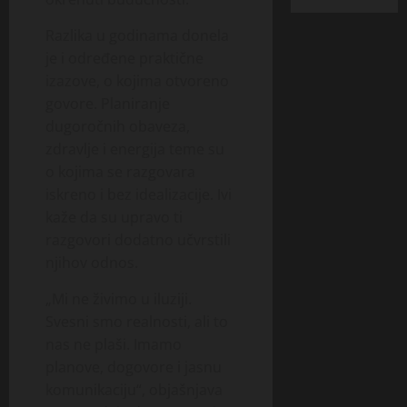
Razlika u godinama donela
je i određene praktične
izazove, o kojima otvoreno
govore. Planiranje
dugoročnih obaveza,
zdravlje i energija teme su
o kojima se razgovara
iskreno i bez idealizacije. Ivi
kaže da su upravo ti
razgovori dodatno učvrstili
njihov odnos.
„Mi ne živimo u iluziji.
Svesni smo realnosti, ali to
nas ne plaši. Imamo
planove, dogovore i jasnu
komunikaciju“, objašnjava