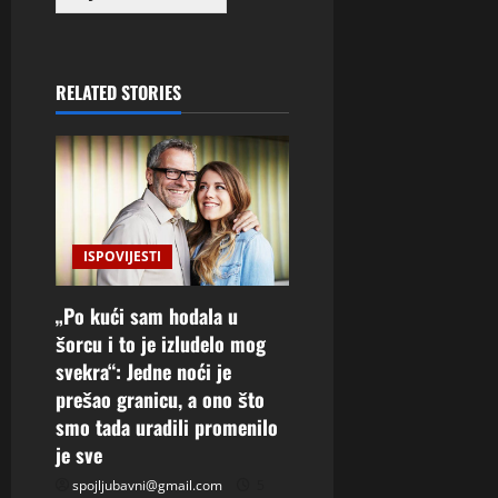
RELATED STORIES
ISPOVIJESTI
„Po kući sam hodala u
šorcu i to je izludelo mog
svekra“: Jedne noći je
prešao granicu, a ono što
smo tada uradili promenilo
je sve
spojljubavni@gmail.com
5