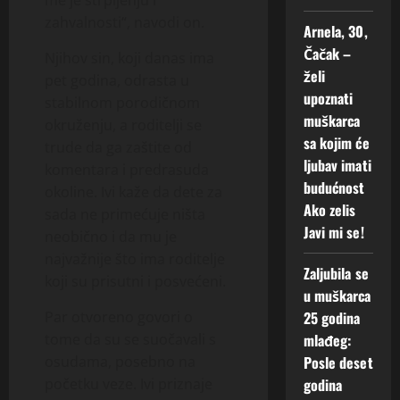
me je strpljenju i
zahvalnosti“, navodi on.
Arnela, 30,
Čačak –
Njihov sin, koji danas ima
želi
pet godina, odrasta u
upoznati
stabilnom porodičnom
muškarca
okruženju, a roditelji se
sa kojim će
trude da ga zaštite od
ljubav imati
komentara i predrasuda
budućnost
okoline. Ivi kaže da dete za
Ako zelis
sada ne primećuje ništa
Javi mi se!
neobično i da mu je
najvažnije što ima roditelje
Zaljubila se
koji su prisutni i posvećeni.
u muškarca
25 godina
Par otvoreno govori o
mlađeg:
tome da su se suočavali s
Posle deset
osudama, posebno na
godina
početku veze. Ivi priznaje