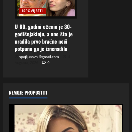
ISPOVIJESTI
U 60. godini oženio je 30-
godišnjakinju, a ono što je
uradila prve bračne noći
potpuno ga je iznenadilo
spojljubavni@gmail.com
4
Augusta, 2026
0
NEMOJE PROPUSTITI