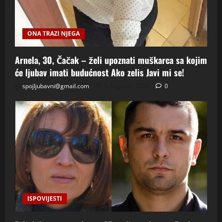
ONA TRAZI NJEGA
Arnela, 30, Čačak – želi upoznati muškarca sa kojim
će ljubav imati budućnost Ako zelis Javi mi se!
spojljubavni@gmail.com
5 Augusta, 2026
0
ISPOVIJESTI