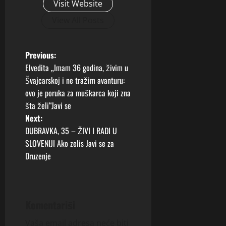
Visit Website
View All Posts
P
Previous:
Elvedita „Imam 36 godina, živim u
o
Švajcarskoj i ne tražim avanturu:
ovo je poruka za muškarca koji zna
s
šta želi“Javi se
t
Next:
DUBRAVKA, 35 – ŽIVI I RADI U
n
SLOVENIJI Ako zelis Javi se za
Druzenje
a
v
i
Komentariši
Vaša email adresa neće biti