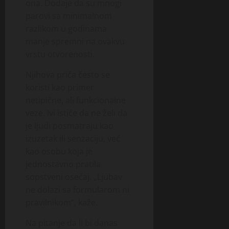
ona. Dodaje da su mnogi
parovi sa minimalnom
razlikom u godinama
manje spremni na ovakvu
vrstu otvorenosti.
Njihova priča često se
koristi kao primer
netipične, ali funkcionalne
veze. Ivi ističe da ne želi da
je ljudi posmatraju kao
izuzetak ili senzaciju, već
kao osobu koja je
jednostavno pratila
sopstveni osećaj. „Ljubav
ne dolazi sa formularom ni
pravilnikom“, kaže.
Na pitanje da li bi danas