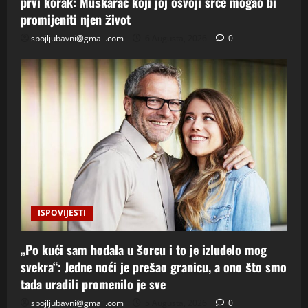
prvi korak: Muškarac koji joj osvoji srce mogao bi
promijeniti njen život
spojljubavni@gmail.com
6 Augusta, 2026
0
ISPOVIJESTI
„Po kući sam hodala u šorcu i to je izludelo mog
svekra“: Jedne noći je prešao granicu, a ono što smo
tada uradili promenilo je sve
spojljubavni@gmail.com
5 Augusta, 2026
0