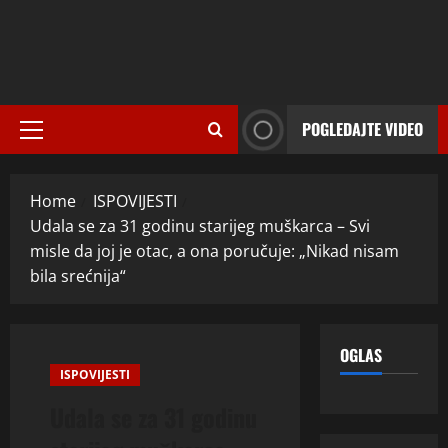
POGLEDAJTE VIDEO
Primary
Menu
Home
ISPOVIJESTI
Udala se za 31 godinu starijeg muškarca – Svi
misle da joj je otac, a ona poručuje: „Nikad nisam
bila srećnija“
OGLAS
ISPOVIJESTI
Udala se za 31 godinu