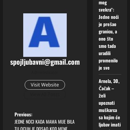
mog
svekra“:
Jedne noći
je prešao
granicu, a
ono što
smo tada
uradili
spojljubavni@gmail.com
promenilo
je sve
Administrator
Arnela, 30,
Visit Website
Čačak –
View All Posts
želi
upoznati
muškarca
P
Previous:
sa kojim će
JEDNE NOCI KADA MAMA MIJE BILA
ljubav imati
o
TU OCUH JE DOSAO KOD MENE