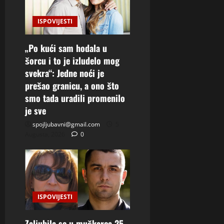
ISPOVIJESTI
„Po kući sam hodala u
šorcu i to je izludelo mog
svekra“: Jedne noći je
prešao granicu, a ono što
smo tada uradili promenilo
je sve
spojljubavni@gmail.com
5
Augusta, 2026
0
ISPOVIJESTI
Zaljubila se u muškarca 25