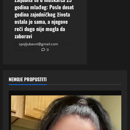
godina mlađeg: Posle deset
godina zajedničkog života
ostala je sama, a njegove
reči dugo nije mogla da
zaboravi
spojljubavni@gmail.com
4
Augusta, 2026
0
NEMOJE PROPUSTITI