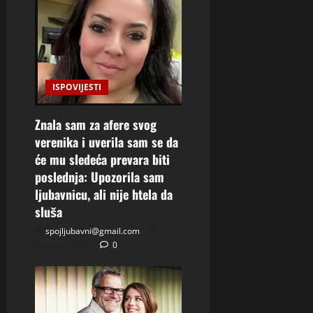
ISPOVIJESTI
Znala sam za afere svog
verenika i uverila sam se da
će mu sledeća prevara biti
poslednja: Upozorila sam
ljubavnicu, ali nije htela da
sluša
spojljubavni@gmail.com
7
Augusta, 2026
0