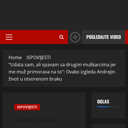
POGLEDAJTE VIDEO
Primary
Menu
Home
ISPOVIJESTI
“Udata sam, ali spavam sa drugim muškarcima jer
me muž primorava na to”: Ovako izgleda Andrejin
život u otvorenom braku
OGLAS
ISPOVIJESTI
“Udata sam, ali