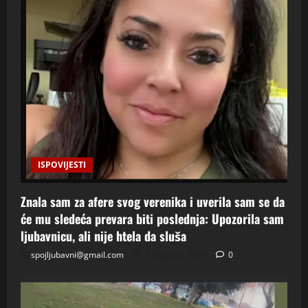
ISPOVIJESTI
Znala sam za afere svog verenika i uverila sam se da
će mu sledeća prevara biti poslednja: Upozorila sam
ljubavnicu, ali nije htela da sluša
spojljubavni@gmail.com
7 Augusta, 2026
0