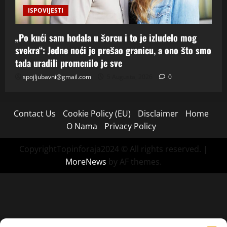
ISPOVIJESTI
„Po kući sam hodala u šorcu i to je izludelo mog
svekra“: Jedne noći je prešao granicu, a ono što smo
tada uradili promenilo je sve
spojljubavni@gmail.com
5 Augusta, 2026
0
Contact Us
Cookie Policy (EU)
Disclaimer
Home
O Nama
Privacy Policy
CopyrightTopinforaja2024 © All rights reserved.
|
MoreNews
by AF themes.