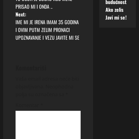
budućnost
PRISAO MI I ONDA ..
s
Ako zelis
Next:
Javi mi se!
t
IME MI JE IRENA IMAM 35 GODINA
I OVIM PUTM ZELIM PRONACI
n
UPOZNAVANJE I VEZU JAVITE MI SE
a
v
Komentariši
i
Vaša email adresa neće biti
g
objavljivana.
Neophodna
polja su označena sa
*
a
Komentar
*
t
i