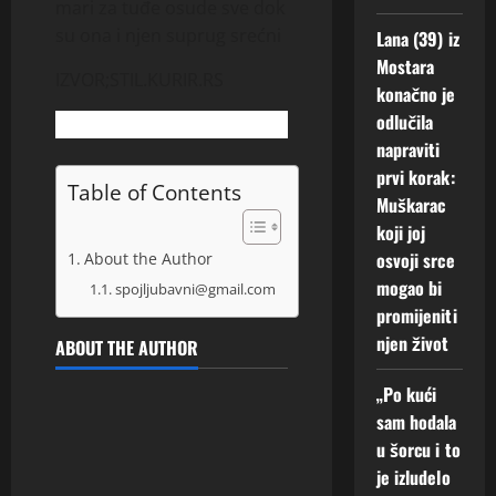
mari za tuđe osude sve dok
su ona i njen suprug srećni
Lana (39) iz
Mostara
IZVOR;STIL.KURIR.RS
konačno je
odlučila
napraviti
prvi korak:
Table of Contents
Muškarac
koji joj
osvoji srce
About the Author
mogao bi
spojljubavni@gmail.com
promijeniti
njen život
ABOUT THE AUTHOR
„Po kući
sam hodala
u šorcu i to
je izludelo