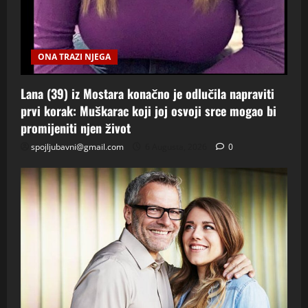
ONA TRAZI NJEGA
Lana (39) iz Mostara konačno je odlučila napraviti
prvi korak: Muškarac koji joj osvoji srce mogao bi
promijeniti njen život
spojljubavni@gmail.com
6 Augusta, 2026
0