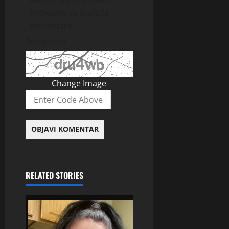
web stranicu u ovom
browseru za buduće
komentare.
Recaptcha
Change Image
RELATED STORIES