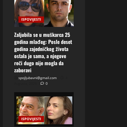
ISPOVIJESTI
Zaljubila se u muškarca 25
godina mlađeg: Posle deset
godina zajedničkog života
ostala je sama, a njegove
reči dugo nije mogla da
zaboravi
spojljubavni@gmail.com
4
Augusta, 2026
0
ISPOVIJESTI