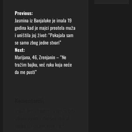
P
Previous:
Jasmina iz Banjaluke je imala 19
o
godina kad je majci preotela muža
i uništila joj život: “Pokajala sam
s
se samo zbog jedne stvari”
t
Next:
Marijana, 46, Zrenjanin – “Ne
n
tražim bajku, već ruku koja neće
da me pusti”
a
v
i
Komentariši
g
Vaša email adresa neće biti
objavljivana.
Neophodna
a
polja su označena sa
*