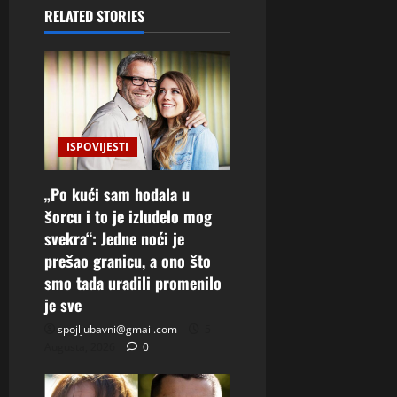
RELATED STORIES
ISPOVIJESTI
„Po kući sam hodala u
šorcu i to je izludelo mog
svekra“: Jedne noći je
prešao granicu, a ono što
smo tada uradili promenilo
je sve
spojljubavni@gmail.com
5
Augusta, 2026
0