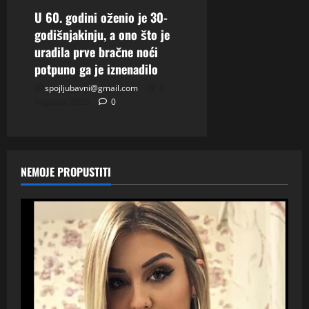
U 60. godini oženio je 30-
godišnjakinju, a ono što je
uradila prve bračne noći
potpuno ga je iznenadilo
spojljubavni@gmail.com
4
Augusta, 2026
0
NEMOJE PROPUSTITI