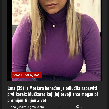
ONA TRAZI NJEGA
Lana (39) iz Mostara konačno je odlučila napraviti
prvi korak: Muškarac koji joj osvoji srce mogao bi
promijeniti njen život
spojljubavni@gmail.com
6 Augusta, 2026
0