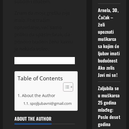
sobom i mužem.
Arnela, 30,
Znam da moja greška nije
Čačak –
mala. I ne tražim
želi
opravdanje, već samo
upoznati
priliku da spasim brak, da
muškarca
ponovo budem žena kakvu
sa kojim će
je nekada voleo.
ljubav imati
budućnost
Ako zelis
Javi mi se!
Table of Contents
Zaljubila se
u muškarca
About the Author
25 godina
spojljubavni@gmail.com
mlađeg:
Posle deset
ABOUT THE AUTHOR
godina