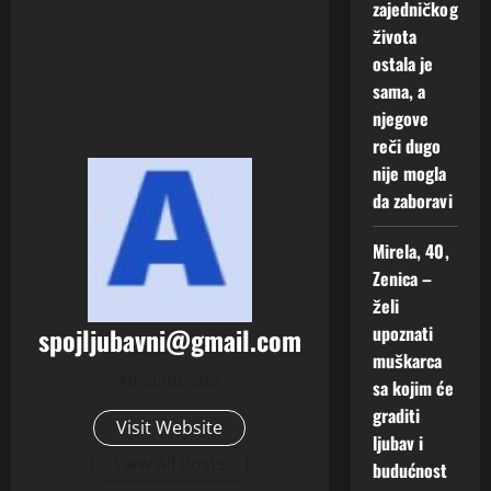
zajedničkog
života
ostala je
sama, a
njegove
reči dugo
nije mogla
da zaboravi
Mirela, 40,
Zenica –
želi
spojljubavni@gmail.com
upoznati
muškarca
Administrator
sa kojim će
graditi
Visit Website
ljubav i
View All Posts
budućnost