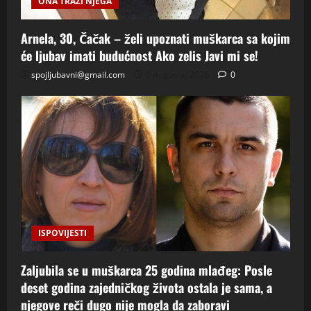
ONA TRAZI NJEGA
Arnela, 30, Čačak – želi upoznati muškarca sa kojim
će ljubav imati budućnost Ako zelis Javi mi se!
spojljubavni@gmail.com
5 Augusta, 2026
0
ISPOVIJESTI
Zaljubila se u muškarca 25 godina mlađeg: Posle
deset godina zajedničkog života ostala je sama, a
njegove reči dugo nije mogla da zaboravi