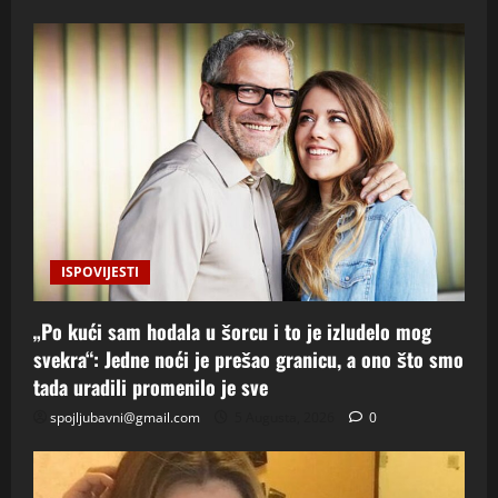
ISPOVIJESTI
„Po kući sam hodala u šorcu i to je izludelo mog
svekra“: Jedne noći je prešao granicu, a ono što smo
tada uradili promenilo je sve
spojljubavni@gmail.com
5 Augusta, 2026
0