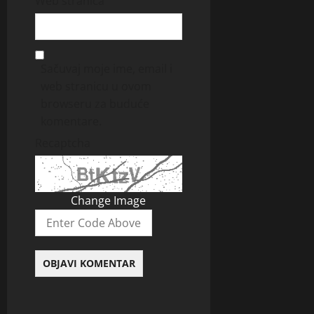
Web stranica
Sačuvaj moje ime, email i
web stranicu u ovom
browseru za buduće
komentare.
Recaptcha
Change Image