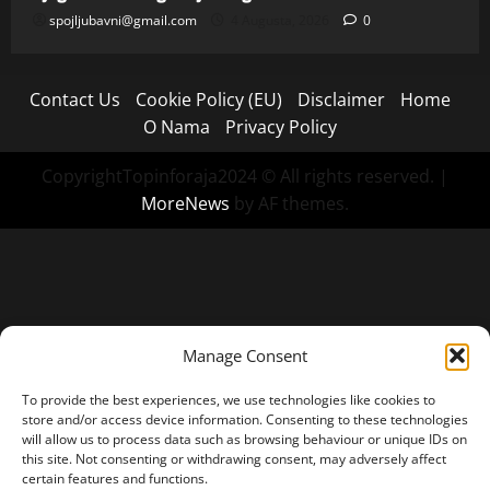
spojljubavni@gmail.com
4 Augusta, 2026
0
Contact Us
Cookie Policy (EU)
Disclaimer
Home
O Nama
Privacy Policy
CopyrightTopinforaja2024 © All rights reserved.
|
MoreNews
by AF themes.
Manage Consent
To provide the best experiences, we use technologies like cookies to
store and/or access device information. Consenting to these technologies
will allow us to process data such as browsing behaviour or unique IDs on
this site. Not consenting or withdrawing consent, may adversely affect
certain features and functions.