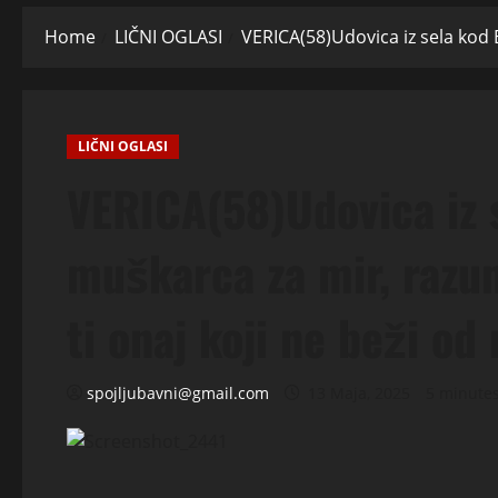
Home
LIČNI OGLASI
VERICA(58)Udovica iz sela kod Bj
LIČNI OGLASI
VERICA(58)Udovica iz s
muškarca za mir, razume
ti onaj koji ne beži od
spojljubavni@gmail.com
13 Maja, 2025
5 minute