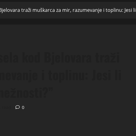
elovara traži muškarca za mir, razumevanje i toplinu: Jesi li 
ela kod Bjelovara traži
vanje i toplinu: Jesi li
 nežnosti?”
s read
0