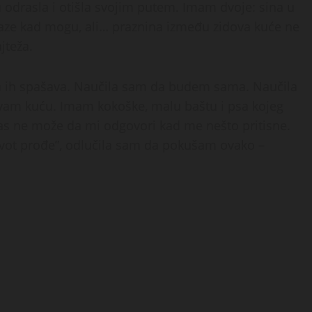
 odrasla i otišla svojim putem. Imam dvoje: sina u
olaze kad mogu, ali… praznina između zidova kuće ne
ajteža.
da ih spašava. Naučila sam da budem sama. Naučila
vam kuću. Imam kokoške, malu baštu i psa kojeg
pas ne može da mi odgovori kad me nešto pritisne.
život prođe”, odlučila sam da pokušam ovako –