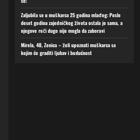
se!
Zaljubila se u muškarca 25 godina mlađeg: Posle
deset godina zajedničkog života ostala je sama, a
njegove reči dugo nije mogla da zaboravi
Mirela, 40, Zenica – želi upoznati muškarca sa
kojim će graditi ljubav i budućnost