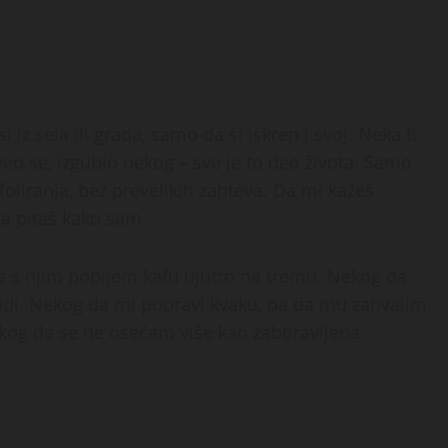
 si iz sela ili grada, samo da si iskren i svoj. Neka ti
veo se, izgubio nekog – sve je to deo života. Samo
foliranja, bez prevelikih zahteva. Da mi kažeš
da pitaš kako sam.
 s njim popijem kafu ujutro na tremu. Nekog da
adi. Nekog da mi popravi kvaku, pa da mu zahvalim
nekog da se ne osećam više kao zaboravljena.