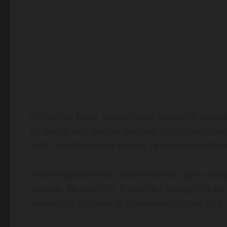
Fizički nisi bitan. Možeš imati stomačić, može
to lepote koje godine donose. Važno mi je kak
tražiš savršenstvo u ženi jer ja nisam savršena 
Znam napraviti sve: od zimnice do ručno veze
slušam, da podržim. A umeću i da zagrlim, da 
Nema više potrebe za dokazivanjem, već za p