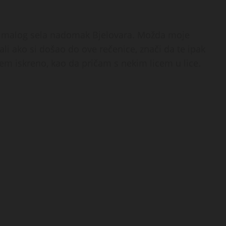
z malog sela nadomak Bjelovara. Možda moje
li ako si došao do ove rečenice, znači da te ipak
išem iskreno, kao da pričam s nekim licem u lice.