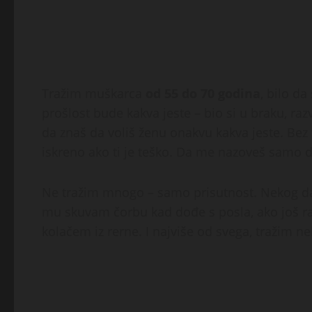
Tražim muškarca
od 55 do 70 godina
, bilo da
prošlost bude kakva jeste – bio si u braku, raz
da znaš da voliš ženu onakvu kakva jeste. Bez 
iskreno ako ti je teško. Da me nazoveš samo 
Ne tražim mnogo – samo prisutnost. Nekog da
mu skuvam čorbu kad dođe s posla, ako još r
kolačem iz rerne. I najviše od svega, tražim 