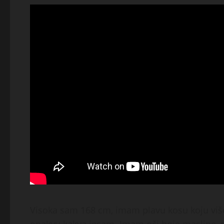
Visoka sam 168 cm, imam plavu kosu koju viš