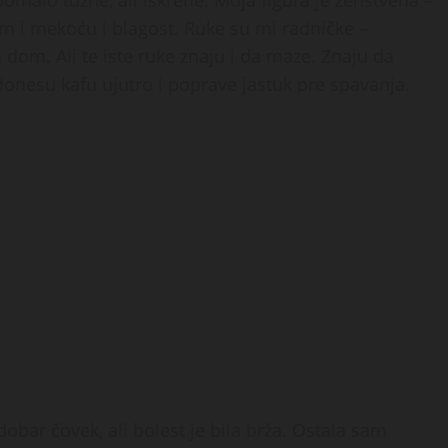
malo tužne, ali iskrene. Moja figura je ženstvena –
im i mekoću i blagost. Ruke su mi radničke –
m dom. Ali te iste ruke znaju i da maze. Znaju da
donesu kafu ujutro i poprave jastuk pre spavanja.
bar čovek, ali bolest je bila brža. Ostala sam