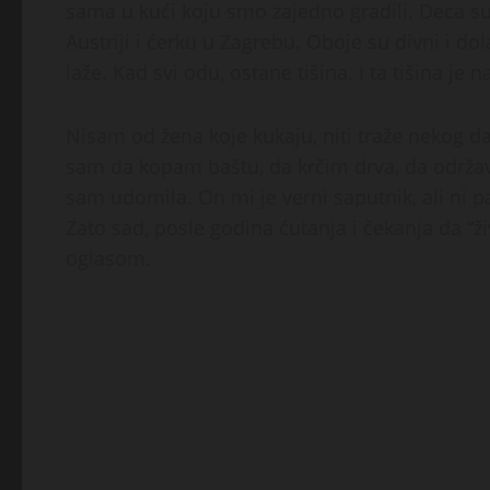
sama u kući koju smo zajedno gradili. Deca su
Austriji i ćerku u Zagrebu. Oboje su divni i d
laže. Kad svi odu, ostane tišina. I ta tišina je n
Nisam od žena koje kukaju, niti traže nekog 
sam da kopam baštu, da krčim drva, da održa
sam udomila. On mi je verni saputnik, ali ni 
Zato sad, posle godina ćutanja i čekanja da “
oglasom.