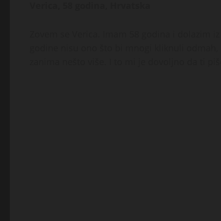
Verica, 58 godina, Hrvatska
Zovem se Verica. Imam 58 godina i dolazim i
godine nisu ono što bi mnogi kliknuli odmah, a
zanima nešto više. I to mi je dovoljno da ti p