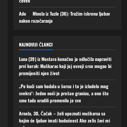
čovek”
se!
uz
men
3
Ado
na
Minela iz Tuzle (36): Tražim iskrenu ljubav
e“
Augusta,
nakon razočaranja
2026
2
0
Augusta,
2026
0
NAJNOVIJI ČLANCI
Lana (39) iz Mostara konačno je odlučila napraviti
prvi korak: Muškarac koji joj osvoji srce mogao bi
promijeniti njen život
„Po kući sam hodala u šorcu i to je izludelo mog
svekra“: Jedne noći je prešao granicu, a ono što
smo tada uradili promenilo je sve
Arnela, 30, Čačak – želi upoznati muškarca sa
kojim će ljubav imati budućnost Ako zelis Javi mi