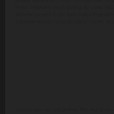
onakvu kakva jesam. Imam oči boje masline, po
nosim kilograme svojih godina, ali u sebi nos
žuljevite, jer sam ih ceo život trošila da gradi
pripreme domaći ručak, da zagrle iz duše, da 
Udovica sam već šest godina. Moj muž je bio do