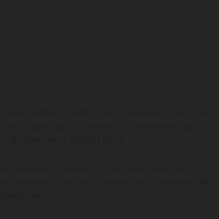
š nositi naočale, možeš imati sijedu kosu – meni su
o mi se obraćaš. Da ne vičeš. Da ne vređaš. Da ne
– ali sam verna, brižna i topla.
nih jastučnica. Umem da ćutim kad treba, da
se naslonim i da ćutim s tobom, ako ti je dan težak.
rihvatanjem.