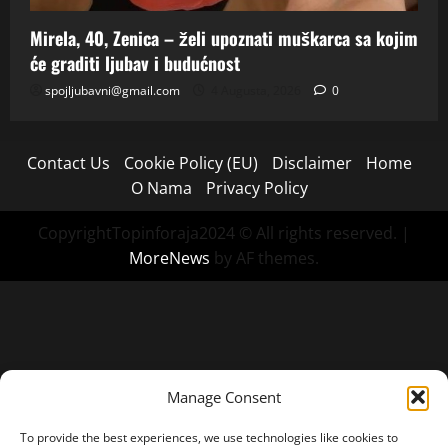
Mirela, 40, Zenica – želi upoznati muškarca sa kojim
će graditi ljubav i budućnost
spojljubavni@gmail.com
4 Augusta, 2026
0
Contact Us
Cookie Policy (EU)
Disclaimer
Home
O Nama
Privacy Policy
CopyrightTopinforaja2024 © All rights reserved.
|
MoreNews
by AF themes.
Manage Consent
To provide the best experiences, we use technologies like cookies to