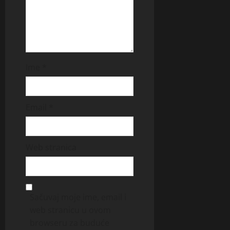
Ime
*
Email
*
Web stranica
Sačuvaj moje ime, email i
web stranicu u ovom
browseru za buduće