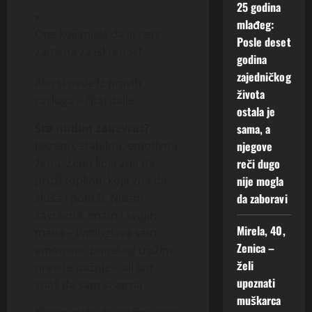
25 godina
mlađeg:
One koji misle da je flert
Posle deset
zamena za iskrenost
godina
zajedničkog
Ako si ovde iz pravih
života
razloga – čitaj dalje.
ostala je
sama, a
Šta nudim zauzvrat?
njegove
Iskrenu, stabilnu, emotivnu
reči dugo
ženu. Ženu koja zna da
nije mogla
pruži toplinu, koja zna da
da zaboravi
sluša i podrži. Nisam
savršena, imam i svojih
Mirela, 40,
mana – tvrdoglava sam,
Zenica –
emotivna, ponekad tražim
želi
previše pažnje – ali bar
upoznati
znaš da sam stvarna.
muškarca