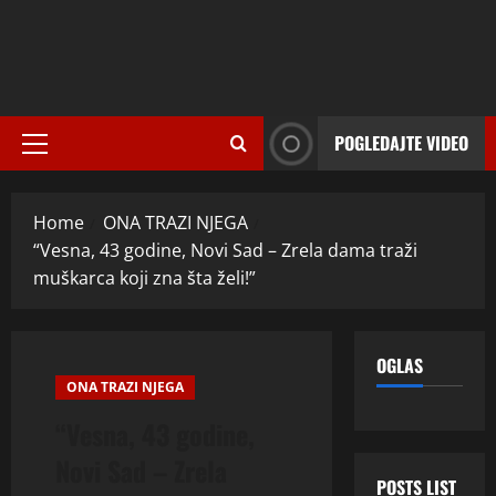
POGLEDAJTE VIDEO
Primary
Menu
Home
ONA TRAZI NJEGA
“Vesna, 43 godine, Novi Sad – Zrela dama traži
muškarca koji zna šta želi!”
OGLAS
ONA TRAZI NJEGA
“Vesna, 43 godine,
Novi Sad – Zrela
POSTS LIST