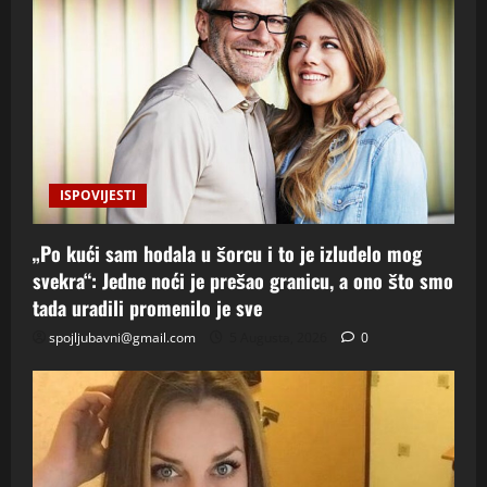
ISPOVIJESTI
„Po kući sam hodala u šorcu i to je izludelo mog
svekra“: Jedne noći je prešao granicu, a ono što smo
tada uradili promenilo je sve
spojljubavni@gmail.com
5 Augusta, 2026
0