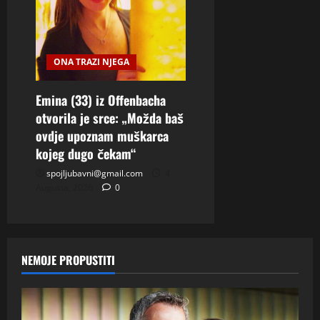
ONA TRAZI NJEGA
Emina (33) iz Offenbacha
otvorila je srce: „Možda baš
ovdje upoznam muškarca
kojeg dugo čekam“
spojljubavni@gmail.com
4
Augusta, 2026
0
NEMOJE PROPUSTITI