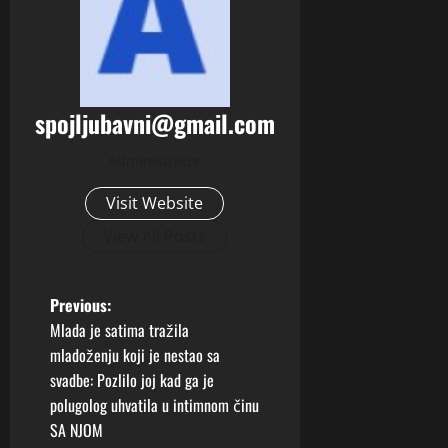
spojljubavni@gmail.com
Administrator
Visit Website
View All Posts
P
Previous:
Mlada je satima tražila
o
mladoženju koji je nestao sa
svadbe: Pozlilo joj kad ga je
s
polugolog uhvatila u intimnom činu
t
SA NJOM