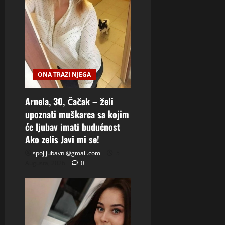
ONA TRAZI NJEGA
Arnela, 30, Čačak – želi
upoznati muškarca sa kojim
će ljubav imati budućnost
Ako zelis Javi mi se!
spojljubavni@gmail.com
5
Augusta, 2026
0