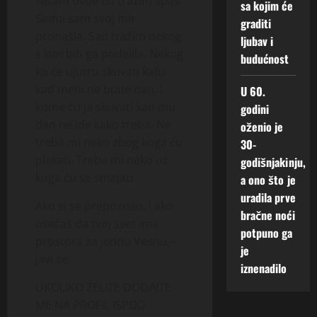
Nisam ovde da tražim spas.
sa kojim će
Sama sam svoj mir
graditi
pronašla. Sad tražim nekog
ljubav i
s kim bih ga podelila. Nekog
budućnost
ko će ujutru skuvati kafu
kad meni ne bude dan. I
U 60.
kome ću ja skuvati kad mu
godini
dan ne ide kako treba. Ne
oženio je
treba mi neko zbog koga ću
30-
plakati. Treba mi neko uz
godišnjakinju,
koga ću se smejati.
a ono što je
uradila prve
Ako si se prepoznao, i ako
bračne noći
osećaš da tvoj svet ima
potpuno ga
prostora za jednu Vesnu –
je
javi se.
iznenadilo
UKOLIKO ZELITE DODAJTE
ME NA PROFIL ISPOD