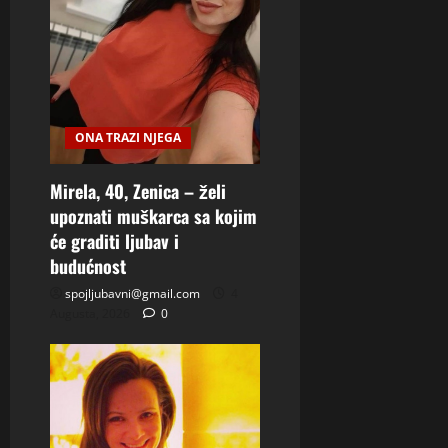
ONA TRAZI NJEGA
Mirela, 40, Zenica – želi
upoznati muškarca sa kojim
će graditi ljubav i
budućnost
spojljubavni@gmail.com
4
Augusta, 2026
0