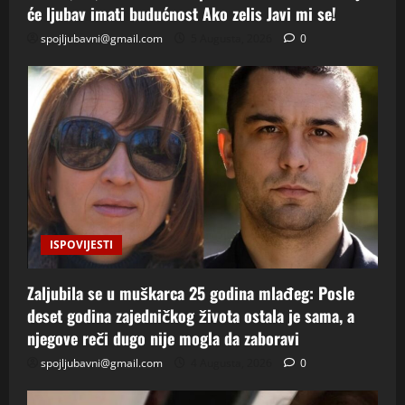
će ljubav imati budućnost Ako zelis Javi mi se!
spojljubavni@gmail.com
5 Augusta, 2026
0
ISPOVIJESTI
Zaljubila se u muškarca 25 godina mlađeg: Posle
deset godina zajedničkog života ostala je sama, a
njegove reči dugo nije mogla da zaboravi
spojljubavni@gmail.com
4 Augusta, 2026
0