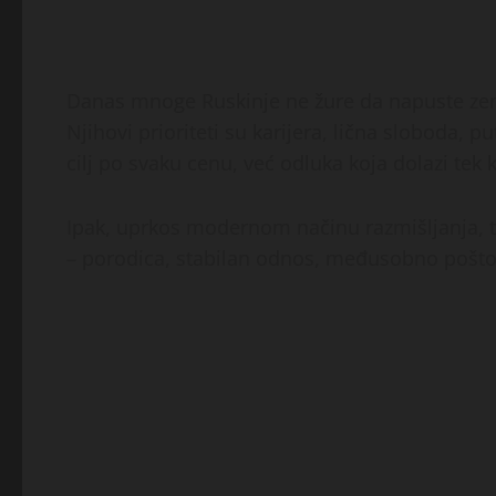
Danas mnoge Ruskinje ne žure da napuste ze
Njihovi prioriteti su karijera, lična sloboda, p
cilj po svaku cenu, već odluka koja dolazi tek 
Ipak, uprkos modernom načinu razmišljanja, t
– porodica, stabilan odnos, međusobno poštov