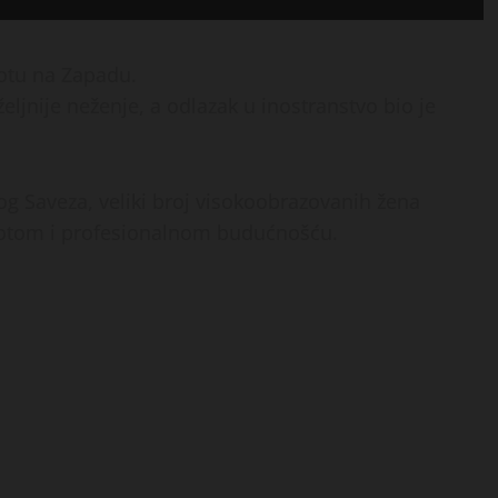
votu na Zapadu.
željnije neženje, a odlazak u inostranstvo bio je
 Saveza, veliki broj visokoobrazovanih žena
životom i profesionalnom budućnošću.