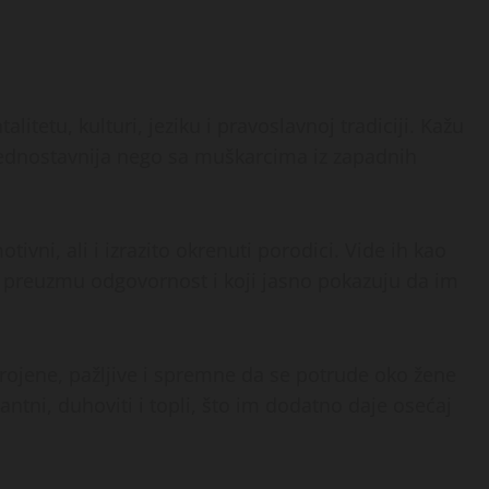
litetu, kulturi, jeziku i pravoslavnoj tradiciji. Kažu
 jednostavnija nego sa muškarcima iz zapadnih
ivni, ali i izrazito okrenuti porodici. Vide ih kao
da preuzmu odgovornost i koji jasno pokazuju da im
trojene, pažljive i spremne da se potrude oko žene
antni, duhoviti i topli, što im dodatno daje osećaj