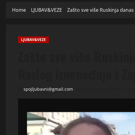
Home
LJUBAV&VEZE
Zašto sve više Ruskinja danas 
LJUBAV&VEZE
Zašto sve više Ruskinj
Razlog iznenađuje i Za
spojljubavni@gmail.com
19 Februara, 2026
4 mi