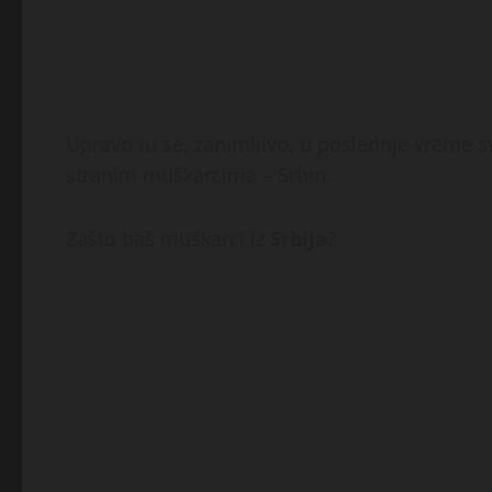
Upravo tu se, zanimljivo, u poslednje vreme s
stranim muškarcima – Srbin.
Zašto baš muškarci iz
Srbija
?