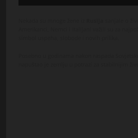
Nekada su mnoge žene iz
Rusija
sanjale o ži
Amerikanci, Nemci i Italijani važili su za najpo
simbol uspeha, slobode i novih prilika.
Posebno u godinama nakon raspada Sovjetskog
napuštao je zemlju u potrazi za stabilnijim 