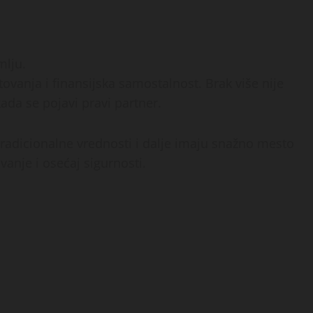
mlju.
utovanja i finansijska samostalnost. Brak više nije
kada se pojavi pravi partner.
radicionalne vrednosti i dalje imaju snažno mesto
anje i osećaj sigurnosti.