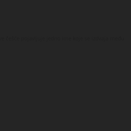
ve češće pojavljuje jedno ime koje se izdvaja među