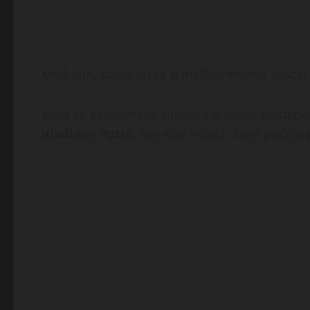
Međutim, stvari su se u međuvremenu značaj
Kako se ekonomska situacija u zemlji postepen
Vladimir Putin
, sve više mladih žena počelo j