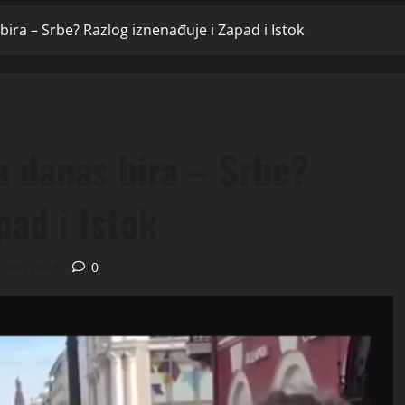
bira – Srbe? Razlog iznenađuje i Zapad i Istok
a danas bira – Srbe?
pad i Istok
nutes read
0