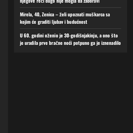
njegove reči dugo nije mogla da zaboravi
Mirela, 40, Zenica – želi upoznati muškarca sa
kojim će graditi ljubav i budućnost
U 60. godini oženio je 30-godišnjakinju, a ono što
je uradila prve bračne noći potpuno ga je iznenadilo