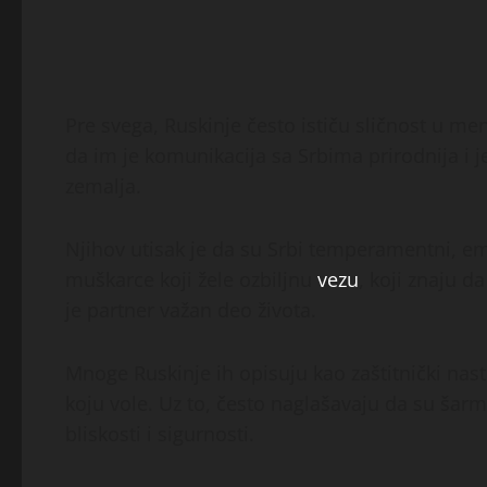
Pre svega, Ruskinje često ističu sličnost u menta
da im je komunikacija sa Srbima prirodnija i
zemalja.
Njihov utisak je da su Srbi temperamentni, emot
muškarce koji žele ozbiljnu
vezu
, koji znaju 
je partner važan deo života.
Mnoge Ruskinje ih opisuju kao zaštitnički nas
koju vole. Uz to, često naglašavaju da su šarm
bliskosti i sigurnosti.