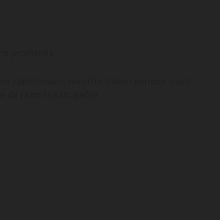
no promenile.
o stabilizovala, naročito tokom perioda vlasti
e da razmišlja drugačije.