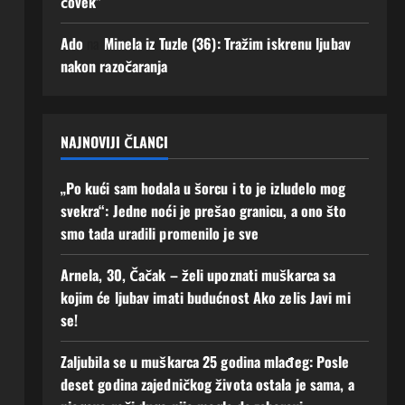
čovek”
uz
mi
men
se!
Ado
na
Minela iz Tuzle (36): Tražim iskrenu ljubav
e“
2
nakon razočaranja
Augusta,
2
2026
Augusta,
0
2026
0
NAJNOVIJI ČLANCI
„Po kući sam hodala u šorcu i to je izludelo mog
svekra“: Jedne noći je prešao granicu, a ono što
smo tada uradili promenilo je sve
Arnela, 30, Čačak – želi upoznati muškarca sa
kojim će ljubav imati budućnost Ako zelis Javi mi
se!
Zaljubila se u muškarca 25 godina mlađeg: Posle
deset godina zajedničkog života ostala je sama, a