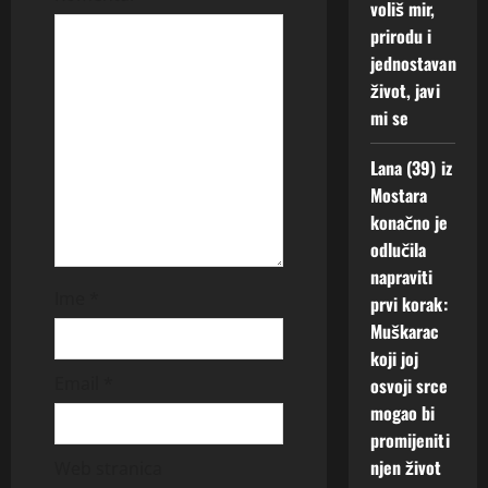
voliš mir,
t
prirodu i
jednostavan
i
život, javi
o
mi se
n
Lana (39) iz
Mostara
konačno je
odlučila
napraviti
Ime
*
prvi korak:
Muškarac
koji joj
Email
*
osvoji srce
mogao bi
promijeniti
njen život
Web stranica