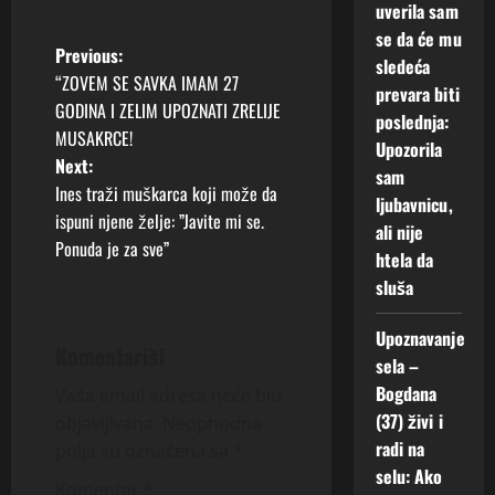
uverila sam
se da će mu
P
Previous:
sledeća
“ZOVEM SE SAVKA IMAM 27
prevara biti
o
GODINA I ZELIM UPOZNATI ZRELIJE
poslednja:
MUSAKRCE!
s
Upozorila
Next:
sam
t
Ines traži muškarca koji može da
ljubavnicu,
ispuni njene želje: ”Javite mi se.
ali nije
n
Ponuda je za sve”
htela da
a
sluša
v
Upoznavanje
Komentariši
sela –
i
Bogdana
Vaša email adresa neće biti
(37) živi i
g
objavljivana.
Neophodna
radi na
polja su označena sa
*
a
selu: Ako
Komentar
*