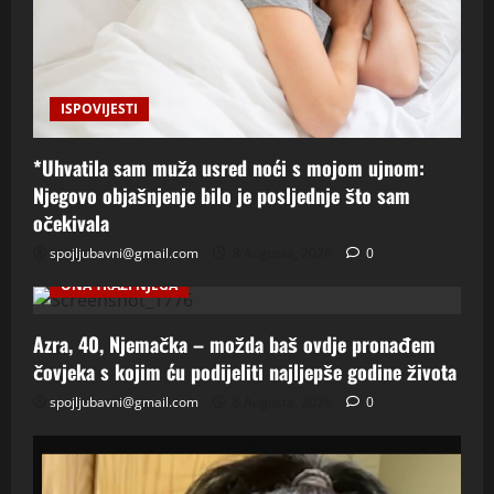
ISPOVIJESTI
*Uhvatila sam muža usred noći s mojom ujnom:
Njegovo objašnjenje bilo je posljednje što sam
očekivala
spojljubavni@gmail.com
8 Augusta, 2026
0
ONA TRAZI NJEGA
Azra, 40, Njemačka – možda baš ovdje pronađem
čovjeka s kojim ću podijeliti najljepše godine života
spojljubavni@gmail.com
8 Augusta, 2026
0