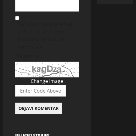
Sačuvaj moje ime, email i
web stranicu u ovom
browseru za buduće
komentare.
Recaptcha
Change Image
RELATED STORIES