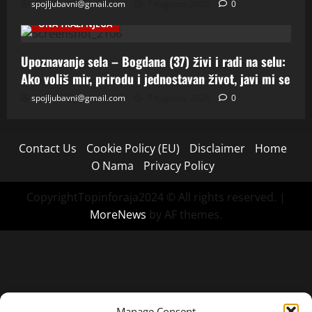
spojljubavni@gmail.com
7 Augusta, 2026
0
ONA TRAZI NJEGA
Upoznavanje sela – Bogdana (37) živi i radi na selu:
Ako voliš mir, prirodu i jednostavan život, javi mi se
spojljubavni@gmail.com
7 Augusta, 2026
0
Contact Us
Cookie Policy (EU)
Disclaimer
Home
O Nama
Privacy Policy
CopyrightTopinforaja2024 © All rights reserved.
|
MoreNews
by AF themes.
Manage Consent