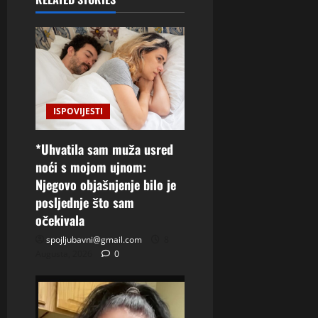
ISPOVIJESTI
*Uhvatila sam muža usred
noći s mojom ujnom:
Njegovo objašnjenje bilo je
posljednje što sam
očekivala
spojljubavni@gmail.com
8
Augusta, 2026
0