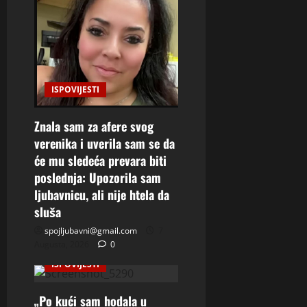
ISPOVIJESTI
Znala sam za afere svog
verenika i uverila sam se da
će mu sledeća prevara biti
poslednja: Upozorila sam
ljubavnicu, ali nije htela da
sluša
spojljubavni@gmail.com
7
Augusta, 2026
0
ISPOVIJESTI
„Po kući sam hodala u