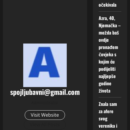
2026
očekivala
0
Azra, 40,
Njemačka –
možda baš
ovdje
pronađem
čovjeka s
kojim ću
podijeliti
najljepše
godine
spojljubavni@gmail.com
života
Administrator
Znala sam
za afere
Visit Website
svog
View All Posts
verenika i