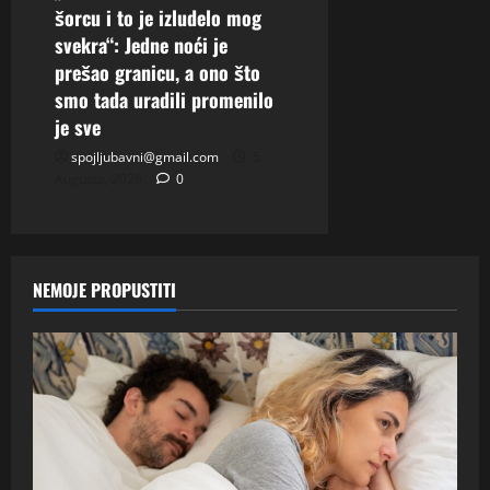
šorcu i to je izludelo mog
svekra“: Jedne noći je
prešao granicu, a ono što
smo tada uradili promenilo
je sve
spojljubavni@gmail.com
5
Augusta, 2026
0
NEMOJE PROPUSTITI