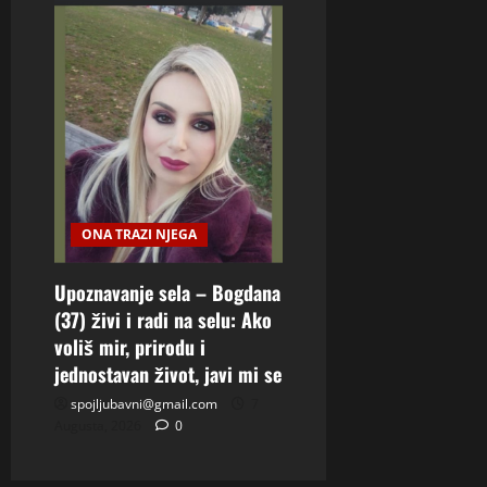
ONA TRAZI NJEGA
Upoznavanje sela – Bogdana
(37) živi i radi na selu: Ako
voliš mir, prirodu i
jednostavan život, javi mi se
spojljubavni@gmail.com
7
Augusta, 2026
0