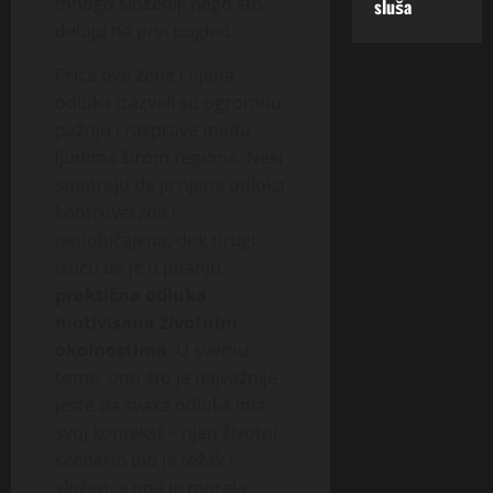
mnogo složeniji nego što
sluša
deluju na prvi pogled.
Priča ove žene i njena
odluka izazvali su ogromnu
pažnju i rasprave među
ljudima širom regiona. Neki
smatraju da je njena odluka
kontroverzna i
neuobičajena, dok drugi
ističu da je u pitanju
praktična odluka
motivisana životnim
okolnostima
. U svemu
tome, ono što je najvažnije
jeste da svaka odluka ima
svoj kontekst – njen životni
scenario bio je težak i
složen, a ona je morala