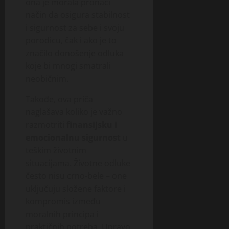
ona je morala pronaći
način da osigura stabilnost
i sigurnost za sebe i svoju
porodicu, čak i ako je to
značilo donošenje odluka
koje bi mnogi smatrali
neobičnim.
Takođe, ova priča
naglašava koliko je važno
razmotriti
finansijsku i
emocionalnu sigurnost
u
teškim životnim
situacijama. Životne odluke
često nisu crno-bele – one
uključuju složene faktore i
kompromis između
moralnih principa i
praktičnih potreba. Upravo