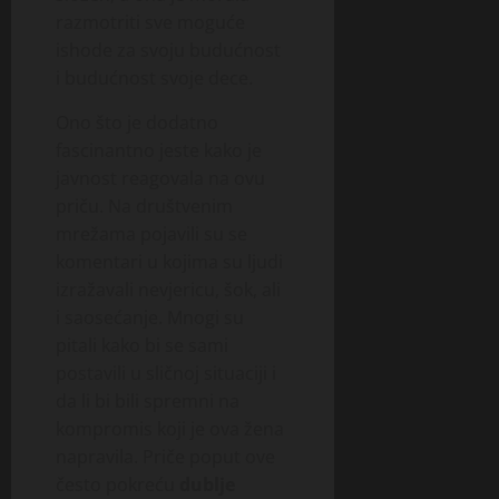
razmotriti sve moguće
ishode za svoju budućnost
i budućnost svoje dece.
Ono što je dodatno
fascinantno jeste kako je
javnost reagovala na ovu
priču. Na društvenim
mrežama pojavili su se
komentari u kojima su ljudi
izražavali nevjericu, šok, ali
i saosećanje. Mnogi su
pitali kako bi se sami
postavili u sličnoj situaciji i
da li bi bili spremni na
kompromis koji je ova žena
napravila. Priče poput ove
često pokreću
dublje