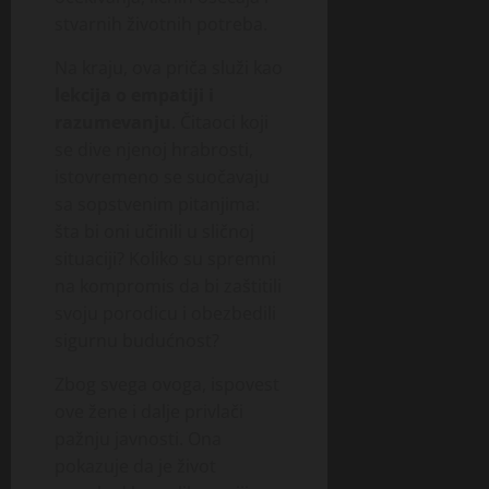
stvarnih životnih potreba.
Na kraju, ova priča služi kao
lekcija o empatiji i
razumevanju
. Čitaoci koji
se dive njenoj hrabrosti,
istovremeno se suočavaju
sa sopstvenim pitanjima:
šta bi oni učinili u sličnoj
situaciji? Koliko su spremni
na kompromis da bi zaštitili
svoju porodicu i obezbedili
sigurnu budućnost?
Zbog svega ovoga, ispovest
ove žene i dalje privlači
pažnju javnosti. Ona
pokazuje da je život