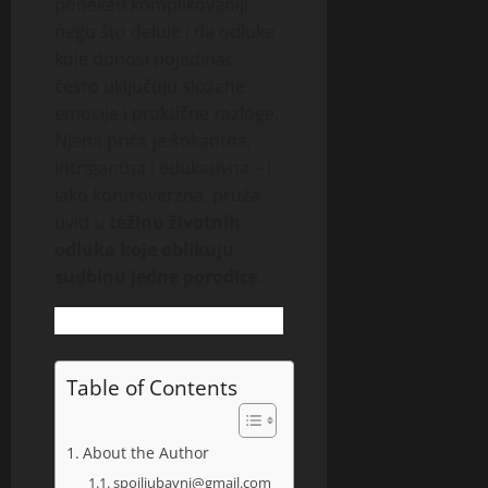
ponekad komplikovaniji
nego što deluje i da odluke
koje donosi pojedinac
često uključuju složene
emocije i praktične razloge.
Njena priča je šokantna,
intrigantna i edukativna – i
iako kontroverzna, pruža
uvid u
težinu životnih
odluka koje oblikuju
sudbinu jedne porodice
.
Table of Contents
About the Author
spojljubavni@gmail.com