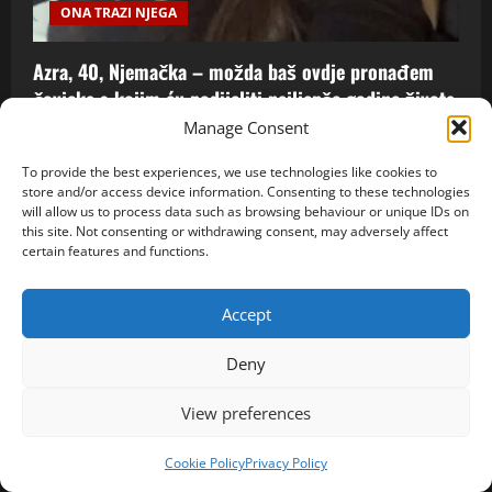
ONA TRAZI NJEGA
Azra, 40, Njemačka – možda baš ovdje pronađem
čovjeka s kojim ću podijeliti najljepše godine života
Manage Consent
spojljubavni@gmail.com
8 Augusta, 2026
0
To provide the best experiences, we use technologies like cookies to
store and/or access device information. Consenting to these technologies
Contact Us
Cookie Policy (EU)
Disclaimer
Home
will allow us to process data such as browsing behaviour or unique IDs on
this site. Not consenting or withdrawing consent, may adversely affect
O Nama
Privacy Policy
certain features and functions.
CopyrightTopinforaja2024 © All rights reserved.
|
MoreNews
by AF themes.
Accept
Deny
View preferences
Cookie Policy
Privacy Policy