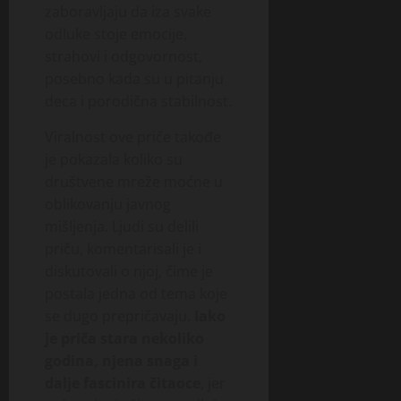
zaboravljaju da iza svake
odluke stoje emocije,
strahovi i odgovornost,
posebno kada su u pitanju
deca i porodična stabilnost.
Viralnost ove priče takođe
je pokazala koliko su
društvene mreže moćne u
oblikovanju javnog
mišljenja. Ljudi su delili
priču, komentarisali je i
diskutovali o njoj, čime je
postala jedna od tema koje
se dugo prepričavaju.
Iako
je priča stara nekoliko
godina, njena snaga i
dalje fascinira čitaoce
, jer