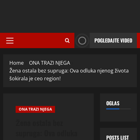
POGLEDAJTE VIDEO
Primary
Menu
Home
ONA TRAZI NJEGA
Žena ostala bez supruga: Ova odluka njenog života
šokirala je ceo region!
OGLAS
ONA TRAZI NJEGA
Žena ostala bez
supruga: Ova odluka
POSTS LIST