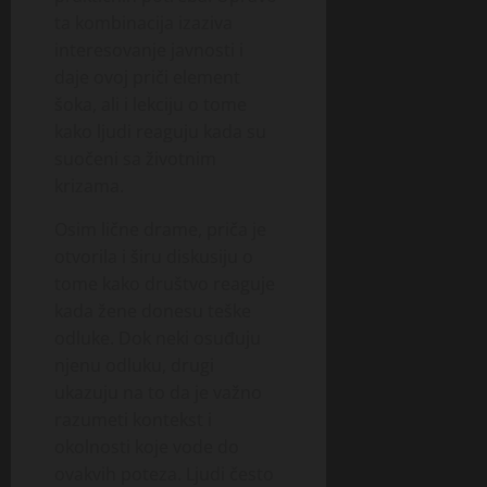
ta kombinacija izaziva
interesovanje javnosti i
daje ovoj priči element
šoka, ali i lekciju o tome
kako ljudi reaguju kada su
suočeni sa životnim
krizama.
Osim lične drame, priča je
otvorila i širu diskusiju o
tome kako društvo reaguje
kada žene donesu teške
odluke. Dok neki osuđuju
njenu odluku, drugi
ukazuju na to da je važno
razumeti kontekst i
okolnosti koje vode do
ovakvih poteza. Ljudi često