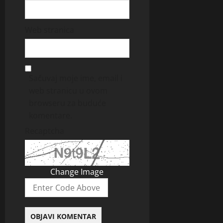
Web stranica
Sačuvaj moje ime, email i
web stranicu u ovom
browseru za buduće
komentare.
Recaptcha
Change Image