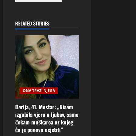
RELATED STORIES
ONA TRAZI NJEGA
Darija, 41, Mostar: „Nisam
izgubila vjeru u ljubav, samo
čekam muškarca uz kojeg
ću je ponovo osjetiti“