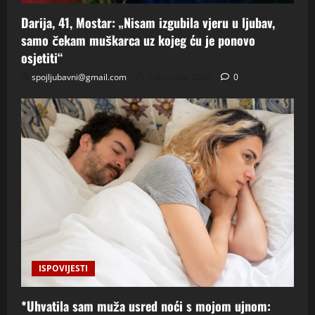
Darija, 41, Mostar: „Nisam izgubila vjeru u ljubav,
samo čekam muškarca uz kojeg ću je ponovo
osjetiti“
spojljubavni@gmail.com
8 Augusta, 2026
0
ISPOVIJESTI
*Uhvatila sam muža usred noći s mojom ujnom: