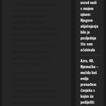
usred noći
često zaboravljaju da iza
s mojom
svake odluke postoji
ujnom:
kompleksan splet
Njegovo
emocija, strahova i
objašnjenje
praktičnih razmatranja
. U
bilo je
ovom slučaju, odluka žene,
posljednje
iako neuobičajena,
što sam
pokazuje koliko je važna
očekivala
sigurnost i briga za
porodicu
u donošenju
Azra, 40,
životnih odluka.
Njemačka –
možda baš
Ovo iskustvo takođe
ovdje
podseća čitaoce da su
pronađem
životni izazovi često
čovjeka s
skriveni iza onoga što se
kojim ću
vidi na površini. Ispovest
podijeliti
žene, sada već viralna i