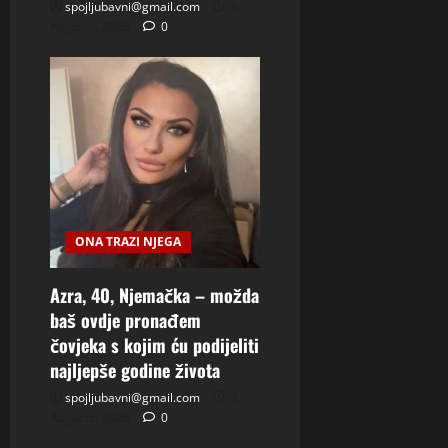
spojljubavni@gmail.com
8
Augusta, 2026
0
ONA TRAZI NJEGA
Azra, 40, Njemačka – možda
baš ovdje pronađem
čovjeka s kojim ću podijeliti
najljepše godine života
spojljubavni@gmail.com
8
Augusta, 2026
0