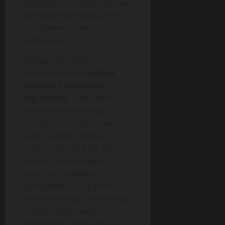
pokazuje da životne odluke
ponekad nadmašuju sve
društvene norme i
očekivanja.
Mnogi komentatori su
istakli i element
ljudske
slabosti i potreba za
sigurnošću
. Iako njena
odluka možda deluje
neobično, ona je primer
kako životne okolnosti
mogu naterati ljude da
donesu odluke koje su
logične iz praktične
perspektive. To je priča o
tome kako ljudi balansiraju
između društvenih
očekivanja, ličnih osećaja i