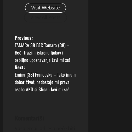
Visit Website
View All Posts
P
Previous:
TAMARA 38 BEC Tamara (38) –
o
Beč: Tražim iskrenu ljubav i
ozbiljno upoznavanje Javi mi se!
s
Next:
t
Emina (38) Francuska – Iako imam
dobar život, nedostaje mi prava
n
osoba AKO si Slican Javi mi se!
a
v
Komentariši
i
Vaša email adresa neće biti