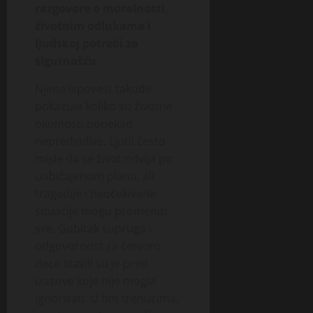
razgovore o moralnosti,
životnim odlukama i
ljudskoj potrebi za
sigurnošću
.
Njena ispovest takođe
pokazuje koliko su životne
okolnosti ponekad
nepredvidive. Ljudi često
misle da se život odvija po
uobičajenom planu, ali
tragedije i neočekivane
situacije mogu promeniti
sve. Gubitak supruga i
odgovornost za četvoro
dece stavili su je pred
izazove koje nije mogla
ignorisati. U tim trenucima,