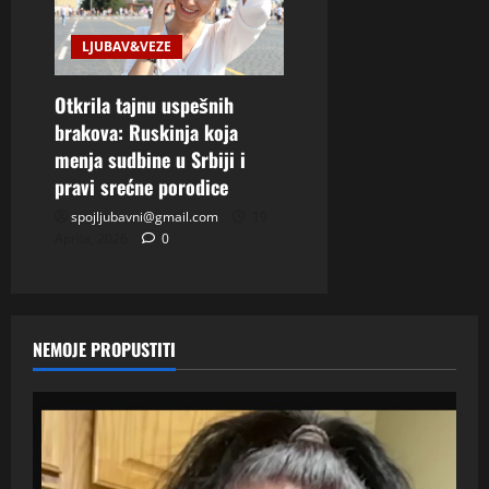
LJUBAV&VEZE
Otkrila tajnu uspešnih
brakova: Ruskinja koja
menja sudbine u Srbiji i
pravi srećne porodice
spojljubavni@gmail.com
19
Aprila, 2026
0
NEMOJE PROPUSTITI