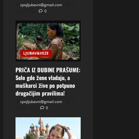
spojljubavni@gmail.com
18
Maja, 2026
0
LJUBAV&VEZE
PRIČA IZ DUBINE PRAŠUME:
Selo gde žene vladaju, a
muškarci žive po potpuno
drugačijim pravilima!
spojljubavni@gmail.com
28
Aprila, 2026
0