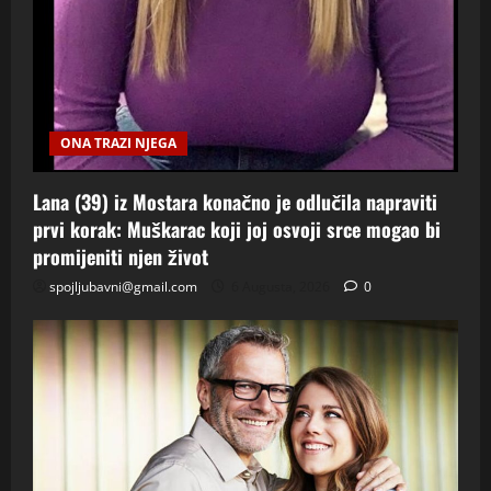
ONA TRAZI NJEGA
Lana (39) iz Mostara konačno je odlučila napraviti
prvi korak: Muškarac koji joj osvoji srce mogao bi
promijeniti njen život
spojljubavni@gmail.com
6 Augusta, 2026
0