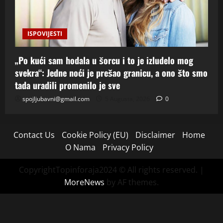
ISPOVIJESTI
„Po kući sam hodala u šorcu i to je izludelo mog
svekra“: Jedne noći je prešao granicu, a ono što smo
tada uradili promenilo je sve
spojljubavni@gmail.com
5 Augusta, 2026
0
Contact Us
Cookie Policy (EU)
Disclaimer
Home
O Nama
Privacy Policy
CopyrightTopinforaja2024 © All rights reserved.
|
MoreNews
by AF themes.