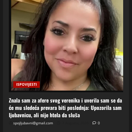
ISPOVIJESTI
Znala sam za afere svog verenika i uverila sam se da
će mu sledeća prevara biti poslednja: Upozorila sam
ljubavnicu, ali nije htela da sluša
spojljubavni@gmail.com
7 Augusta, 2026
0