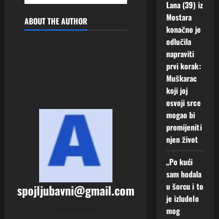
Lana (39) iz
Mostara
ABOUT THE AUTHOR
konačno je
odlučila
napraviti
prvi korak:
Muškarac
koji joj
osvoji srce
mogao bi
promijeniti
njen život
„Po kući
sam hodala
u šorcu i to
spojljubavni@gmail.com
je izludelo
Administrator
mog