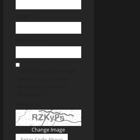
Email
*
Web stranica
Sačuvaj moje ime, email i
web stranicu u ovom
browseru za buduće
komentare.
Recaptcha
Change Image