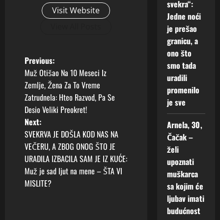
svekra“:
Visit Website
Jedne noći
View All Posts
je prešao
granicu, a
ono što
P
Previous:
smo tada
Muž Otišao Na 10 Meseci Iz
uradili
o
Zemlje, Žena Za To Vreme
promenilo
Zatrudnela: Hteo Razvod, Pa Se
s
je sve
Desio Veliki Preokret!
t
Next:
Arnela, 30,
SVEKRVA JE DOŠLA KOD NAS NA
Čačak –
n
VEČERU, A ZBOG ONOG ŠTO JE
želi
URADILA IZBACILA SAM JE IZ KUĆE:
upoznati
a
Muž je sad ljut na mene – ŠTA VI
muškarca
v
MISLITE?
sa kojim će
ljubav imati
i
budućnost