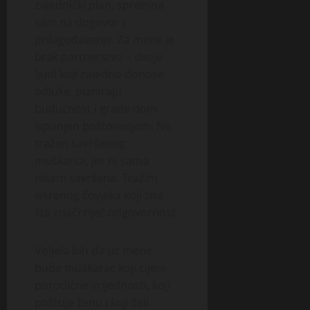
zajednički plan, spremna
sam na dogovor i
prilagođavanje. Za mene je
brak partnerstvo – dvoje
ljudi koji zajedno donose
odluke, planiraju
budućnost i grade dom
ispunjen poštovanjem. Ne
tražim savršenog
muškarca, jer ni sama
nisam savršena. Tražim
iskrenog čovjeka koji zna
šta znači riječ odgovornost.
Voljela bih da uz mene
bude muškarac koji cijeni
porodične vrijednosti, koji
poštuje ženu i koji želi