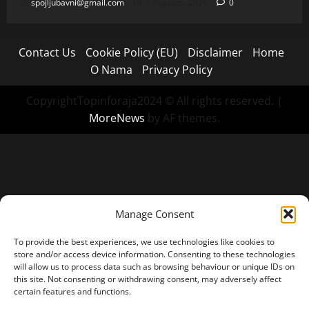
spojljubavni@gmail.com
7 Augusta, 2026
0
Contact Us
Cookie Policy (EU)
Disclaimer
Home
O Nama
Privacy Policy
CopyrightTopinforaja2024 © All rights reserved.
|
MoreNews
by AF themes.
Manage Consent
To provide the best experiences, we use technologies like cookies to
store and/or access device information. Consenting to these technologies
will allow us to process data such as browsing behaviour or unique IDs on
this site. Not consenting or withdrawing consent, may adversely affect
certain features and functions.