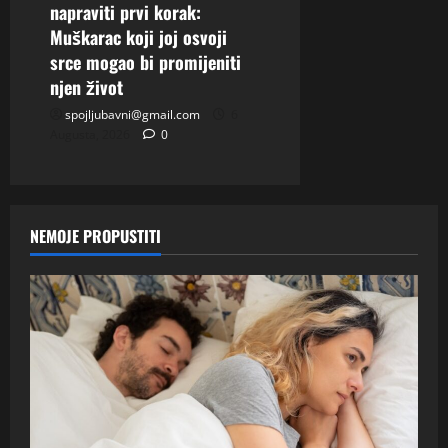
napraviti prvi korak:
Muškarac koji joj osvoji
srce mogao bi promijeniti
njen život
spojljubavni@gmail.com
6
Augusta, 2026
0
NEMOJE PROPUSTITI