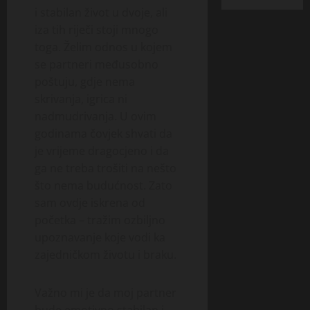
i stabilan život u dvoje, ali
iza tih riječi stoji mnogo
toga. Želim odnos u kojem
se partneri međusobno
poštuju, gdje nema
skrivanja, igrica ni
nadmudrivanja. U ovim
godinama čovjek shvati da
je vrijeme dragocjeno i da
ga ne treba trošiti na nešto
što nema budućnost. Zato
sam ovdje iskrena od
početka – tražim ozbiljno
upoznavanje koje vodi ka
zajedničkom životu i braku.
Važno mi je da moj partner