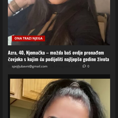
ONA TRAZI NJEGA
Azra, 40, Njemačka – možda baš ovdje pronađem
čovjeka s kojim ću podijeliti najljepše godine života
spojljubavni@gmail.com
8 Augusta, 2026
0