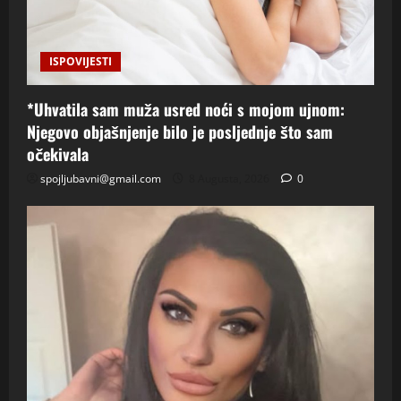
ISPOVIJESTI
*Uhvatila sam muža usred noći s mojom ujnom:
Njegovo objašnjenje bilo je posljednje što sam
očekivala
spojljubavni@gmail.com
8 Augusta, 2026
0