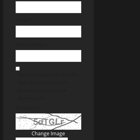
Email
*
Web stranica
Sačuvaj moje ime, email i
web stranicu u ovom
browseru za buduće
komentare.
Recaptcha
Change Image