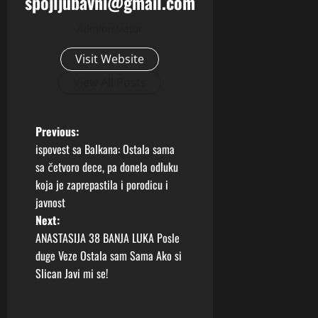
spojljubavni@gmail.com
Administrator
Visit Website
View All Posts
P
Previous:
ispovest sa Balkana: Ostala sama
o
sa četvoro dece, pa donela odluku
koja je zaprepastila i porodicu i
s
javnost
t
Next:
ANASTASIJA 38 BANJA LUKA Posle
n
duge Veze Ostala sam Sama Ako si
Slican Javi mi se!
a
v