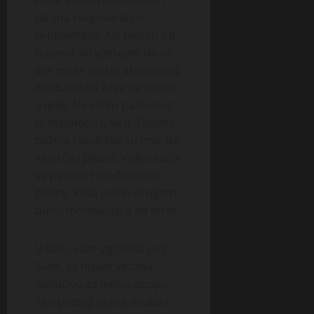
bude emotivno stabilan i
da zna razgovarati o
problemima. Ne bježim od
izazova, ali vjerujem da se
sve može riješiti ako postoji
međusobna želja da odnos
uspije. Ne volim pasivnost
ni hladnoću u vezi. Toplina,
pažnja i podrška su ono što
vezu čini jakom. Volim kada
se partneri međusobno
bodre, kada jedno drugom
budu motivacija, a ne teret.
U Italiji sam izgradila svoj
život, ali nisam vezana
isključivo za jednu opciju.
Ako postoji prava osoba i