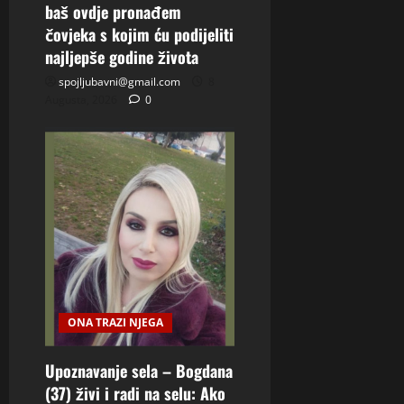
baš ovdje pronađem
čovjeka s kojim ću podijeliti
najljepše godine života
spojljubavni@gmail.com
8
Augusta, 2026
0
ONA TRAZI NJEGA
Upoznavanje sela – Bogdana
(37) živi i radi na selu: Ako