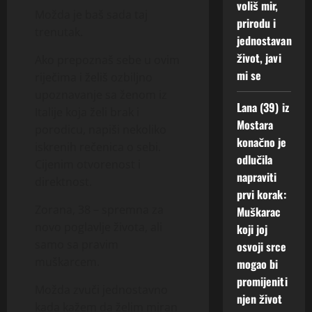
voliš mir,
Možda je baš sada taj
prirodu i
trenutak.
jednostavan
život, javi
Ako prepoznaš sebe u ovim
mi se
riječima i želiš ozbiljno
upoznavanje sa ženom iz
Lana (39) iz
Italije koja želi brak i
Mostara
porodicu, napiši nekoliko
konačno je
iskrenih rečenica o sebi.
odlučila
Cijenim otvorenost i
napraviti
direktnost.
prvi korak:
Zorana, 38 – spremna za
Muškarac
novo poglavlje života, ali
koji joj
samo sa pravim
osvoji srce
muškarcem.
mogao bi
promijeniti
Možda zvuči jednostavno
njen život
kada kažem da želim miran