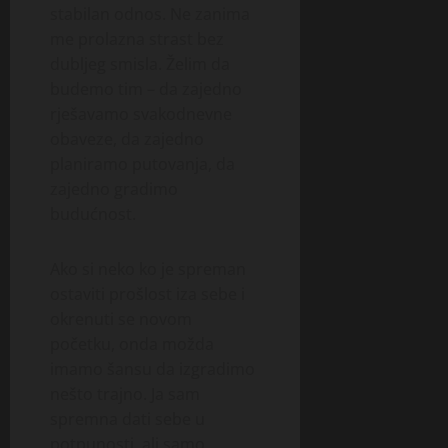
stabilan odnos. Ne zanima
me prolazna strast bez
dubljeg smisla. Želim da
budemo tim – da zajedno
rješavamo svakodnevne
obaveze, da zajedno
planiramo putovanja, da
zajedno gradimo
budućnost.
Ako si neko ko je spreman
ostaviti prošlost iza sebe i
okrenuti se novom
početku, onda možda
imamo šansu da izgradimo
nešto trajno. Ja sam
spremna dati sebe u
potpunosti, ali samo