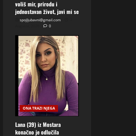
voliš mir, prirodu i
jednostavan život, javi mi se
spojljubavni@gmail.com
7
Augusta, 2026
0
ONA TRAZI NJEGA
Lana (39) iz Mostara
konačno je odlučila