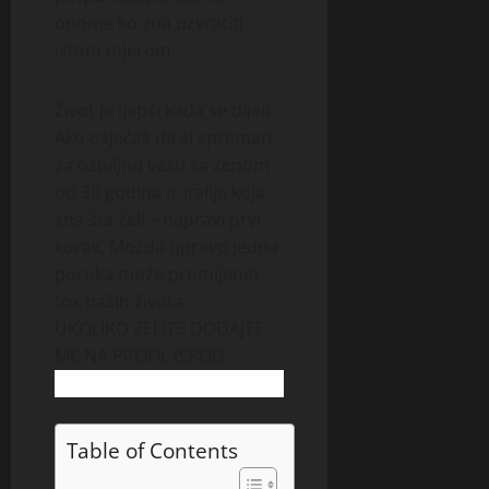
onome ko zna uzvratiti
istom mjerom.
Život je ljepši kada se dijeli.
Ako osjećaš da si spreman
za ozbiljnu vezu sa ženom
od 38 godina iz Italije koja
zna šta želi – napravi prvi
korak. Možda upravo jedna
poruka može promijeniti
tok naših života.
UKOLIKO ZELITE DODAJTE
ME NA PROFIL ISPOD
Table of Contents