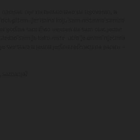
napisati nije mi nimalo lako da izgovorim, a
 dok pišem, jer istina koju sam nedavno saznao
set godina sam živio uvjeren da sam otac jedne
 Gledao sam je kako raste, učio je prvim riječima,
je sve stalo u jednu jedinu rečenicu na papiru –
g saznanja?