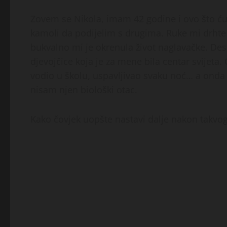
Zovem se Nikola, imam 42 godine i ovo što ću 
kamoli da podijelim s drugima. Ruke mi drhte
bukvalno mi je okrenula život naglavačke. De
djevojčice koja je za mene bila centar svijeta.
vodio u školu, uspavljivao svaku noć… a onda 
nisam njen biološki otac.
Kako čovjek uopšte nastavi dalje nakon takvo