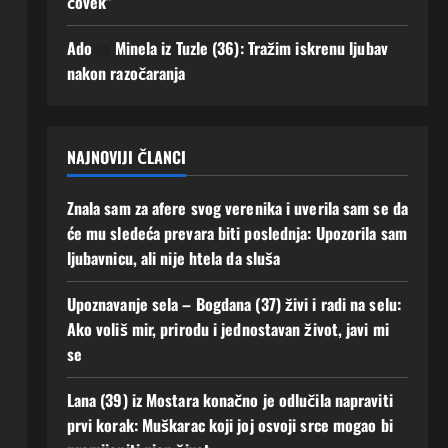
čovek”
se!
Augusta,
2026
3
Ado
na
Minela iz Tuzle (36): Tražim iskrenu ljubav
0
Augusta,
nakon razočaranja
2026
0
NAJNOVIJI ČLANCI
Znala sam za afere svog verenika i uverila sam se da
će mu sledeća prevara biti poslednja: Upozorila sam
ljubavnicu, ali nije htela da sluša
Upoznavanje sela – Bogdana (37) živi i radi na selu:
Ako voliš mir, prirodu i jednostavan život, javi mi
se
Lana (39) iz Mostara konačno je odlučila napraviti
prvi korak: Muškarac koji joj osvoji srce mogao bi