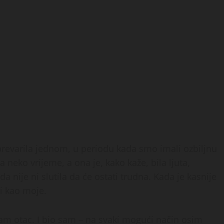
 prevarila jednom, u periodu kada smo imali ozbiljnu
 neko vrijeme, a ona je, kako kaže, bila ljuta,
a nije ni slutila da će ostati trudna. Kada je kasnije
vi kao moje.
sam otac. I bio sam – na svaki mogući način osim