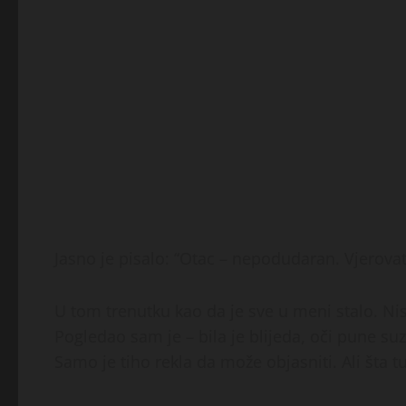
Jasno je pisalo: “Otac – nepodudaran. Vjerova
U tom trenutku kao da je sve u meni stalo. 
Pogledao sam je – bila je blijeda, oči pune su
Samo je tiho rekla da može objasniti. Ali šta t