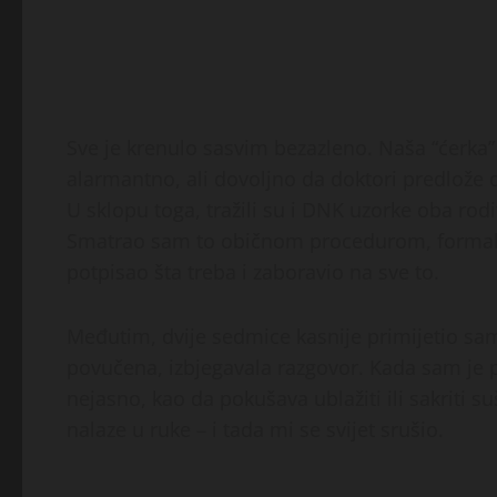
Sve je krenulo sasvim bezazleno. Naša “ćerka”
alarmantno, ali dovoljno da doktori predlože d
U sklopu toga, tražili su i DNK uzorke oba rod
Smatrao sam to običnom procedurom, formaln
potpisao šta treba i zaboravio na sve to.
Međutim, dvije sedmice kasnije primijetio sa
povučena, izbjegavala razgovor. Kada sam je pi
nejasno, kao da pokušava ublažiti ili sakriti
nalaze u ruke – i tada mi se svijet srušio.