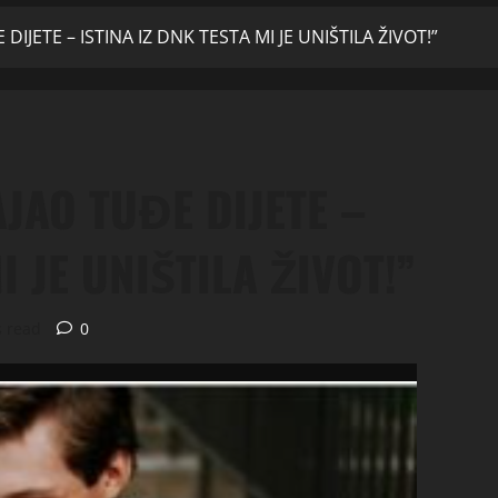
JETE – ISTINA IZ DNK TESTA MI JE UNIŠTILA ŽIVOT!”
JAO TUĐE DIJETE –
I JE UNIŠTILA ŽIVOT!”
s read
0