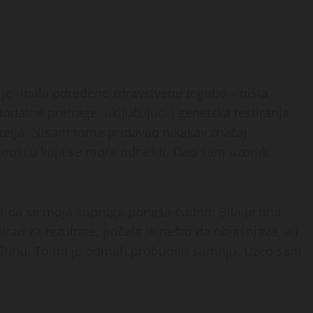
 je imala određene zdravstvene tegobe – ništa
odatne pretrage, uključujući i genetska testiranja.
itelja. Nisam tome pridavao nikakav značaj.
ošću koja se mora odraditi. Dao sam uzorak,
m da se moja supruga ponaša čudno. Bila je tiha,
tao za rezultate, počela je nešto da objašnjava, ali
 suštinu. To mi je odmah probudilo sumnju. Uzeo sam