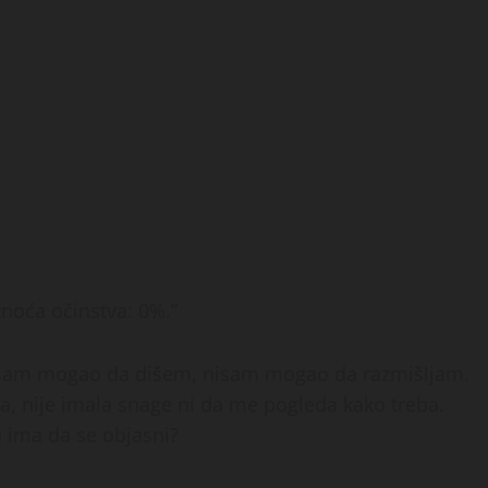
tnoća očinstva: 0%.”
Nisam mogao da dišem, nisam mogao da razmišljam.
za, nije imala snage ni da me pogleda kako treba.
u ima da se objasni?