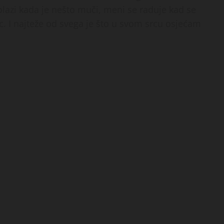
olazi kada je nešto muči, meni se raduje kad se
c. I najteže od svega je što u svom srcu osjećam