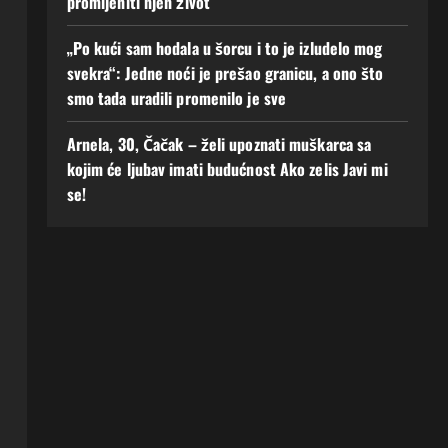
promijeniti njen život
„Po kući sam hodala u šorcu i to je izludelo mog
svekra“: Jedne noći je prešao granicu, a ono što
smo tada uradili promenilo je sve
Arnela, 30, Čačak – želi upoznati muškarca sa
kojim će ljubav imati budućnost Ako zelis Javi mi
se!