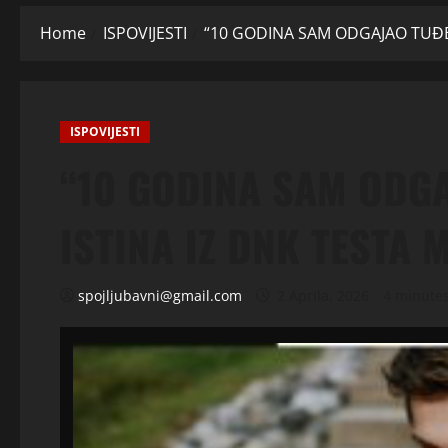
Home
ISPOVIJESTI
“10 GODINA SAM ODGAJAO TUĐE DI
ISPOVIJESTI
“10 GODINA SAM ODGA
ISTINA IZ DNK TESTA M
spojljubavni@gmail.com
2 Aprila, 2026
4 minute