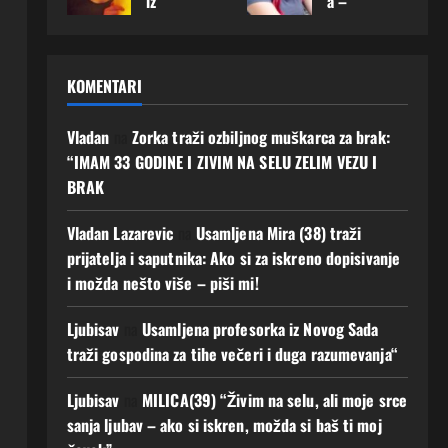
iz
a –
karca
karca
priro
Mušk
Offen
želi
sa
sa
du i
arac
bach
upoz
koji
koji
jedn
koji
a
nati
m će
m će
ostav
joj
KOMENTARI
otvor
muš
ljuba
gradi
an
osvoj
ila je
karca
v
ti
život
i
srce:
koji
imati
ljuba
Vladan
na
Zorka traži ozbiljnog muškarca za brak:
, javi
srce
„Mož
je
budu
v i
mi se
moga
“IMAM 33 GODINE I ZIVIM NA SELU ZELIM VEZU I
da
spre
ćnos
budu
o bi
BRAK
7
baš
man
t Ako
ćnos
prom
Augusta,
ovdje
za
zelis
t
ijenit
2026
Vladan Lazarevic
na
Usamljena Mira (38) traži
upoz
prav
Javi
i
0
4
prijatelja i saputnika: Ako si za iskreno dopisivanje
nam
u
mi
njen
Augusta,
i možda nešto više – piši mi!
muš
ljuba
se!
život
2026
karca
v
0
5
6
Ljubisav
na
Usamljena profesorka iz Novog Sada
koje
AKO
Augusta,
Augusta,
g
si
traži gospodina za tihe večeri i duga razumevanja“
2026
2026
dugo
spre
0
0
čeka
man i
Ljubisav
na
MILICA(39) “Živim na selu, ali moje srce
m“
ti
sanja ljubav – ako si iskren, možda si baš ti moj
Javi
4