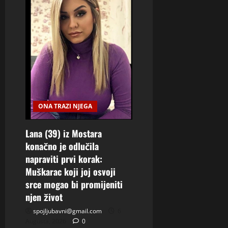
ONA TRAZI NJEGA
Lana (39) iz Mostara
konačno je odlučila
napraviti prvi korak:
Muškarac koji joj osvoji
srce mogao bi promijeniti
njen život
spojljubavni@gmail.com
6
Augusta, 2026
0