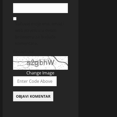
Sačuvaj moje ime, email i
web stranicu u ovom
browseru za buduće
komentare.
Recaptcha
Change Image