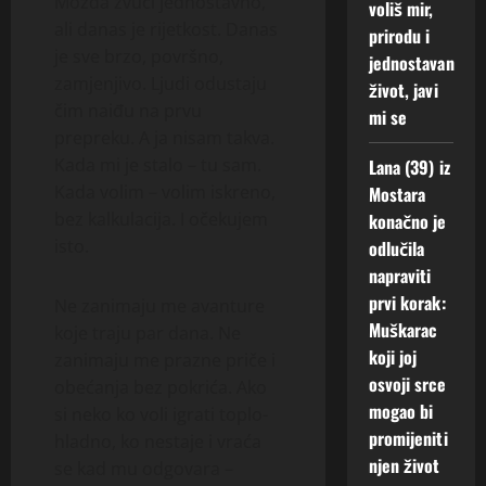
Možda zvuči jednostavno,
voliš mir,
ali danas je rijetkost. Danas
prirodu i
je sve brzo, površno,
jednostavan
zamjenjivo. Ljudi odustaju
život, javi
čim naiđu na prvu
mi se
prepreku. A ja nisam takva.
Kada mi je stalo – tu sam.
Lana (39) iz
Kada volim – volim iskreno,
Mostara
bez kalkulacija. I očekujem
konačno je
isto.
odlučila
napraviti
prvi korak:
Ne zanimaju me avanture
Muškarac
koje traju par dana. Ne
koji joj
zanimaju me prazne priče i
osvoji srce
obećanja bez pokrića. Ako
mogao bi
si neko ko voli igrati toplo-
promijeniti
hladno, ko nestaje i vraća
njen život
se kad mu odgovara –