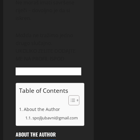
Ne moraš imati savršene
riječi – dovoljno je da si
iskren.
Možda ne tražimo jedno
drugo slučajno.
UKOLIKO ZELITE DODAJTE
ME NA PROFIL ISPOD
Table of Contents
About the Author
spojljubavni@gmail.com
ABOUT THE AUTHOR