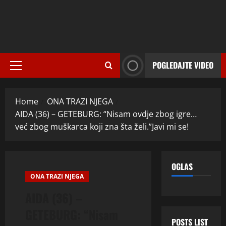
POGLEDAJTE VIDEO
Primary
Menu
Home
ONA TRAZI NJEGA
AIDA (36) – GETEBURG: “Nisam ovdje zbog igre…
već zbog muškarca koji zna šta želi.”Javi mi se!
OGLAS
ONA TRAZI NJEGA
AIDA (36) –
GETEBURG: “Nisam
POSTS LIST