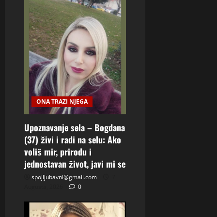
ONA TRAZI NJEGA
Upoznavanje sela – Bogdana
(37) živi i radi na selu: Ako
voliš mir, prirodu i
jednostavan život, javi mi se
spojljubavni@gmail.com
7
Augusta, 2026
0