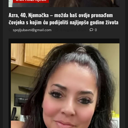
Azra, 40, Njemačka – možda baš ovdje pronađem
čovjeka s kojim ću podijeliti najljepše godine života
spojljubavni@gmail.com
8 Augusta, 2026
0