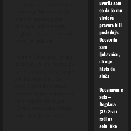
uverila sam
ne zamjena za nešto što mi
se da će mu
nedostaje. Muškarca koji
sledeća
ima svoj pravac, svoje
prevara biti
ciljeve, ali koji zna stati,
poslednja:
pogledati ženu pored sebe
Upozorila
i reći: “Vrijediš mi.”
sam
ljubavnicu,
Volim muškarce koji imaju
ali nije
karakter. Koji ne moraju da
htela da
se dokazuju riječima, nego
sluša
djelima. Koji znaju da
pošalju poruku u pravo
Upoznavanje
vrijeme, da pitaju kako sam,
sela –
da primijete sitnice. Jer
Bogdana
upravo te sitnice otkrivaju
(37) živi i
koliko je nekome stalo.
radi na
selu: Ako