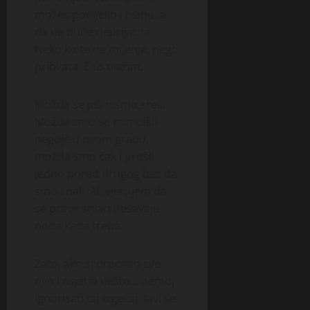
možeš podijeliti i tišinu, a
da ne bude neprijatna.
Neko ko te ne mijenja, nego
prihvata. E to tražim.
Možda se još nismo sreli.
Možda smo se mimoišli
negdje u ovom gradu,
možda smo čak i prošli
jedno pored drugog bez da
smo znali. Ali vjerujem da
se prave stvari dešavaju
onda kada treba.
Zato, ako si pročitao sve
ovo i osjetio nešto… nemoj
ignorisati taj osjećaj. Javi se.