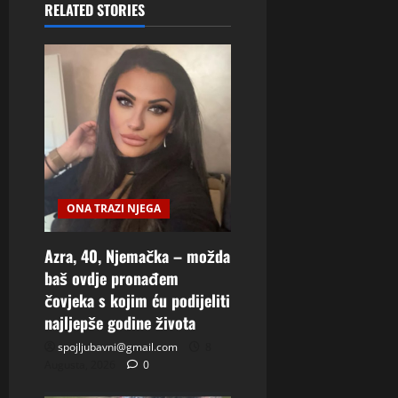
RELATED STORIES
ONA TRAZI NJEGA
Azra, 40, Njemačka – možda
baš ovdje pronađem
čovjeka s kojim ću podijeliti
najljepše godine života
spojljubavni@gmail.com
8
Augusta, 2026
0