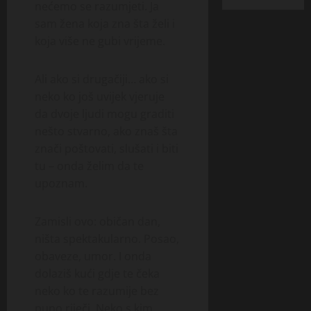
nećemo se razumjeti. Ja
sam žena koja zna šta želi i
koja više ne gubi vrijeme.
Ali ako si drugačiji… ako si
neko ko još uvijek vjeruje
da dvoje ljudi mogu graditi
nešto stvarno, ako znaš šta
znači poštovati, slušati i biti
tu – onda želim da te
upoznam.
Zamisli ovo: običan dan,
ništa spektakularno. Posao,
obaveze, umor. I onda
dolaziš kući gdje te čeka
neko ko te razumije bez
puno riječi. Neko s kim