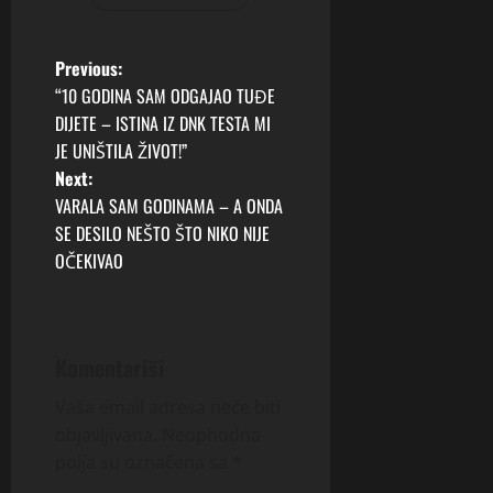
P
Previous:
“10 GODINA SAM ODGAJAO TUĐE
o
DIJETE – ISTINA IZ DNK TESTA MI
JE UNIŠTILA ŽIVOT!”
s
Next:
t
VARALA SAM GODINAMA – A ONDA
SE DESILO NEŠTO ŠTO NIKO NIJE
n
OČEKIVAO
a
v
Komentariši
i
Vaša email adresa neće biti
g
objavljivana.
Neophodna
polja su označena sa
*
a