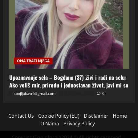
ONA TRAZI NJEGA
Upoznavanje sela – Bogdana (37) živi i radi na selu:
Ako voliš mir, prirodu i jednostavan život, javi mi se
spojljubavni@gmail.com
7 Augusta, 2026
0
Contact Us
Cookie Policy (EU)
Disclaimer
Home
O Nama
Privacy Policy
CopyrightTopinforaja2024 © All rights reserved.
|