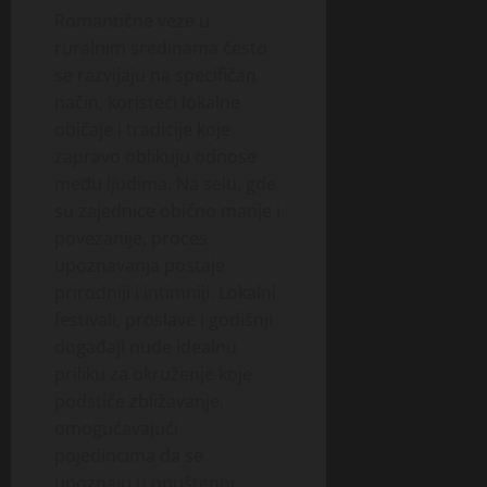
Romantične veze u
ruralnim sredinama često
se razvijaju na specifičan
način, koristeći lokalne
običaje i tradicije koje
zapravo oblikuju odnose
među ljudima. Na selu, gde
su zajednice obično manje i
povezanije, proces
upoznavanja postaje
prirodniji i intimniji. Lokalni
festivali, proslave i godišnji
događaji nude idealnu
priliku za okruženje koje
podstiče zbližavanje,
omogućavajući
pojedincima da se
upoznaju u opuštenoj