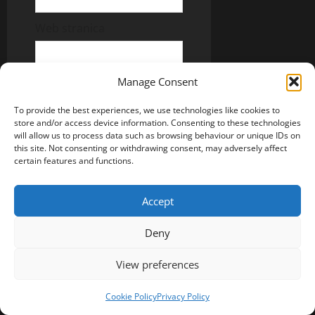
Web stranica
Manage Consent
Sačuvaj moje ime, email i
To provide the best experiences, we use technologies like cookies to
web stranicu u ovom
store and/or access device information. Consenting to these technologies
browseru za buduće
will allow us to process data such as browsing behaviour or unique IDs on
komentare.
this site. Not consenting or withdrawing consent, may adversely affect
certain features and functions.
Recaptcha
Accept
Change Image
Deny
View preferences
Cookie Policy
Privacy Policy