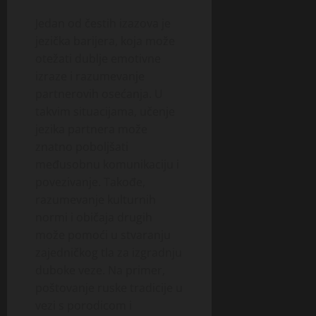
Jedan od čestih izazova je
jezička barijera, koja može
otežati dublje emotivne
izraze i razumevanje
partnerovih osećanja. U
takvim situacijama, učenje
jezika partnera može
znatno poboljšati
međusobnu komunikaciju i
povezivanje. Takođe,
razumevanje kulturnih
normi i običaja drugih
može pomoći u stvaranju
zajedničkog tla za izgradnju
duboke veze. Na primer,
poštovanje ruske tradicije u
vezi s porodicom i