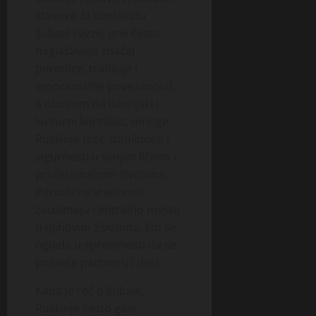
stavove. U kontekstu
ljubavi i veze, one često
naglašavaju značaj
porodice, tradicije i
emocionalne povezanosti.
S obzirom na istorijski i
kulturni kontekst, mnoge
Ruskinje teže stabilnosti i
sigurnosti u svojim ličnim i
profesionalnim životima.
Porodične vrednosti
zauzimaju centralno mesto
u njihovim životima, što se
ogleda u spremnosti da se
posvete partneru i deci.
Kada je reč o ljubavi,
Ruskinje često gaje