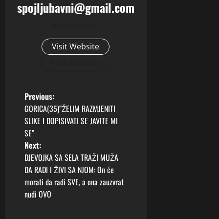
spojljubavni@gmail.com
Administrator
Visit Website
View All Posts
P
Previous:
GORICA(35)”ŽELIM RAZMJENITI
o
SLIKE I DOPISIVATI SE JAVITE MI
SE”
s
Next:
t
DJEVOJKA SA SELA TRAŽI MUŽA
DA RADI I ŽIVI SA NJOM: On će
n
morati da radi SVE, a ona zauzvrat
nudi OVO
a