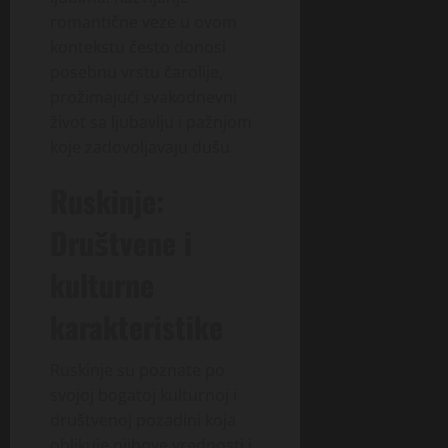
romantične veze u ovom
kontekstu često donosi
posebnu vrstu čarolije,
prožimajući svakodnevni
život sa ljubavlju i pažnjom
koje zadovoljavaju dušu.
Ruskinje:
Društvene i
kulturne
karakteristike
Ruskinje su poznate po
svojoj bogatoj kulturnoj i
društvenoj pozadini koja
oblikuje njihove vrednosti i