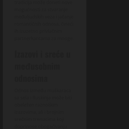
tradicija može doneti nove
mogućnosti za stvaranje
međuljudskih veza i jačanje
romantičnih odnosa, čineći
ih izuzetno privlačnim
partnerkantama za mnoge.
Izazovi i sreće u
međusobnim
odnosima
Odnos između muškaraca
sa sela i Ruskinja može biti
obeležen raznolikim
izazovima, ali i brojnim
srećnim trenucima koji
doprinose obogaćivanju