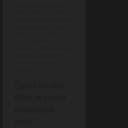
okruženjima naglašava
važnost komšijskih odnosa
i solidarnosti, što dodatno
obogaćuje svakodnevicu.
Ljubav na selu, stoga, nije
samo romantična, već
uključuje i duboke veze koje
prožimaju život svake
osobe unutar ove
zajednice.
Ljubav na selu:
Kako se razvija
romantična
veza?