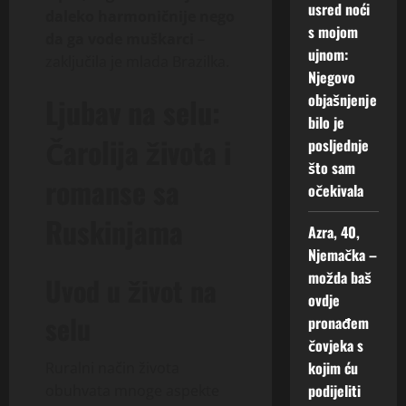
usred noći
daleko harmoničnije nego
s mojom
da ga vode muškarci
–
ujnom:
zaključila je mlada Brazilka.
Njegovo
objašnjenje
Ljubav na selu:
bilo je
Čarolija života i
posljednje
što sam
romanse sa
očekivala
Ruskinjama
Azra, 40,
Njemačka –
možda baš
Uvod u život na
ovdje
selu
pronađem
čovjeka s
kojim ću
Ruralni način života
podijeliti
obuhvata mnoge aspekte