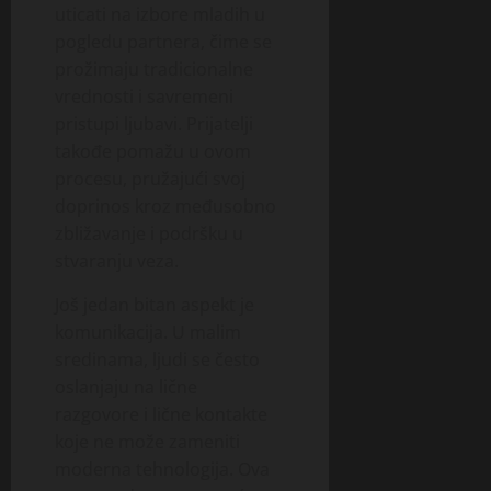
uticati na izbore mladih u
pogledu partnera, čime se
prožimaju tradicionalne
vrednosti i savremeni
pristupi ljubavi. Prijatelji
takođe pomažu u ovom
procesu, pružajući svoj
doprinos kroz međusobno
zbližavanje i podršku u
stvaranju veza.
Još jedan bitan aspekt je
komunikacija. U malim
sredinama, ljudi se često
oslanjaju na lične
razgovore i lične kontakte
koje ne može zameniti
moderna tehnologija. Ova