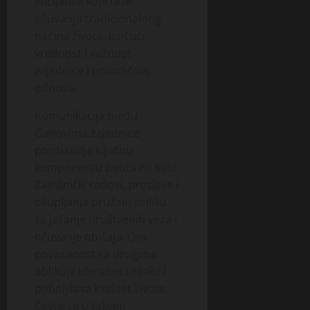
inicijative koje teže
očuvanju tradicionalnog
načina života, ističući
vrednost i važnost
zajednice i porodičnih
odnosa.
Komunikacija među
članovima zajednice
predstavlja ključnu
komponentu života na selu.
Zajednički radovi, proslave i
okupljanja pružaju priliku
za jačanje društvenih veza i
očuvanje običaja. Ova
povezanost sa drugima
oblikuje identitet seljaka i
poboljšava kvalitet života.
Često se u takvim