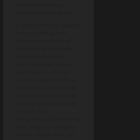
međuljudske odnose i
način izražavanja ljubavi.
U Srbiji, percepcija Ruskinja
često se oblikuje kroz
prizmu romantičnih, ali i
praktičnih karakteristika.
One se u velikoj meri
doživljavaju kao nežne i
privlačne žene, ali i kao
snažne pojedinke koje su
sposobne da se prilagode
novim sredinama. Kultura
srpskog društva se mesta
na duže staze,
omogućavajući Ruskinjama
da se integrišu i obogate
lokalne običaje. Ovaj spoj