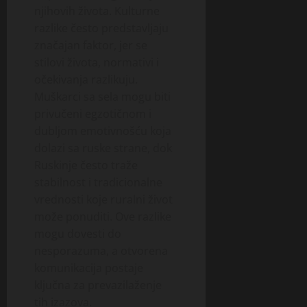
njihovih života. Kulturne
razlike često predstavljaju
značajan faktor, jer se
stilovi života, normativi i
očekivanja razlikuju.
Muškarci sa sela mogu biti
privučeni egzotičnom i
dubljom emotivnošću koja
dolazi sa ruske strane, dok
Ruskinje često traže
stabilnost i tradicionalne
vrednosti koje ruralni život
može ponuditi. Ove razlike
mogu dovesti do
nesporazuma, a otvorena
komunikacija postaje
ključna za prevazilaženje
tih izazova.