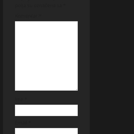
polja su označena sa
*
Komentar
*
Ime
*
Email
*