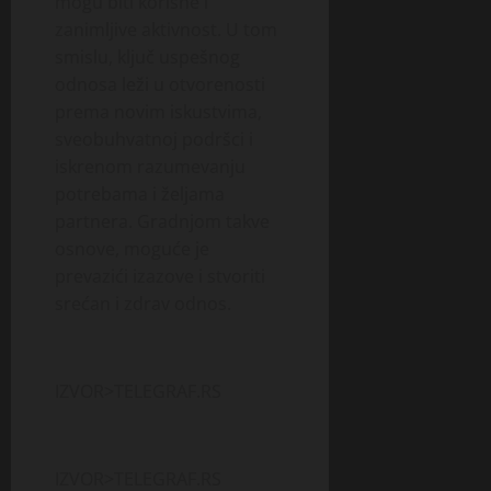
mogu biti korisne i
zanimljive aktivnost. U tom
smislu, ključ uspešnog
odnosa leži u otvorenosti
prema novim iskustvima,
sveobuhvatnoj podršci i
iskrenom razumevanju
potrebama i željama
partnera. Gradnjom takve
osnove, moguće je
prevazići izazove i stvoriti
srećan i zdrav odnos.
IZVOR>TELEGRAF.RS
IZVOR>TELEGRAF.RS