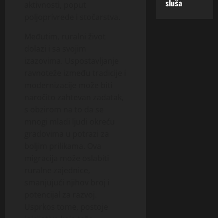
sluša
aktivnosti, poput
poljoprivrede i stočarstva.
Međutim, ruralni život
dolazi i sa svojim
izazovima. Uspostavljanje
ravnoteže između tradicije i
modernizacije može biti
naročito zahtevan zadatak,
s obzirom na to da se
mnogi mladi ljudi okreću
gradovima u potrazi za
boljim prilikama. Ova
migracija može oslabiti
ruralne zajednice,
smanjujući njihov broj i
potencijal za razvoj.
Usprkos tome, postoje