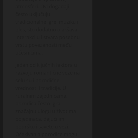
atmosferi. Ovi događaji
često uključuju
tradicionalne igre, muziku i
ples, što dodatno olakšava
interakciju i stvara posebnu
vrstu povezanosti među
učesnicima.
Jedan od ključnih faktora u
razvoju romantične veze na
selu su i porodične
vrednosti i tradicije. U
ruralnim zajednicama,
porodica često igra
značajnu ulogu u životima
pojedinaca, dajući im
podršku i savete u vezi.
Očekivanja porodice mogu