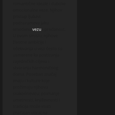
romantične ideale i duboke
emocionalne veze. Njihov
pristup ljubavi
podrazumeva jaku
emotivnu
vezu
i predanost.
U ovom smislu, njihove
životne ambicije i
očekivanja u vezi često su
usmerene ka postizanju
zajedničkih ciljeva i
stvaranju harmoničnog
doma. Poseban značaj
imaju i kulture koje
prožimaju njihovu
svakodnevicu; poimanje
umetnosti, književnosti i
tradicija može imati
značajan uticaj na