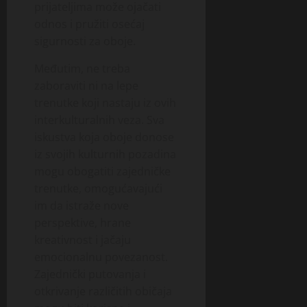
prijateljima može ojačati
odnos i pružiti osećaj
sigurnosti za oboje.
Međutim, ne treba
zaboraviti ni na lepe
trenutke koji nastaju iz ovih
interkulturalnih veza. Sva
iskustva koja oboje donose
iz svojih kulturnih pozadina
mogu obogatiti zajedničke
trenutke, omogućavajući
im da istraže nove
perspektive, hrane
kreativnost i jačaju
emocionalnu povezanost.
Zajednički putovanja i
otkrivanje različitih običaja