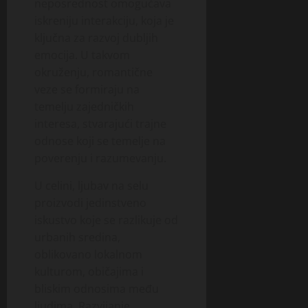
neposrednost omogućava
iskreniju interakciju, koja je
ključna za razvoj dubljih
emocija. U takvom
okruženju, romantične
veze se formiraju na
temelju zajedničkih
interesa, stvarajući trajne
odnose koji se temelje na
poverenju i razumevanju.
U celini, ljubav na selu
proizvodi jedinstveno
iskustvo koje se razlikuje od
urbanih sredina,
oblikovano lokalnom
kulturom, običajima i
bliskim odnosima među
ljudima. Razvijanje