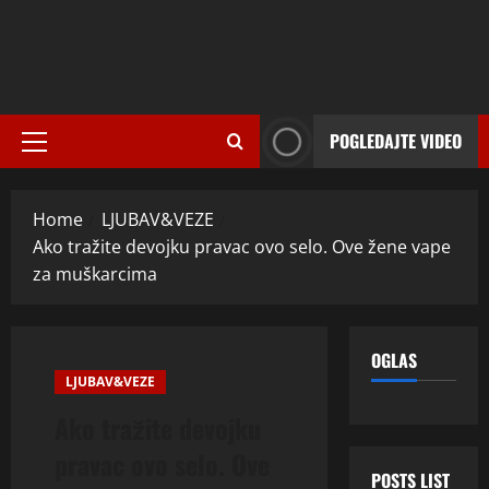
POGLEDAJTE VIDEO
Primary
Menu
Home
LJUBAV&VEZE
Ako tražite devojku pravac ovo selo. Ove žene vape
za muškarcima
OGLAS
LJUBAV&VEZE
Ako tražite devojku
pravac ovo selo. Ove
POSTS LIST