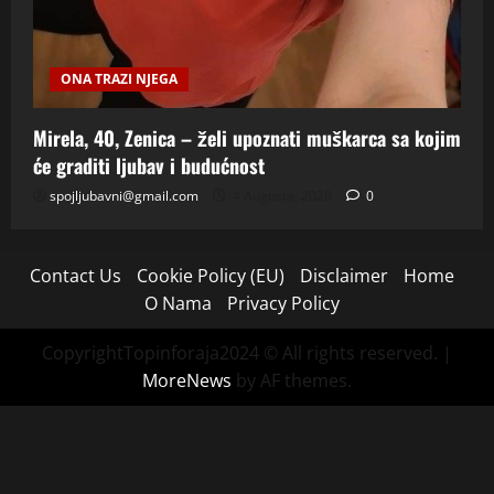
ONA TRAZI NJEGA
Mirela, 40, Zenica – želi upoznati muškarca sa kojim
će graditi ljubav i budućnost
spojljubavni@gmail.com
4 Augusta, 2026
0
Contact Us
Cookie Policy (EU)
Disclaimer
Home
O Nama
Privacy Policy
CopyrightTopinforaja2024 © All rights reserved.
|
MoreNews
by AF themes.