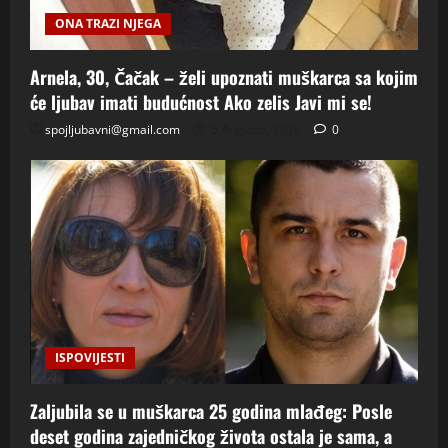
ONA TRAZI NJEGA
Arnela, 30, Čačak – želi upoznati muškarca sa kojim
će ljubav imati budućnost Ako zelis Javi mi se!
spojljubavni@gmail.com
5 Augusta, 2026
0
ISPOVIJESTI
Zaljubila se u muškarca 25 godina mlađeg: Posle
deset godina zajedničkog života ostala je sama, a