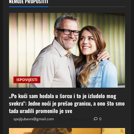
NEMOJE PROPUSTITI
ISPOVIJESTI
„Po kući sam hodala u šorcu i to je izludelo mog
svekra“: Jedne noći je prešao granicu, a ono što smo
tada uradili promenilo je sve
spojljubavni@gmail.com
5 Augusta, 2026
0