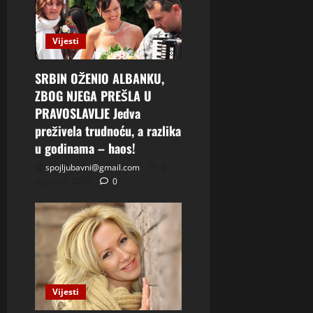
Vijesti
SRBIN OŽENIO ALBANKU,
ZBOG NJEGA PREŠLA U
PRAVOSLAVLJE Jedva
preživela trudnoću, a razlika
u godinama – haos!
spojljubavni@gmail.com
4
Augusta, 2025
0
Vijesti