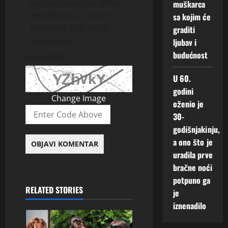
Sačuvaj moje ime, email i
muškarca
web stranicu u ovom
sa kojim će
browseru za buduće
graditi
komentare.
ljubav i
budućnost
Recaptcha
U 60.
godini
Change Image
oženio je
30-
godišnjakinju,
a ono što je
uradila prve
bračne noći
potpuno ga
RELATED STORIES
je
iznenadilo