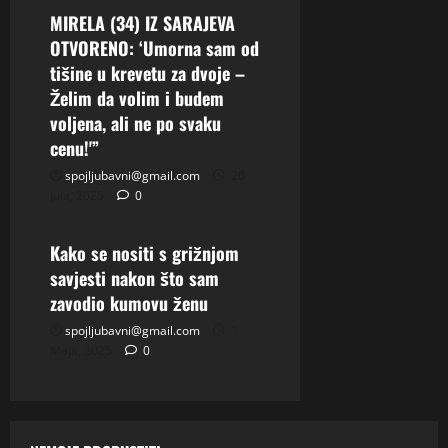
MIRELA (34) IZ SARAJEVA
OTVORENO: ‘Umorna sam od
tišine u krevetu za dvoje –
Želim da volim i budem
voljena, ali ne po svaku
cenu!'”
spojljubavni@gmail.com
20
Jula, 2025
0
Vijesti
Kako se nositi s grižnjom
savjesti nakon što sam
zavodio kumovu ženu
spojljubavni@gmail.com
1
Maja, 2025
0