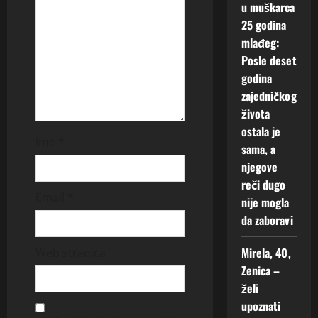
u muškarca
o
25 godina
mlađeg:
n
Posle deset
godina
zajedničkog
života
ostala je
Ime
*
sama, a
njegove
reči dugo
Email
*
nije mogla
da zaboravi
Mirela, 40,
Web stranica
Zenica –
želi
upoznati