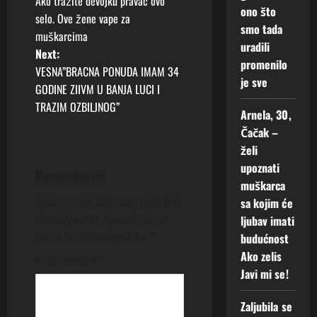
Ako tražite devojku pravac ovo
i
o
ono što
selo. Ove žene vape za
m
smo tada
i
muškarcima
s
uradili
s
Next:
promenilo
e
t
VESNA”BRACNA PONUDA IMAM 34
je sve
!
GODINE ZIIVM U BANJA LUCI I
n
TRAZIM OZBILJNOG”
Arnela, 30,
2
a
Augusta,
Čačak –
2026
želi
v
upoznati
0
Komentariši
muškarca
i
Vaša email adresa neće biti
sa kojim će
g
objavljivana.
Neophodna
ljubav imati
polja su označena sa
*
budućnost
a
Ako zelis
Komentar
*
Javi mi se!
t
Zaljubila se
i