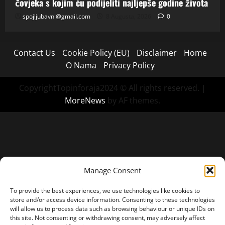
čovjeka s kojim ću podijeliti najljepše godine života
spojljubavni@gmail.com
8 Augusta, 2026
0
Contact Us
Cookie Policy (EU)
Disclaimer
Home
O Nama
Privacy Policy
CopyrightTopinforaja2024 © All rights reserved.
|
MoreNews
by AF themes.
Manage Consent
To provide the best experiences, we use technologies like cookies to
store and/or access device information. Consenting to these technologies
will allow us to process data such as browsing behaviour or unique IDs on
this site. Not consenting or withdrawing consent, may adversely affect