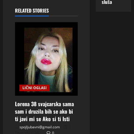
sluša
v
RELATED STORIES
i
g
a
t
i
o
LIČNI OGLASI
n
Lorena 38 svajcarska sama
sam i druzila bih se ako bi
ti javi mi se Ako si ti Isti
spojljubavni@gmail.com
9
Decembra, 2025
0