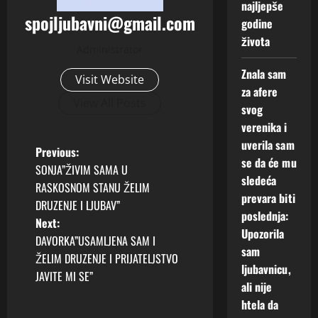
najljepše
spojljubavni@gmail.com
godine
života
Administrator
Znala sam
Visit Website
za afere
View All Posts
svog
verenika i
uverila sam
P
Previous:
se da će mu
SONJA”ŽIVIM SAMA U
o
sledeća
RASKOSNOM STANU ŽELIM
prevara biti
DRUZENJE I LJUBAV”
s
poslednja:
Next:
Upozorila
t
DAVORKA”USAMLJENA SAM I
sam
ŽELIM DRUZENJE I PRIJATELJSTVO
ljubavnicu,
n
JAVITE MI SE”
ali nije
a
htela da