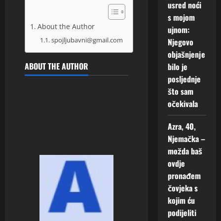
usred noći
s mojom
About the Author
ujnom:
spojljubavni@gmail.com
Njegovo
objašnjenje
ABOUT THE AUTHOR
bilo je
posljednje
što sam
očekivala
Azra, 40,
Njemačka –
možda baš
ovdje
pronađem
čovjeka s
kojim ću
podijeliti