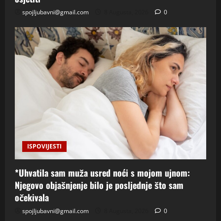
spojljubavni@gmail.com
8 Augusta, 2026
0
ISPOVIJESTI
*Uhvatila sam muža usred noći s mojom ujnom:
Njegovo objašnjenje bilo je posljednje što sam
očekivala
spojljubavni@gmail.com
8 Augusta, 2026
0