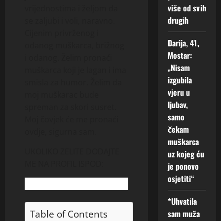
v
više od svih
vrijednostima i željom da
o
drugih
se zaljubi i voli, naravno.
t
Cijenim privrženog i
Darija, 41,
odanog muškarca, brižnog
6
Mostar:
i odanog. Želim pronaći
Augusta,
„Nisam
2026
muškarca koji je lagan i ima
izgubila
smisla za humor. Želim da
0
vjeru u
moj muškarac bude
ljubav,
spreman za skori susret.
samo
Moj čovjek će me pronaći
čekam
ovdje, sigurna sam.
muškarca
UKOLIKO ZELITE DODAJTE
uz kojeg ću
ME NA PROFIL ISPOD:
je ponovo
osjetiti“
*Uhvatila
Table of Contents
sam muža