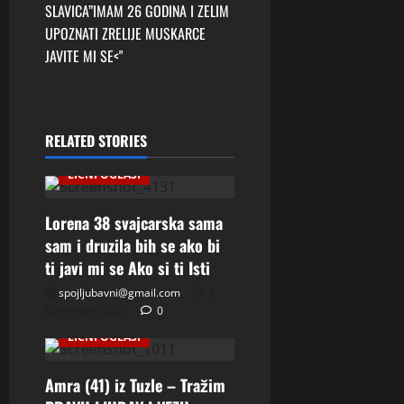
t
SLAVICA”IMAM 26 GODINA I ZELIM
UPOZNATI ZRELIJE MUSKARCE
n
JAVITE MI SE<"
a
v
RELATED STORIES
i
LIČNI OGLASI
g
Lorena 38 svajcarska sama
a
sam i druzila bih se ako bi
ti javi mi se Ako si ti Isti
t
spojljubavni@gmail.com
9
i
Decembra, 2025
0
LIČNI OGLASI
o
Amra (41) iz Tuzle – Tražim
n