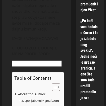
promijeniti
način, dijeliti moje nade i
2
njen život
snove.Ukoliko smatrate da
Augusta,
2026
ste pravi covjek za mene
„Po kući
javite mi se i dodajte me za
0
sam hodala
daljnu komunikaciju
u šorcu i to
je izludelo
IZVOR:SAZNAJEMOAZAVAS
mog
UKOLIKO ZELITE DODAJTE
svekra“:
ME NA PROFIL ISPOD:
Jedne noći
je prešao
granicu, a
ono što
Table of Contents
smo tada
uradili
promenilo
About the Author
je sve
spojljubavni@gmail.com