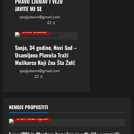
PRAVU LJUBAV I VEZU
JAVITE MI SE
spojljubavni@gmail.com
2
Septembra, 2025
0
LIČNI OGLASI
Sanja, 34 godine, Novi Sad –
Usamljena Plavuša Traži
Muškarca Koji Zna Šta Želi!
spojljubavni@gmail.com
14
Jula, 2025
0
NEMOJE PROPUSTITI
ONA TRAZI NJEGA