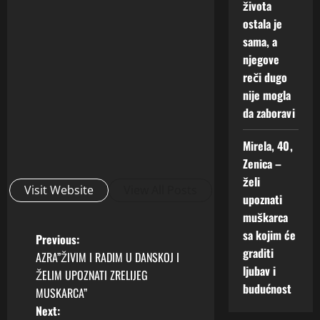
života
ostala je
sama, a
njegove
reči dugo
nije mogla
da zaboravi
Mirela, 40,
Zenica –
želi
Visit Website
View All Posts
upoznati
muškarca
sa kojim će
P
Previous:
graditi
AZRA”ŽIVIM I RADIM U DANSKOJ I
o
ljubav i
ŽELIM UPOZNATI ZRELIJEG
budućnost
MUSKARCA”
s
Next: