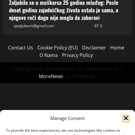
Zaljubila se u muškarca 25 godina mlađeg: Posle
deset godina zajedničkog života ostala je sama, a
njegove reči dugo nije mogla da zaboravi
spojljubavni@gmail.com
4 Augusta, 2026
0
Contact Us
Cookie Policy (EU)
Disclaimer
Home
O Nama
Privacy Policy
CopyrightTopinforaja2024 © All rights reserved.
|
MoreNews
by AF themes.
Manage Consent
To provide the best experiences, we use technologies like cookies to