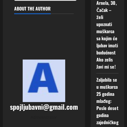
Arnela, 30,
ABOUT THE AUTHOR
Čačak –
želi
upoznati
muškarca
sa kojim će
ljubav imati
budućnost
Ako zelis
Javi mi se!
Zaljubila se
u muškarca
25 godina
mlađeg:
spojljubavni@gmail.com
Posle deset
godina
Administrator
zajedničkog