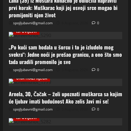
Lana (39) iz Mostara konačno je odlučila napraviti
prvi korak: Muškarac koji joj osvoji srce mogao bi
promijeniti njen život
spojljubavni@gmail.com
6 Augusta, 2026
0
ISPOVIJESTI
„Po kući sam hodala u šorcu i to je izludelo mog
svekra“: Jedne noći je prešao granicu, a ono što smo
tada uradili promenilo je sve
spojljubavni@gmail.com
5 Augusta, 2026
0
ONA TRAZI NJEGA
Arnela, 30, Čačak – želi upoznati muškarca sa kojim
će ljubav imati budućnost Ako zelis Javi mi se!
spojljubavni@gmail.com
5 Augusta, 2026
0
ISPOVIJESTI