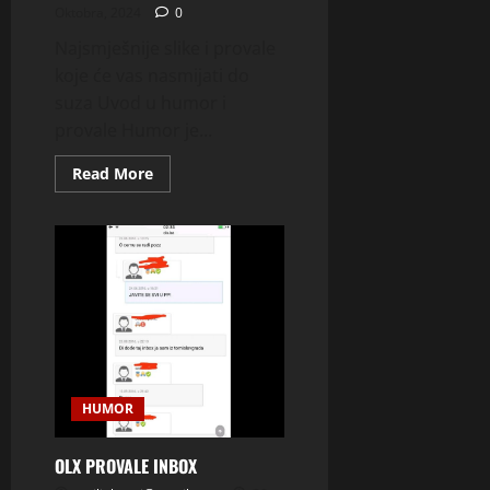
Oktobra, 2024
0
Najsmješnije slike i provale
koje će vas nasmijati do
suza Uvod u humor i
provale Humor je...
Read
Read More
more
about
OLX
PROVALE
NADJI
CURU
HUMOR
OLX PROVALE INBOX