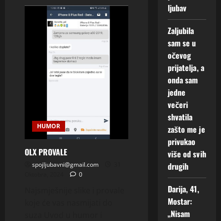
ljubav
n
ž
Zaljubila
i
sam se u
v
o
očevog
t
prijatelja, a
onda sam
6
jedne
Augusta,
večeri
2026
shvatila
0
HUMOR
zašto me je
privukao
OLX PROVALE
više od svih
spojljubavni@gmail.com
31
drugih
Oktobra, 2024
0
Darija, 41,
Najsmješnije slike i provale
Mostar:
koje će vas nasmijati do
„Nisam
suza Uvod u humor i