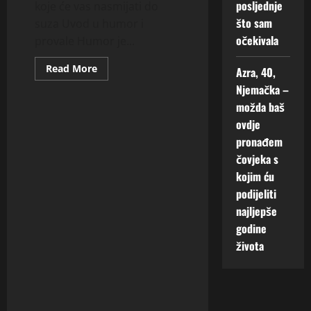
posljednje
koje će vas nasmijati do
što sam
suza Uvod u humor i
očekivala
provale Humor je...
Read
Read More
Azra, 40,
more
about
Njemačka –
OLX
možda baš
PROVALE
ovdje
pronađem
čovjeka s
kojim ću
podijeliti
najljepše
godine
života