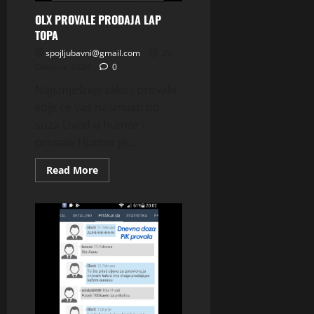
OLX PROVALE PRODAJA LAP
TOPA
spojljubavni@gmail.com
29
Oktobra, 2024
0
Najsmješnije slike i provale
koje će vas nasmijati do
suza Uvod u humor i
provale Humor je...
Read
Read More
more
about
OLX
PROVALE
PRODAJA
LAP
TOPA