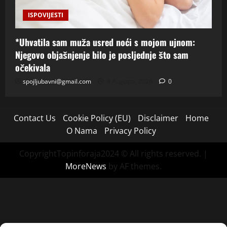
ISPOVIJESTI
*Uhvatila sam muža usred noći s mojom ujnom:
Njegovo objašnjenje bilo je posljednje što sam
očekivala
spojljubavni@gmail.com
8 Augusta, 2026
0
Contact Us
Cookie Policy (EU)
Disclaimer
Home
O Nama
Privacy Policy
CopyrightTopinforaja2024 © All rights reserved.
|
MoreNews
by AF themes.