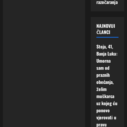
s
PROVALE
razočaranja
m
m
J
o
i
a
g
s
v
a
e
NAJNOVIJI
i
o
ČLANCI
m
b
7
i
i
Augusta,
s
p
Stoja, 41,
2026
e
r
Banja Luka:
0
!
o
Umorna
m
sam od
i
5
praznih
j
Augusta,
obećanja,
2026
e
želim
n
0
i
muškarca
t
uz kojeg ću
i
ponovo
n
vjerovati u
j
pravu
e