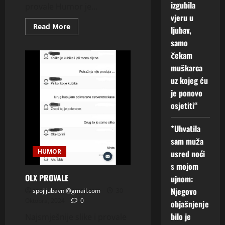
izgubila
provale Humor je...
vjeru u
Read
Read More
ljubav,
more
about
samo
OLX
PROVALE
čekam
muškarca
uz kojeg ću
je ponovo
osjetiti“
*Uhvatila
sam muža
HUMOR
usred noći
s mojom
OLX PROVALE
ujnom:
Njegovo
spojljubavni@gmail.com
30
Oktobra, 2024
0
objašnjenje
bilo je
Najsmješnije slike i provale