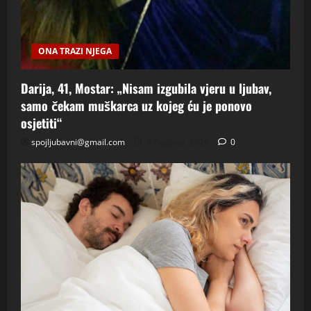
ONA TRAZI NJEGA
Darija, 41, Mostar: „Nisam izgubila vjeru u ljubav,
samo čekam muškarca uz kojeg ću je ponovo
osjetiti“
spojljubavni@gmail.com
8 Augusta, 2026
0