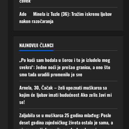
čovek”
uz
mi
men
se!
Ado
na
Minela iz Tuzle (36): Tražim iskrenu ljubav
e“
2
nakon razočaranja
Augusta,
2
2026
Augusta,
0
2026
0
NAJNOVIJI ČLANCI
„Po kući sam hodala u šorcu i to je izludelo mog
svekra“: Jedne noći je prešao granicu, a ono što
smo tada uradili promenilo je sve
Arnela, 30, Čačak – želi upoznati muškarca sa
kojim će ljubav imati budućnost Ako zelis Javi mi
se!
Zaljubila se u muškarca 25 godina mlađeg: Posle
deset godina zajedničkog života ostala je sama, a