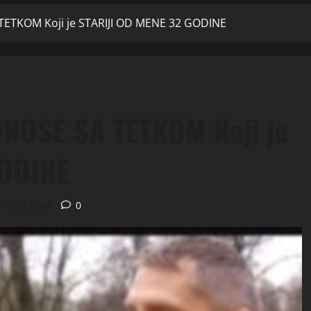
ETKOM Koji je STARIJI OD MENE 32 GODINE
NOSE SA TETKOM Koji je
GODINE
inutes read
0