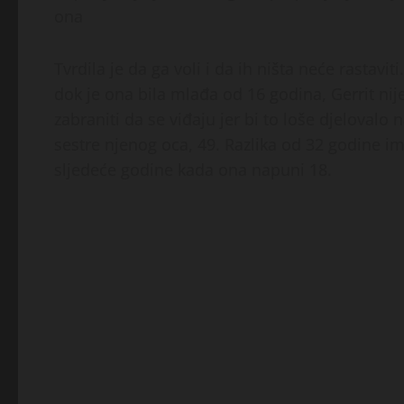
ona
Tvrdila je da ga voli i da ih ništa neće rastavi
dok je ona bila mlađa od 16 godina, Gerrit nij
zabraniti da se viđaju jer bi to loše djelovalo
sestre njenog oca, 49. Razlika od 32 godine im
sljedeće godine kada ona napuni 18.