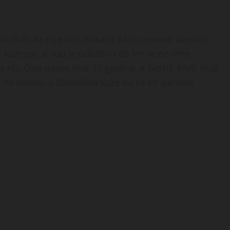
ti.Budući da nije bilo dokaza da su spavali zajedno
e kažnjen, a sud je odlučio i da im se ne sme
 na nju.Ona danas ima 17 godina, a Gerrit, bivši muž
 ne smeta, a Džozefina kaže da će se vjenčati