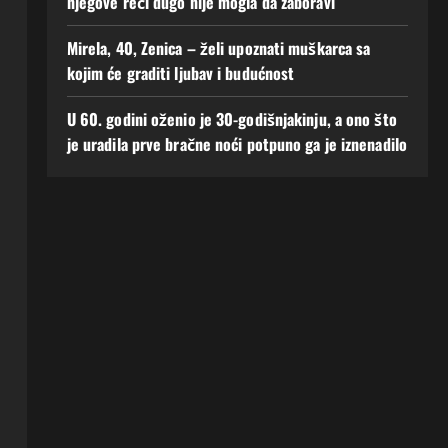
njegove reči dugo nije mogla da zaboravi
Mirela, 40, Zenica – želi upoznati muškarca sa
kojim će graditi ljubav i budućnost
U 60. godini oženio je 30-godišnjakinju, a ono što
je uradila prve bračne noći potpuno ga je iznenadilo