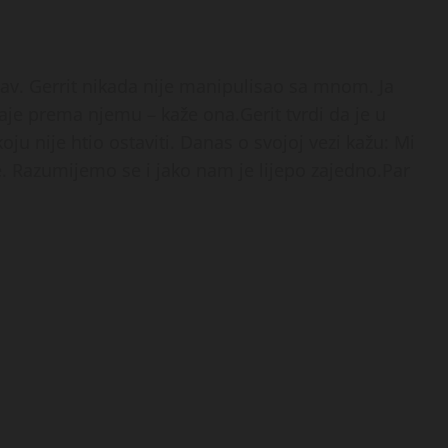
bav. Gerrit nikada nije manipulisao sa mnom. Ja
aje prema njemu – kaže ona.Gerit tvrdi da je u
ju nije htio ostaviti. Danas o svojoj vezi kažu: Mi
še. Razumijemo se i jako nam je lijepo zajedno.Par