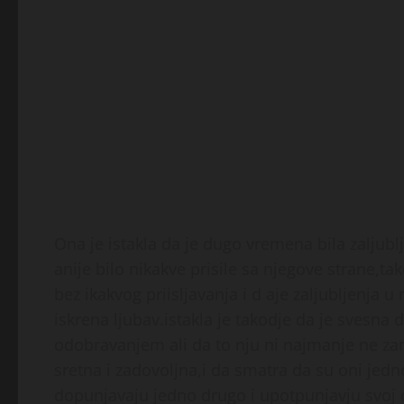
Ona je istakla da je dugo vremena bila zaljubl
anije bilo nikakve prisile sa njegove strane,ta
bez ikakvog priisljavanja i d aje zaljubljenja u
iskrena ljubav.istakla je takodje da je svesna 
odobravanjem ali da to nju ni najmanje ne zani
sretna i zadovoljna,i da smatra da su oni jedn
dopunjavaju jedno drugo i upotpunjavju svoj o