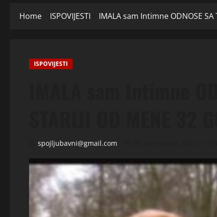
Home
ISPOVIJESTI
IMALA sam Intimne ODNOSE SA T
ISPOVIJESTI
IMALA sam Intimne OD
STARIJI OD MENE 32 
spojljubavni@gmail.com
30 Decembra, 2024
3 m