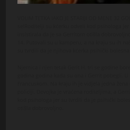
VOLIM TETKA IAKO JE STARIJI OD MENE 32 GODI
se!Roditelji su kćerku odveli kod psihologa jer s
insistirala da je sa Gerritom otišla dobrovoljn
14. Putovali su u kamperu, a na kraju su ih našl
su tvrdili da je njihova kćerka psihički bolesna
Njemica i njen tetak Gerit H. tri se godine bo
godina godina kada su ona i Gerrit pobegli. U
Francuskom. Na kraju ih je vidjela jedna žena u
policiji. Devojka je vraćena roditeljima, a Gerr
kod psihologa jer su tvrdili da je psihički boles
otišla dobrovoljno.