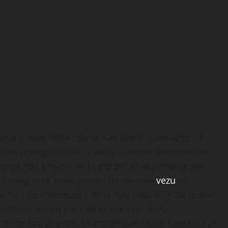
jena u svog tetka i da se sve desilo spontano i d
kodje je naglasila da je sa njim otisla dobroovljno
 njega i da smatra da to sto oni imaju jeste prava i
da drugi ljudi nece gledati na njihovu
vezu
sa
ma i ne interesuje i da je njoj najbitnije da je ona
ostavno idelan par i da se odlicno slazu i
dnos koji je veoma harmonican i lijep naglasila je