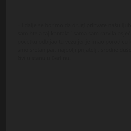
– I dalje se borimo da drugi prihvate našu lju
sam htela taj kontakt i sama sam razvila osjeć
početku odbijao tu vezu jer je imao porodicu ko
smo sretan par, najbolji prijatelji, srodne du
živi u stanu u Berlinu.