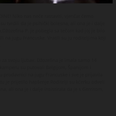
NE! Niko nas neće rastaviti, vjenčat ćemo
u tvrdili da je psihički bolesna, ali ona je i dalje
o,Džozefina P. je pobegla sa tečom kad joj je bilo
i na jugu Francuske. Vratili su ju roditeljima koji
.
re za svoju ljubav. Džozefina je imala samo 14
 kamperu su putovali Belgijom, Španijom i
 prodavnici na jugu Francuske i sve je prijavila
itu je prijetilo hapšenje.Roditelji su kćerku odveli
na, ali ona je i dalje insistirala da je s Gerritom,