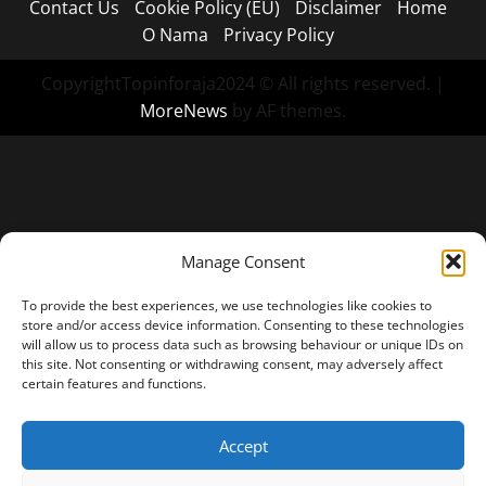
Contact Us
Cookie Policy (EU)
Disclaimer
Home
O Nama
Privacy Policy
CopyrightTopinforaja2024 © All rights reserved.
|
MoreNews
by AF themes.
Manage Consent
To provide the best experiences, we use technologies like cookies to
store and/or access device information. Consenting to these technologies
will allow us to process data such as browsing behaviour or unique IDs on
this site. Not consenting or withdrawing consent, may adversely affect
certain features and functions.
Accept