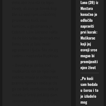
Lana (39) iz
dete ako zna da će lepo
Mostara
živeti, ali ovo je čovek koji
konačno je
živi sa sestrom u običnoj
odlučila
prizemnoj kući, vozi
napraviti
kamion, u godinama je.
prvi korak:
Odmah sam iskreno rekla
Muškarac
da će biti teško pronaći mu
koji joj
ženu, ona je bila malo
osvoji srce
agresivna i ljuta. Šta da joj
mogao bi
radim – nastavlja Ruskinja.
promijeniti
– Devojka je došla kod
njen život
muškarca, on se njoj nije
svideo, imala je odbojnost
„Po kući
prema njemu i rekla je da
sam hodala
ga ne želi, međutim dok je
u šorcu i to
ostala u Srbiji još koji dan,
je izludelo
upoznala sam je sa drugim
mog