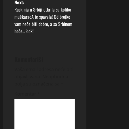
Next:
t
Ruskinja u Srbiji otkrila sa koliko
muškaracA je spavala! Od brojke
n
vam neće biti dobro, a sa Srbinom
hoće… šok!
a
v
i
Komentariši
g
Vaša email adresa neće biti
objavljivana.
Neophodna
a
polja su označena sa
*
t
Komentar
*
i
o