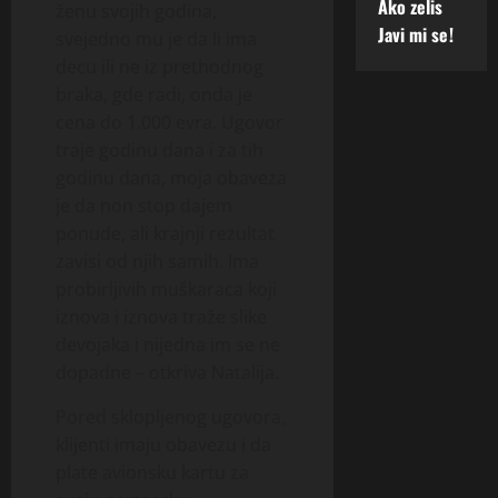
Ako zelis
ženu svojih godina,
Javi mi se!
svejedno mu je da li ima
decu ili ne iz prethodnog
braka, gde radi, onda je
cena do 1.000 evra. Ugovor
traje godinu dana i za tih
godinu dana, moja obaveza
je da non stop dajem
ponude, ali krajnji rezultat
zavisi od njih samih. Ima
probirljivih muškaraca koji
iznova i iznova traže slike
devojaka i nijedna im se ne
dopadne – otkriva Natalija.
Pored sklopljenog ugovora,
klijenti imaju obavezu i da
plate avionsku kartu za