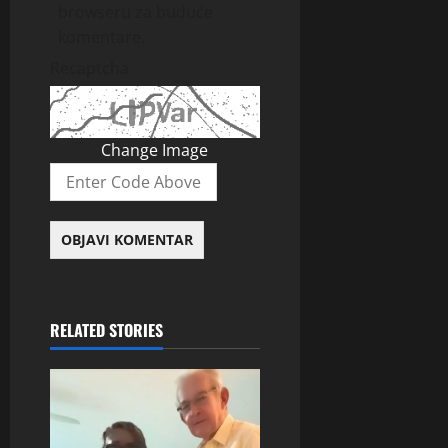
browseru za buduće
komentare.
Recaptcha
Change Image
RELATED STORIES