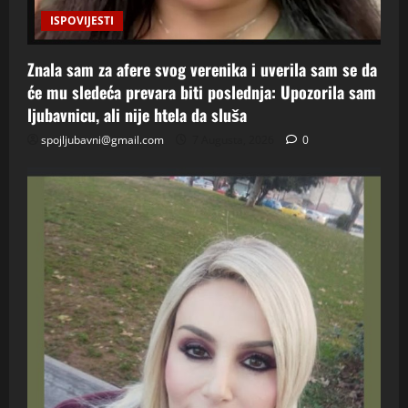
ISPOVIJESTI
Znala sam za afere svog verenika i uverila sam se da
će mu sledeća prevara biti poslednja: Upozorila sam
ljubavnicu, ali nije htela da sluša
spojljubavni@gmail.com
7 Augusta, 2026
0