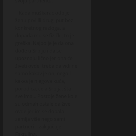
svoju partnerku.
– Kada muškarac odbije
ženu prvi ili drugi put bez
konkretnog razloga, a
dopada mu se fizički, to je
greška. Najbolje je da ona
dođe u Srbiju i da se
upoznaju lično jer ona će
živeti ovde, treba da vidi ne
samo kakav je on, nego i
kakva je njegova kuća,
porodica, cela Srbija, šta
sve ima… Postoje žene koje
su odmah ostale da žive
ovde jer im se dopala
zemlja više nego sami
partneri – zaključuje
Faktulina.