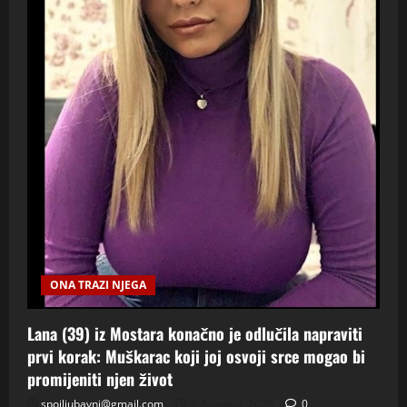
ONA TRAZI NJEGA
Lana (39) iz Mostara konačno je odlučila napraviti
prvi korak: Muškarac koji joj osvoji srce mogao bi
promijeniti njen život
spojljubavni@gmail.com
6 Augusta, 2026
0