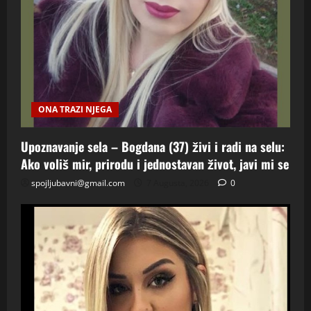
ONA TRAZI NJEGA
Upoznavanje sela – Bogdana (37) živi i radi na selu:
Ako voliš mir, prirodu i jednostavan život, javi mi se
spojljubavni@gmail.com
7 Augusta, 2026
0