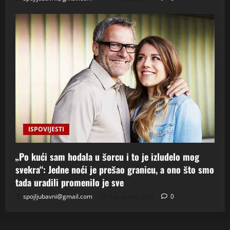
ISPOVIJESTI
„Po kući sam hodala u šorcu i to je izludelo mog
svekra“: Jedne noći je prešao granicu, a ono što smo
tada uradili promenilo je sve
spojljubavni@gmail.com
5 Augusta, 2026
0