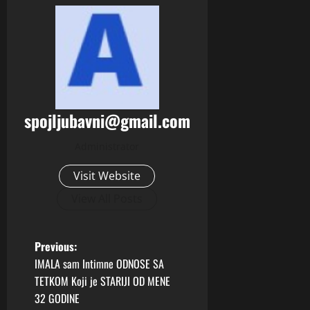
spojljubavni@gmail.com
Administrator
Visit Website
View All Posts
P
Previous:
IMALA sam Intimne ODNOSE SA
o
TETKOM Koji je STARIJI OD MENE
32 GODINE
s