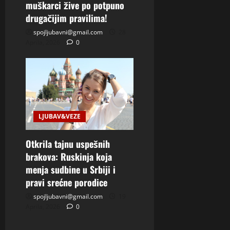
muškarci žive po potpuno
drugačijim pravilima!
spojljubavni@gmail.com
28
Aprila, 2026
0
LJUBAV&VEZE
Otkrila tajnu uspešnih
brakova: Ruskinja koja
menja sudbine u Srbiji i
pravi srećne porodice
spojljubavni@gmail.com
19
Aprila, 2026
0