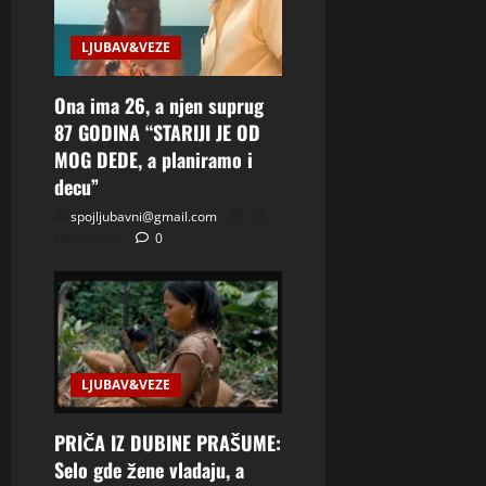
LJUBAV&VEZE
Ona ima 26, a njen suprug
87 GODINA “STARIJI JE OD
MOG DEDE, a planiramo i
decu”
spojljubavni@gmail.com
18
Maja, 2026
0
LJUBAV&VEZE
PRIČA IZ DUBINE PRAŠUME:
Selo gde žene vladaju, a