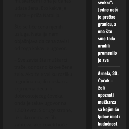
muškarcem i ona je danas
svekra“:
udata žena. Eto kakve je
Jedne noći
sreće – priča Natalija.
je prešao
granicu, a
Što se tiče cena njenih
ono što
usluga, Natalija nam
smo tada
objašnjava da cena zavisi
uradili
od toga kakav je ugovor.
promenilo
je sve
– Sve zavisi šta muškarci
traže, odnosno kakve žene
Arnela, 30,
žele. Ako žele veliku razliku
Čačak –
u godinama, ili muškarca
želi
koji nema decu ili
upoznati
dobrostojećeg čoveka,
muškarca
onda je takav ugovor na
sa kojim će
1.500 evra. S druge strane,
ljubav imati
ukoliko nema većih
budućnost
zahteva, ako čovek hoće