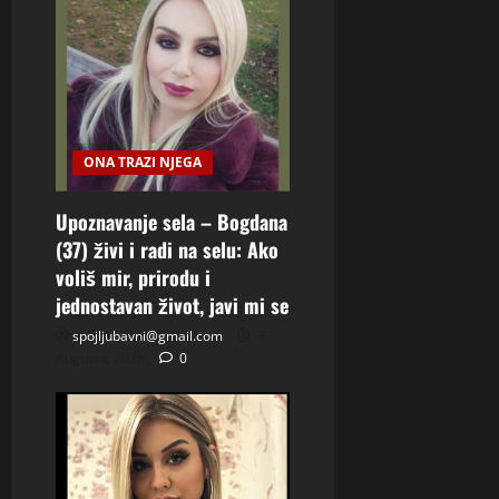
ONA TRAZI NJEGA
Upoznavanje sela – Bogdana
(37) živi i radi na selu: Ako
voliš mir, prirodu i
jednostavan život, javi mi se
spojljubavni@gmail.com
7
Augusta, 2026
0