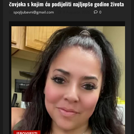
čovjeka s kojim ću podijeliti najljepše godine života
spojljubavni@gmail.com
8 Augusta, 2026
0
ISPOVIJESTI