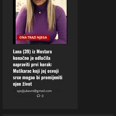
ONA TRAZI NJEGA
Lana (39) iz Mostara
konačno je odlučila
napraviti prvi korak:
Muškarac koji joj osvoji
srce mogao bi promijeniti
njen život
spojljubavni@gmail.com
6
Augusta, 2026
0