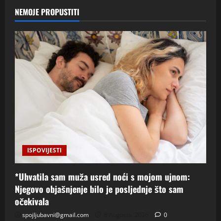
NEMOJE PROPUSTITI
ISPOVIJESTI
*Uhvatila sam muža usred noći s mojom ujnom:
Njegovo objašnjenje bilo je posljednje što sam
očekivala
spojljubavni@gmail.com
8 Augusta, 2026
0