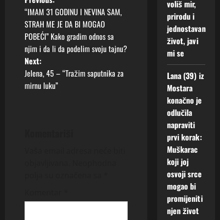
P
voliš mir,
“IMAM 31 GODINU I NEVINA SAM,
prirodu i
o
STRAH ME JE DA BI MOGAO
jednostavan
POBEĆI” Kako gradim odnos sa
s
život, javi
njim i da li da podelim svoju tajnu?
mi se
t
Next:
Jelena, 45 – “Tražim saputnika za
Lana (39) iz
n
mirnu luku”
Mostara
konačno je
a
odlučila
v
napraviti
Komentariši
prvi korak:
i
Muškarac
Vaša email adresa neće biti
koji joj
g
objavljivana.
Neophodna
osvoji srce
polja su označena sa
*
a
mogao bi
Komentar
*
promijeniti
t
njen život