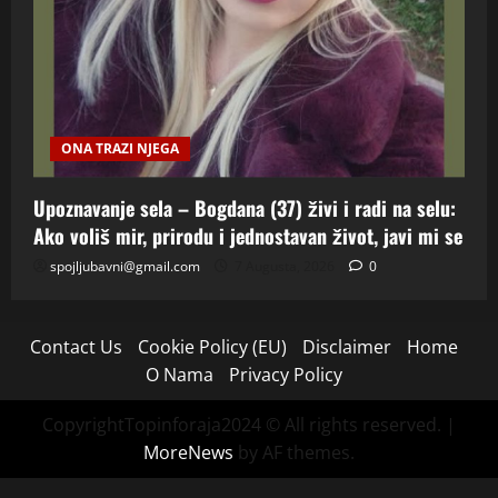
ONA TRAZI NJEGA
Upoznavanje sela – Bogdana (37) živi i radi na selu:
Ako voliš mir, prirodu i jednostavan život, javi mi se
spojljubavni@gmail.com
7 Augusta, 2026
0
Contact Us
Cookie Policy (EU)
Disclaimer
Home
O Nama
Privacy Policy
CopyrightTopinforaja2024 © All rights reserved.
|
MoreNews
by AF themes.