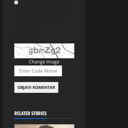
Sačuvaj moje ime, email i
web stranicu u ovom
browseru za buduće
komentare.
Recaptcha
Change Image
RELATED STORIES