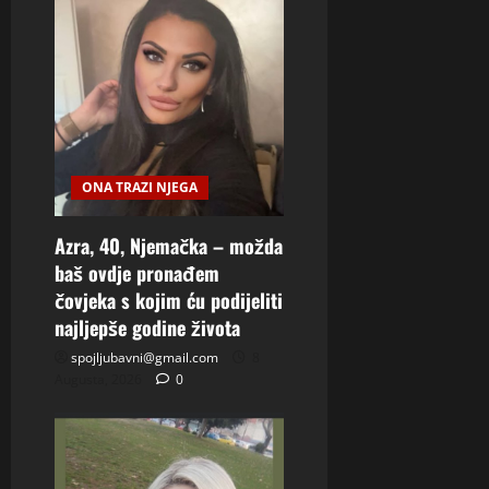
ONA TRAZI NJEGA
Azra, 40, Njemačka – možda
baš ovdje pronađem
čovjeka s kojim ću podijeliti
najljepše godine života
spojljubavni@gmail.com
8
Augusta, 2026
0