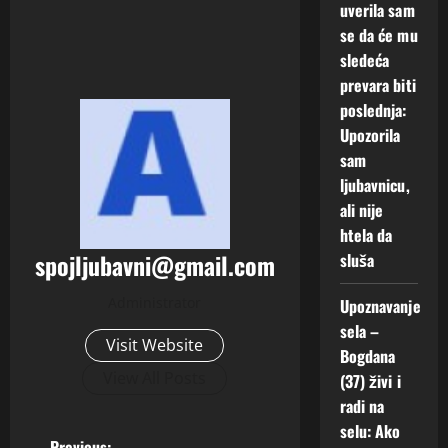
uverila sam
se da će mu
sledeća
prevara biti
poslednja:
Upozorila
sam
ljubavnicu,
ali nije
htela da
spojljubavni@gmail.com
sluša
Administrator
Upoznavanje
sela –
Visit Website
Bogdana
View All Posts
(37) živi i
radi na
selu: Ako
Previous: