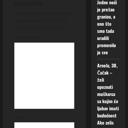
Komentariši
Jedne noći
i
je prešao
Vaša email adresa neće biti
granicu, a
g
objavljivana.
Neophodna
ono što
polja su označena sa
*
smo tada
a
Komentar
*
uradili
t
promenilo
je sve
i
Arnela, 30,
o
Čačak –
želi
n
upoznati
muškarca
sa kojim će
ljubav imati
budućnost
Ime
*
Ako zelis