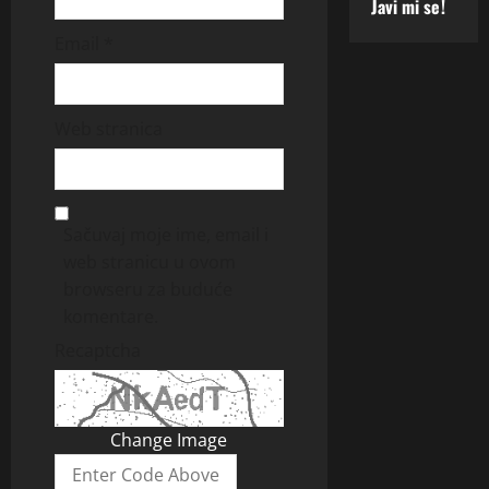
Javi mi se!
Email
*
Web stranica
Sačuvaj moje ime, email i
web stranicu u ovom
browseru za buduće
komentare.
Recaptcha
Change Image