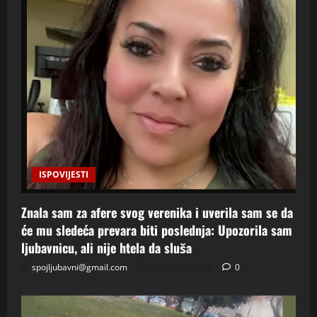
ISPOVIJESTI
Znala sam za afere svog verenika i uverila sam se da
će mu sledeća prevara biti poslednja: Upozorila sam
ljubavnicu, ali nije htela da sluša
spojljubavni@gmail.com
7 Augusta, 2026
0