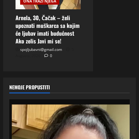
ONA TRAZI NJEGA
Arnela, 30, Čačak – želi
upoznati muškarca sa kojim
će ljubav imati budućnost
Ako zelis Javi mi se!
spojljubavni@gmail.com
5
Augusta, 2026
0
NEMOJE PROPUSTITI