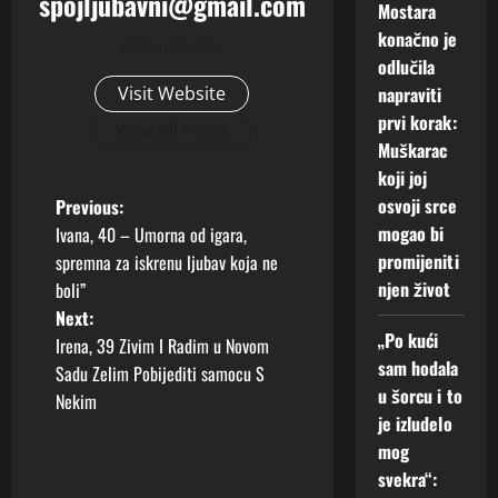
spojljubavni@gmail.com
Mostara
konačno je
Administrator
odlučila
napraviti
Visit Website
prvi korak:
View All Posts
Muškarac
koji joj
P
osvoji srce
Previous:
mogao bi
Ivana, 40 – Umorna od igara,
o
promijeniti
spremna za iskrenu ljubav koja ne
njen život
boli”
s
Next:
„Po kući
t
Irena, 39 Zivim I Radim u Novom
sam hodala
Sadu Zelim Pobijediti samocu S
n
u šorcu i to
Nekim
je izludelo
a
mog
svekra“:
v