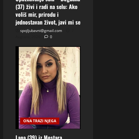
(37) živi i radi na selu: Ako
voliš mir, prirodu i
jednostavan život, javi mi se
spojljubavni@gmail.com
7
Augusta, 2026
0
ONA TRAZI NJEGA
Lana (39) iz Mostara