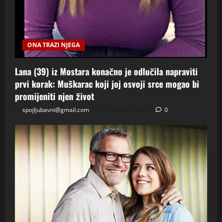
ONA TRAZI NJEGA
Lana (39) iz Mostara konačno je odlučila napraviti
prvi korak: Muškarac koji joj osvoji srce mogao bi
promijeniti njen život
spojljubavni@gmail.com
6 Augusta, 2026
0