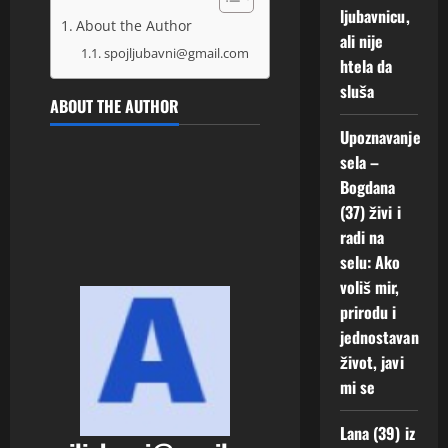
ljubavnicu,
About the Author
ali nije
spojljubavni@gmail.com
htela da
sluša
ABOUT THE AUTHOR
Upoznavanje
sela –
Bogdana
(37) živi i
radi na
selu: Ako
voliš mir,
prirodu i
jednostavan
život, javi
mi se
Lana (39) iz