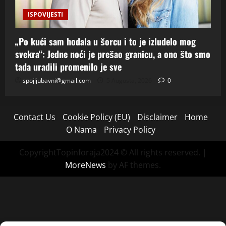
ISPOVIJESTI
„Po kući sam hodala u šorcu i to je izludelo mog
svekra“: Jedne noći je prešao granicu, a ono što smo
tada uradili promenilo je sve
spojljubavni@gmail.com
5 Augusta, 2026
0
Contact Us
Cookie Policy (EU)
Disclaimer
Home
O Nama
Privacy Policy
CopyrightTopinforaja2024 © All rights reserved.
|
MoreNews
by AF themes.