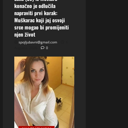
konačno je odlučila
napraviti prvi korak:
Muškarac koji joj osvoji
srce mogao bi promijeniti
njen život
spojljubavni@gmail.com
6
Augusta, 2026
0