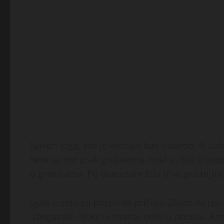
Nakon toga, sve je krenulo kao nizbrdo. Ili uzb
Neki su me znali godinama, neki su bili slobod
o granicama. Po danu sam bila tiha, pristojna
Ljudi u selu su počeli da pričaju. Znam da jesu
izbegavale. Neke iz straha, neke iz prezira. 