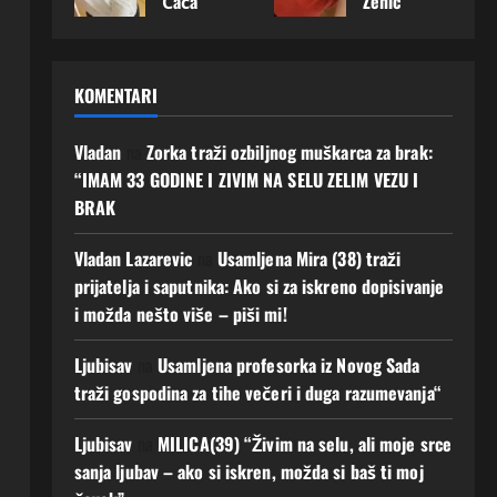
Čača
Zenic
radi
čila
muš
m ću
k –
a –
na
napr
karca
podij
želi
želi
selu:
aviti
uz
eliti
upoz
upoz
Ako
prvi
koje
najlje
KOMENTARI
nati
nati
voliš
kora
g ću
pše
muš
muš
mir,
k:
je
godi
karca
karca
priro
Mušk
Vladan
na
Zorka traži ozbiljnog muškarca za brak:
pono
ne
sa
sa
du i
arac
vo
život
“IMAM 33 GODINE I ZIVIM NA SELU ZELIM VEZU I
koji
koji
jedn
koji
osjet
a
BRAK
m će
m će
ostav
joj
iti“
8
ljuba
gradi
an
osvoj
Augusta,
8
Vladan Lazarevic
na
Usamljena Mira (38) traži
v
ti
život
i
2026
Augusta,
prijatelja i saputnika: Ako si za iskreno dopisivanje
imati
ljuba
, javi
srce
0
2026
i možda nešto više – piši mi!
budu
v i
mi se
moga
0
ćnos
budu
o bi
7
Ljubisav
na
Usamljena profesorka iz Novog Sada
t Ako
ćnos
prom
Augusta,
zelis
t
traži gospodina za tihe večeri i duga razumevanja“
ijenit
2026
Javi
i
0
4
mi
njen
Ljubisav
na
MILICA(39) “Živim na selu, ali moje srce
Augusta,
se!
život
2026
sanja ljubav – ako si iskren, možda si baš ti moj
0
5
6