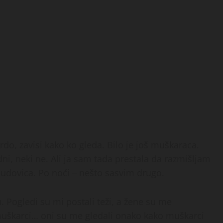
rdo, zavisi kako ko gleda. Bilo je još muškaraca.
ni, neki ne. Ali ja sam tada prestala da razmišljam
 udovica. Po noći – nešto sasvim drugo.
. Pogledi su mi postali teži, a žene su me
A muškarci… oni su me gledali onako kako muškarci