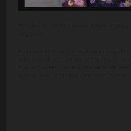
“Mlada sam ostala udovica nakon tragedij
mog sela”
Imala sam samo 24 godine kada sam izgubil
jedno popodne, jedan telefon koji je zazvonio 
ići svojim tokom. Zaljubili smo se mladi, venč
planirali smo. Sve je bilo pred nama. A onda –