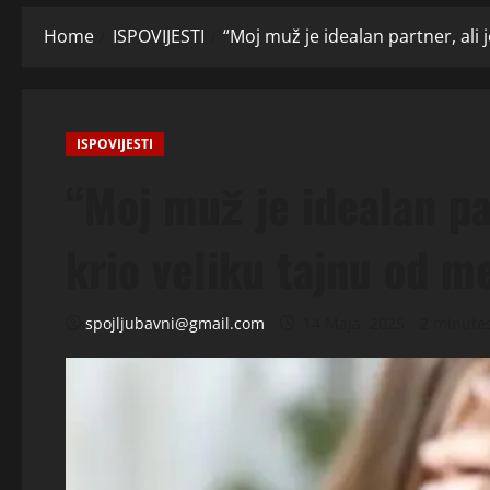
Home
ISPOVIJESTI
“Moj muž je idealan partner, ali
ISPOVIJESTI
“Moj muž je idealan pa
krio veliku tajnu od m
spojljubavni@gmail.com
14 Maja, 2025
2 minute