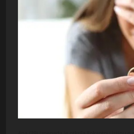
Ana (39) iznenada je otkrila šokantnu istinu 