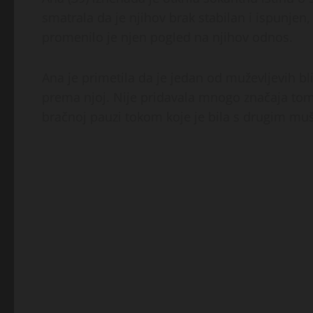
smatrala da je njihov brak stabilan i ispunjen
promenilo je njen pogled na njihov odnos.
Ana je primetila da je jedan od muževljevih bli
prema njoj.
Nije pridavala mnogo značaja tome
bračnoj pauzi tokom koje je bila s drugim mu