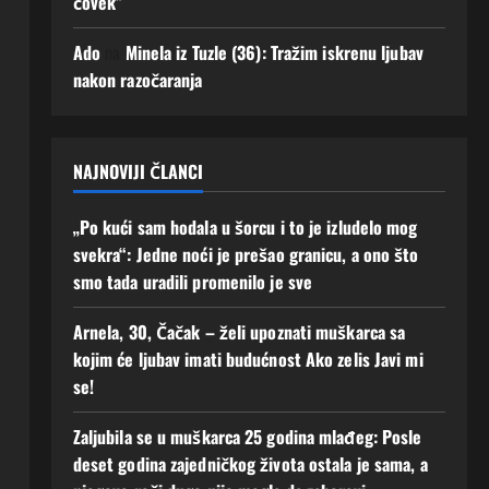
čovek”
uz
mi
men
se!
Ado
na
Minela iz Tuzle (36): Tražim iskrenu ljubav
e“
2
nakon razočaranja
Augusta,
2
2026
Augusta,
0
2026
0
NAJNOVIJI ČLANCI
„Po kući sam hodala u šorcu i to je izludelo mog
svekra“: Jedne noći je prešao granicu, a ono što
smo tada uradili promenilo je sve
Arnela, 30, Čačak – želi upoznati muškarca sa
kojim će ljubav imati budućnost Ako zelis Javi mi
se!
Zaljubila se u muškarca 25 godina mlađeg: Posle
deset godina zajedničkog života ostala je sama, a