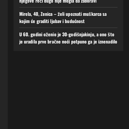
njegove reči dugo nije mogla da zaboravi
Mirela, 40, Zenica – želi upoznati muškarca sa
kojim će graditi ljubav i budućnost
U 60. godini oženio je 30-godišnjakinju, a ono što
je uradila prve bračne noći potpuno ga je iznenadilo