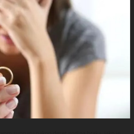
o svom suprugu nakon deset godina braka.
Iako je