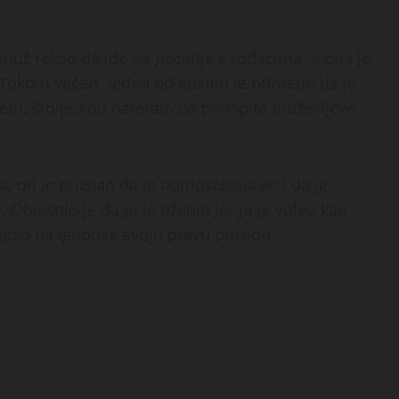
muž rekao da ide na pecanje s rođacima, a ona je
Tokom večeri, jedan od gostiju je primetio da je
m, što je Anu nateralo da preispita muževljeve
, on je priznao da je homoseksualac i da je
.
Objasnio je da ju je oženio jer ju je voleo kao
ogao da ignoriše svoju pravu prirodu.