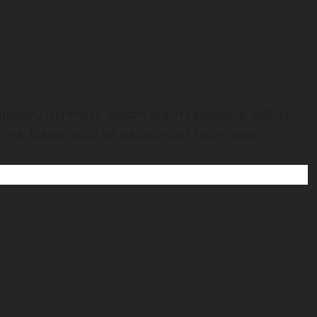
 njegovu iskrenost.
Nakon dugih razgovora, odlučili
ima, fokusirajući se na dobrobit svoje dece.