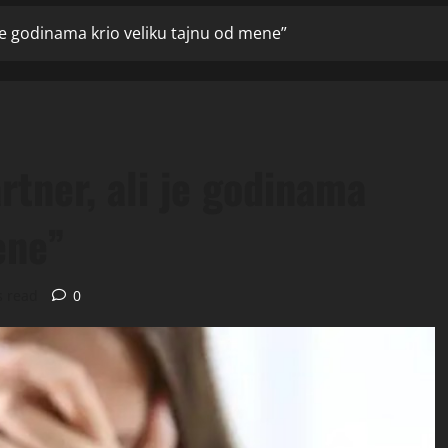
 je godinama krio veliku tajnu od mene”
rtner, ali je godinama
ene”
s read
0