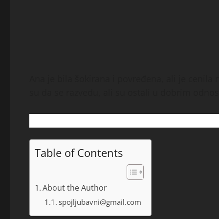
Ana je bila šokirana i povređena, ali je cenila
su da se razvedu, ali su ostali u dobrim odnos
Table of Contents
About the Author
spojljubavni@gmail.com