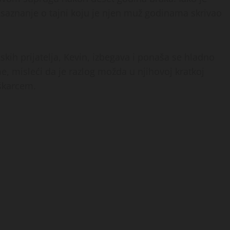
, saznanje o tajni koju je njen muž godinama skrivao
skih prijatelja, Kevin, izbegava i ponaša se hladno
, misleći da je razlog možda u njihovoj kratkoj
škarcem.