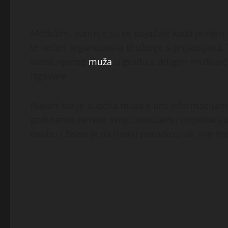
Međutim, sumnje su se pojačale kada je njen 
te večeri organizovala druženje s prijateljima.
video njenog
muža
u gradu s drugim muškarce
izgovore.
Nakon što je suočila muža s tim informacijama
godinama skrivao svoju seksualnu orijentaciju
osobu i želeo je da imaju porodicu, ali nije m