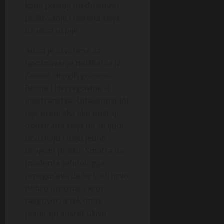
kada postoji međusobno
poštovanje i iskrena želja
da veza uspije.
Adisa je otvorena za
upoznavanje muškarca iz
Zenice, drugih gradova
Bosne i Hercegovine ili
inostranstva. Udaljenost joj
nije prepreka ako postoji
obostrana želja da se ljudi
upoznaju i daju jedno
drugom priliku. Smatra da
moderna tehnologija
omogućava da se ljudi prvo
dobro upoznaju kroz
razgovor, a tek onda
planiraju susret uživo.