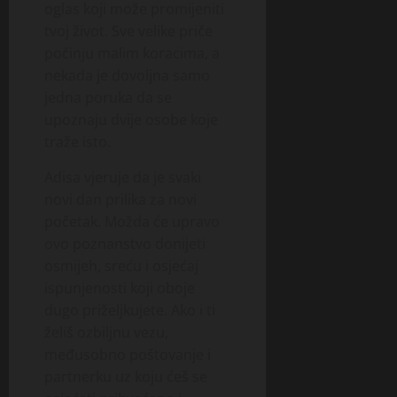
oglas koji može promijeniti
tvoj život. Sve velike priče
počinju malim koracima, a
nekada je dovoljna samo
jedna poruka da se
upoznaju dvije osobe koje
traže isto.
Adisa vjeruje da je svaki
novi dan prilika za novi
početak. Možda će upravo
ovo poznanstvo donijeti
osmijeh, sreću i osjećaj
ispunjenosti koji oboje
dugo priželjkujete. Ako i ti
želiš ozbiljnu vezu,
međusobno poštovanje i
partnerku uz koju ćeš se