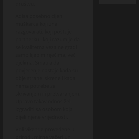
društvu.
Adisa posebno cijeni
muškarca koji zna
razgovarati, koji poštuje
partnerku i koji razumije da
se kvalitetna veza ne gradi
samo lijepim riječima, već
djelima. Smatra da
povjerenje nastaje kada su
obje strane iskrene i kada
nema potrebe za
skrivanjem ili pretvaranjem.
Upravo takav odnos želi
izgraditi sa osobom koja
dijeli njene vrijednosti.
Voli vikende provedene u
prirodi, mirne večeri uz