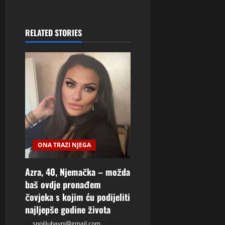
RELATED STORIES
ONA TRAZI NJEGA
Azra, 40, Njemačka – možda
baš ovdje pronađem
čovjeka s kojim ću podijeliti
najljepše godine života
spojljubavni@gmail.com
8