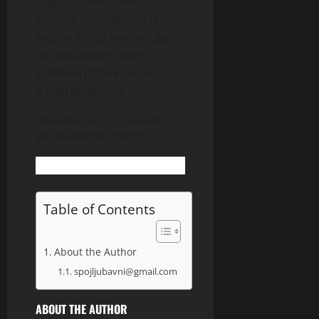
osjećati prihvaćeno i
voljeno, slobodno se javi.
Možda je baš ova poruka
početak jedne lijepe
ljubavne priče koja će
trajati godinama.
UKOLIKO ZELITE DODAJTE
ME NA PROFIL ISPOD
Table of Contents
About the Author
spojljubavni@gmail.com
ABOUT THE AUTHOR