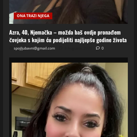
ONA TRAZI NJEGA
Azra, 40, Njemačka – možda baš ovdje pronađem
čovjeka s kojim ću podijeliti najljepše godine života
spojljubavni@gmail.com
8 Augusta, 2026
0