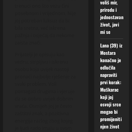
voliš mir,
trenuci ono što vezu čini
prirodu i
posebnom i vrijednom. Nije
jednostavan
joj potreban luksuz da bi
život, javi
bila sretna, već iskrena
mi se
pažnja i osjećaj da nekome
zaista znači.
Lana (39) iz
Mostara
Prijatelji je opisuju kao
konačno je
vedru, strpljivu i iskrenu
odlučila
osobu koja uvijek nastoji
napraviti
pronaći najbolje rješenje za
prvi korak:
svaki problem. Voli
Muškarac
pomagati drugima i vjeruje
koji joj
da se dobro uvijek dobrim
osvoji srce
vraća. Osmijeh joj je često
mogao bi
zaštitni znak, a pozitivna
promijeniti
energija razlog zbog kojeg
njen život
je ljudi rado imaju u svom