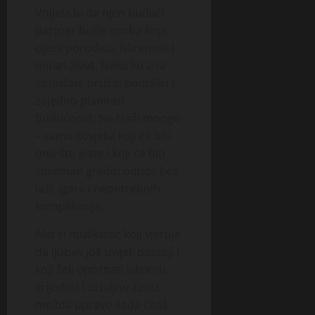
Voljela bi da njen budući
partner bude osoba koja
cijeni porodicu, iskrenost i
miran život. Neko ko zna
saslušati, pružiti podršku i
zajedno planirati
budućnost. Ne traži mnogo
– samo čovjeka koji će biti
ono što jeste i koji će biti
spreman graditi odnos bez
laži, igara i nepotrebnih
komplikacija.
Ako si muškarac koji vjeruje
da ljubav još uvijek postoji i
koji želi upoznati iskrenu,
vrijednu i ozbiljnu ženu,
možda upravo sada čitaš