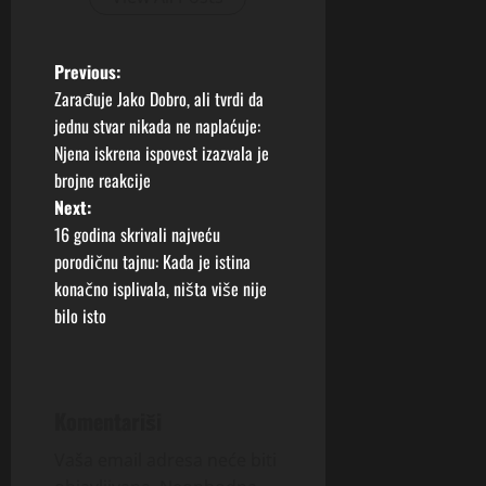
P
Previous:
Zarađuje Jako Dobro, ali tvrdi da
o
jednu stvar nikada ne naplaćuje:
Njena iskrena ispovest izazvala je
s
brojne reakcije
t
Next:
16 godina skrivali najveću
n
porodičnu tajnu: Kada je istina
konačno isplivala, ništa više nije
a
bilo isto
v
i
Komentariši
g
Vaša email adresa neće biti