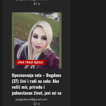
Augusta, 2026
0
ONA TRAZI NJEGA
Upoznavanje sela – Bogdana
(37) živi i radi na selu: Ako
voliš mir, prirodu i
jednostavan život, javi mi se
spojljubavni@gmail.com
7
Augusta, 2026
0