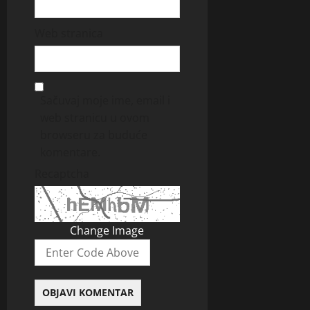
Web stranica
Sačuvaj moje ime, email i
web stranicu u ovom
browseru za buduće
komentare.
Recaptcha
Change Image