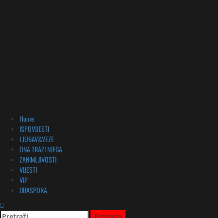
Primary
Home
Menu
ISPOVIJESTI
LJUBAV&VEZE
ONA TRAZI NJEGA
ZANIMLJIVOSTI
VIJESTI
VIP
DIJASPORA
Pretraga: