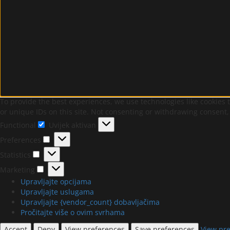
To provide the best experiences, we use technologies like cookies 
or unique IDs on this site. Not consenting or withdrawing consent,
Functional
Uvijek aktivan
Functional
Preferences
Preferences
Statistics
Statistics
Marketing
Marketing
Upravljajte opcijama
Upravljajte uslugama
Upravljajte {vendor_count} dobavljačima
Pročitajte više o ovim svrhama
Accept
Deny
View preferences
Save preferences
View pr