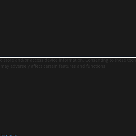
to store and/or access device information. Consenting to these tec
 may adversely affect certain features and functions.
eferences