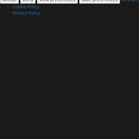
Cookie Policy
Privacy Policy
Skip
=
to
content