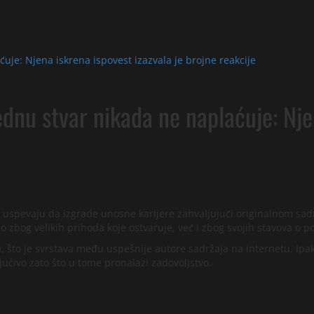
ćuje: Njena iskrena ispovest izazvala je brojne reakcije
ednu stvar nikada ne naplaćuje: Nje
i uspevaju da izgrade unosne karijere zahvaljujući originalnom sadrža
 zbog velikih prihoda koje ostvaruje, već i zbog svojih stavova o po
to je svrstava među uspešnije autore sadržaja na internetu. Ipak, 
jučivo zato što u tome pronalazi zadovoljstvo.