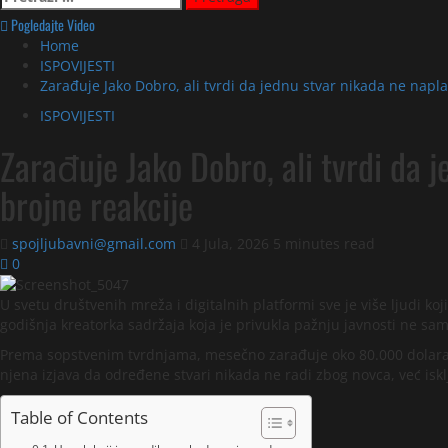
Pogledajte Video
Home
ISPOVIJESTI
Zarađuje Jako Dobro, ali tvrdi da jednu stvar nikada ne napla
ISPOVIJESTI
Zarađuje Jako Dobro, ali tvrdi da j
brojne reakcije
spojljubavni@gmail.com
4 Jula, 2026
5 minutes read
0
U svetu društvenih mreža i digitalnih platformi sve je više ljudi koj
godišnja kreatorka sadržaja koja je privukla pažnju javnosti ne samo
Prema sopstvenim tvrdnjama, mesečno zarađuje oko 80.000 dolara, š
njena izjava da određene stvari nikada ne radi zbog novca, već iskl
Table of Contents