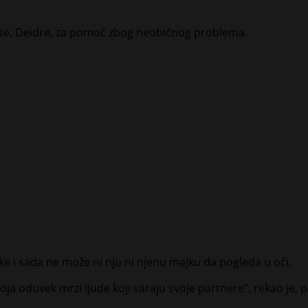
ose, Deidre, za pomoć zbog neobičnog problema.
 i sada ne može ni nju ni njenu majku da pogleda u oči.
 oduvek mrzi ljude koji varaju svoje partnere”, rekao je, p