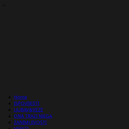
Skip
=
to
content
Primary
Home
Menu
ISPOVIJESTI
LJUBAV&VEZE
ONA TRAZI NJEGA
ZANIMLJIVOSTI
VIJESTI