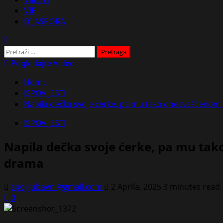
VIP
DIJASPORA
Pretraga:
Pogledajte Video
Home
ISPOVIJESTI
Napila dečka svoje ćerke, pa mu tako onesvešćenom d
ISPOVIJESTI
Napila dečka svoje ćerke, pa mu tak
drama
spojljubavni@gmail.com
2 Aprila, 2025
3 minutes read
0