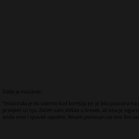
Dalje je nastavio:
“Insistirala je da odemo kod komšija jer je bila pozvana na 
privijem uz nju. Zatim sam otišao u krevet, ali ona je sigur
onda smo i spavali zajedno. Nisam ponosan na ono što sam 