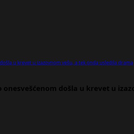
ošla u krevet u izazovnom vešu, a tek onda usledila drama
o onesvešćenom došla u krevet u izaz