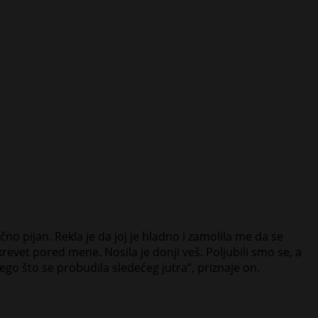
no pijan. Rekla je da joj je hladno i zamolila me da se
krevet pored mene. Nosila je donji veš. Poljubili smo se, a
go što se probudila sledećeg jutra”, priznaje on.