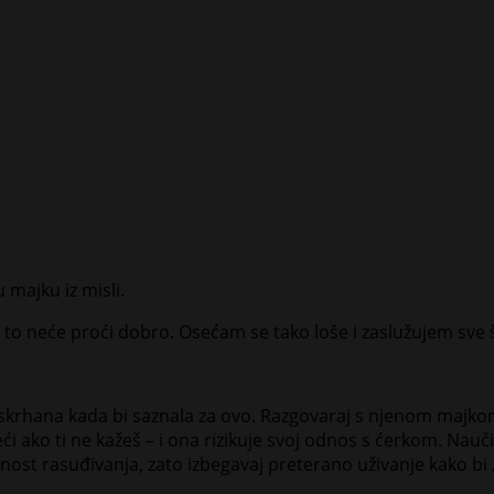
 majku iz misli.
to neće proći dobro. Osećam se tako loše i zaslužujem sve št
skrhana kada bi saznala za ovo. Razgovaraj s njenom majkom i
i ako ti ne kažeš – i ona rizikuje svoj odnos s ćerkom. Nauči
ost rasuđivanja, zato izbegavaj preterano uživanje kako bi