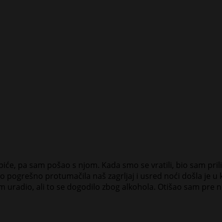
piće, pa sam pošao s njom. Kada smo se vratili, bio sam prilič
no pogrešno protumačila naš zagrljaj i usred noći došla je u 
uradio, ali to se dogodilo zbog alkohola. Otišao sam pre ne