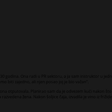
 30 godina. Ona radi u PR sektoru, a ja sam instruktor u jed
 biti zajedno, ali njen posao joj je bio važan”.
e ona otputovala. Planirao sam da je odvezem kući nakon št
azvedena žena. Nakon šoljice čaja, izvadila je vino iz frižid