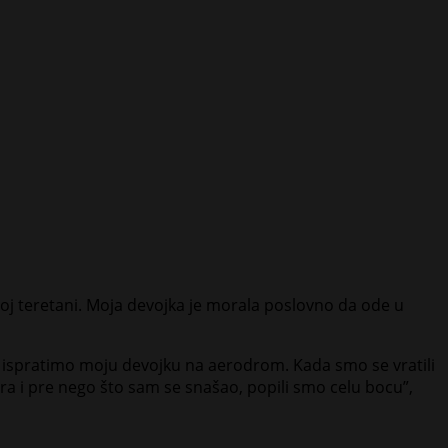
noj teretani. Moja devojka je morala poslovno da ode u
o ispratimo moju devojku na aerodrom. Kada smo se vratili
era i pre nego što sam se snašao, popili smo celu bocu”,