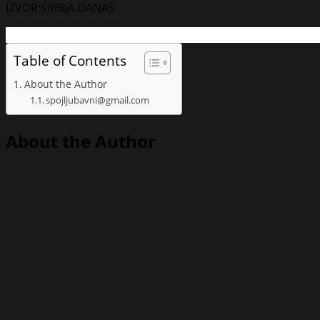
IZVOR;SRBIJA.DANAS
Table of Contents
About the Author
spojljubavni@gmail.com
About the Author