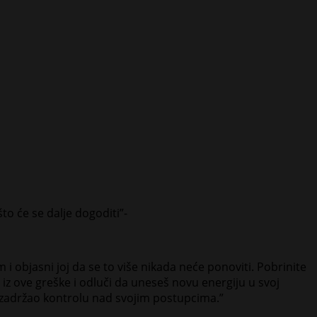
o će se dalje dogoditi”-
 objasni joj da se to više nikada neće ponoviti. Pobrinite
 iz ove greške i odluči da uneseš novu energiju u svoj
 zadržao kontrolu nad svojim postupcima.”