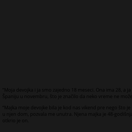
“Moja devojka i ja smo zajedno 18 meseci. Ona ima 28, a ja
Španiju u novembru, što je značilo da neko vreme ne možemo
“Majka moje devojke bila je kod nas vikend pre nego što j
u njen dom, pozvala me unutra. Njena majka je 48-godišnja r
otkrio je on.