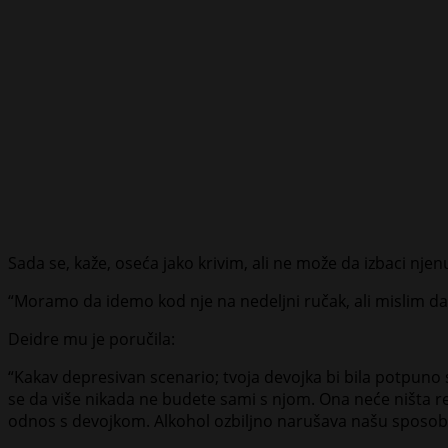
Sada se, kaže, oseća jako krivim, ali ne može da izbaci njenu
“Moramo da idemo kod nje na nedeljni ručak, ali mislim da 
Deidre mu je poručila:
“Kakav depresivan scenario; tvoja devojka bi bila potpuno 
se da više nikada ne budete sami s njom. Ona neće ništa reć
odnos s devojkom. Alkohol ozbiljno narušava našu sposobn