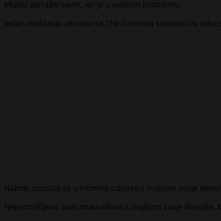
Mladić zatražio savet, jer je u velikom problemu.
Jedan muškarac obratio se The Sun-ovoj savetnici za odn
Naime, upustio se u intimne odnose s majkom svoje devojke
Nepromišljeno sam imao odnos s majkom svoje devojke, koja