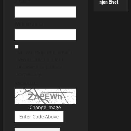
Email
*
njen život
Web stranica
Sačuvaj moje ime, email i
web stranicu u ovom
browseru za buduće
komentare.
Recaptcha
Change Image