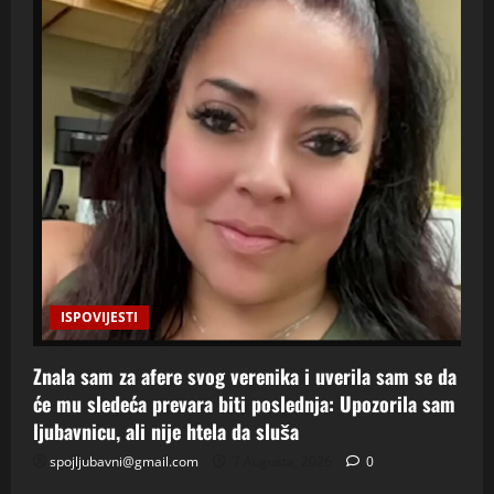
ISPOVIJESTI
Znala sam za afere svog verenika i uverila sam se da
će mu sledeća prevara biti poslednja: Upozorila sam
ljubavnicu, ali nije htela da sluša
spojljubavni@gmail.com
7 Augusta, 2026
0