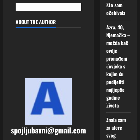
Augusta,
što sam
2026
očekivala
ABOUT THE AUTHOR
0
Azra, 40,
Njemačka –
možda baš
ovdje
pronađem
čovjeka s
kojim ću
podijeliti
najljepše
godine
života
Znala sam
za afere
spojljubavni@gmail.com
svog