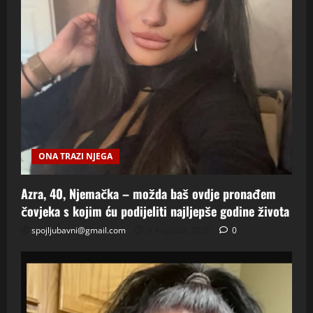
ONA TRAZI NJEGA
Azra, 40, Njemačka – možda baš ovdje pronađem
čovjeka s kojim ću podijeliti najljepše godine života
spojljubavni@gmail.com
8 Augusta, 2026
0