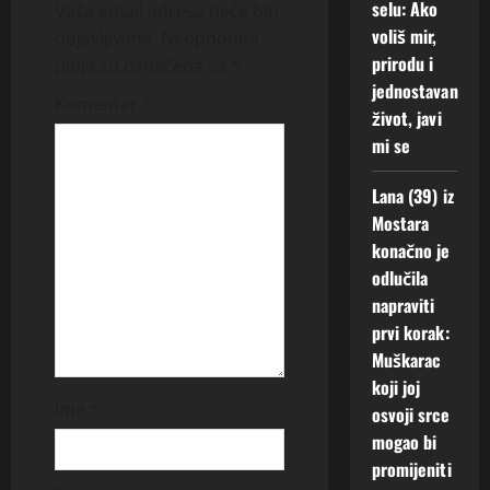
i
selu: Ako
Vaša email adresa neće biti
voliš mir,
g
objavljivana.
Neophodna
prirodu i
polja su označena sa
*
a
jednostavan
Komentar
*
život, javi
t
mi se
i
Lana (39) iz
o
Mostara
konačno je
n
odlučila
napraviti
prvi korak:
Muškarac
koji joj
Ime
*
osvoji srce
mogao bi
promijeniti