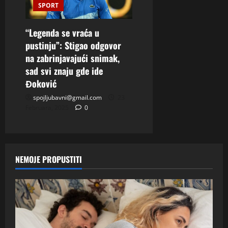
SPORT
“Legenda se vraća u
pustinju”: Stigao odgovor
na zabrinjavajući snimak,
sad svi znaju gde ide
Đoković
spojljubavni@gmail.com
23
Februara, 2025
0
NEMOJE PROPUSTITI