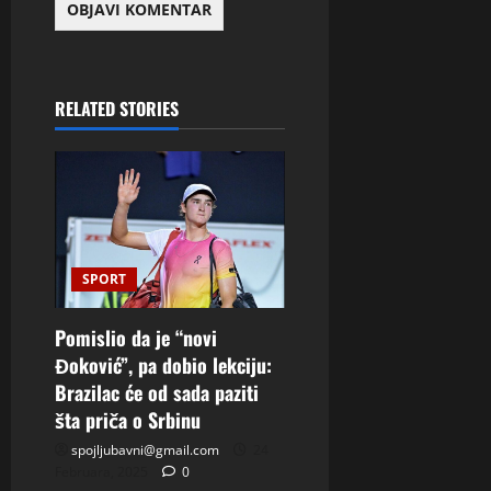
RELATED STORIES
SPORT
Pomislio da je “novi
Đoković”, pa dobio lekciju:
Brazilac će od sada paziti
šta priča o Srbinu
spojljubavni@gmail.com
24
Februara, 2025
0