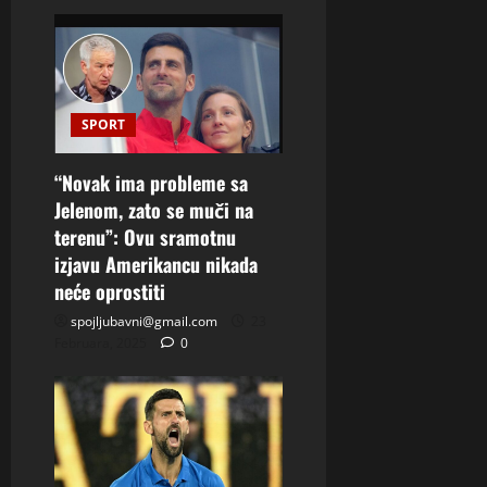
SPORT
“Novak ima probleme sa
Jelenom, zato se muči na
terenu”: Ovu sramotnu
izjavu Amerikancu nikada
neće oprostiti
spojljubavni@gmail.com
23
Februara, 2025
0