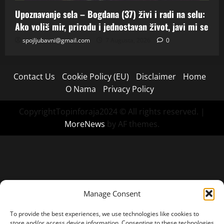
Upoznavanje sela – Bogdana (37) živi i radi na selu:
Ako voliš mir, prirodu i jednostavan život, javi mi se
spojljubavni@gmail.com
7 Augusta, 2026
0
Contact Us
Cookie Policy (EU)
Disclaimer
Home
O Nama
Privacy Policy
CopyrightTopinforaja2024 © All rights reserved.
|
MoreNews
by AF themes.
Manage Consent
To provide the best experiences, we use technologies like cookies to
store and/or access device information. Consenting to these technologies