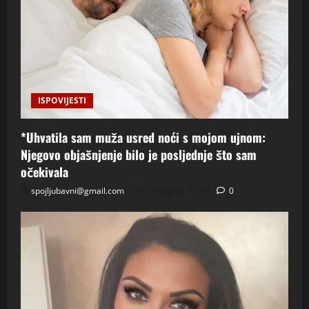
ISPOVIJESTI
*Uhvatila sam muža usred noći s mojom ujnom:
Njegovo objašnjenje bilo je posljednje što sam
očekivala
spojljubavni@gmail.com
8 Augusta, 2026
0