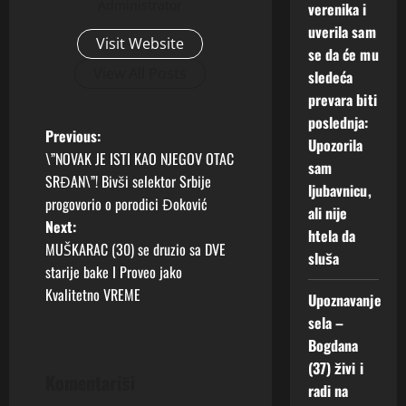
Administrator
verenika i
uverila sam
Visit Website
se da će mu
View All Posts
sledeća
prevara biti
poslednja:
P
Previous:
Upozorila
\”NOVAK JE ISTI KAO NJEGOV OTAC
sam
o
SRĐAN\”! Bivši selektor Srbije
ljubavnicu,
progovorio o porodici Đoković
s
ali nije
Next:
htela da
t
MUŠKARAC (30) se druzio sa DVE
sluša
starije bake I Proveo jako
n
Kvalitetno VREME
Upoznavanje
sela –
a
Bogdana
v
(37) živi i
Komentariši
radi na