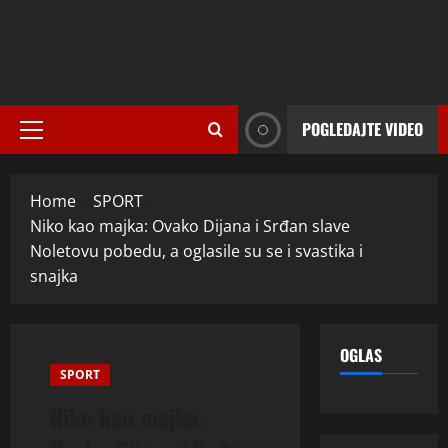
POGLEDAJTE VIDEO
Primary
Menu
Home
SPORT
Niko kao majka: Ovako Dijana i Srđan slave
Noletovu pobedu, a oglasile su se i svastika i
snajka
OGLAS
SPORT
Niko kao majka: