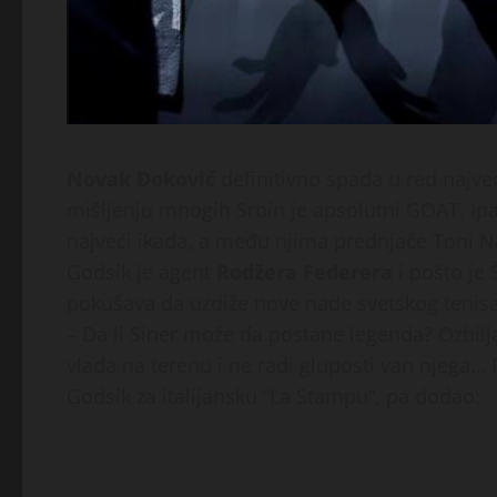
Novak Đoković
definitivno spada u red najveć
mišljenju mnogih Srbin je apsolutni GOAT. Ip
najveći ikada, a među njima prednjače Toni Na
Godsik je agent
Rodžera Federera
i pošto je
pokušava da uzdiže nove nade svetskog tenisa 
– Da li Siner može da postane legenda? Ozbilj
vlada na terenu i ne radi gluposti van njega…
Godsik za italijansku “La Stampu”, pa dodao: