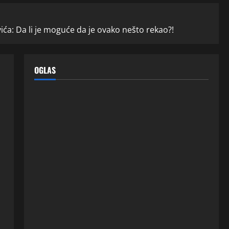
a: Da li je moguće da je ovako nešto rekao?!
OGLAS