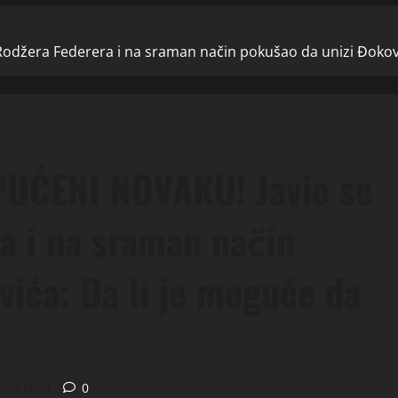
džera Federera i na sraman način pokušao da unizi Đoković
UĆENI NOVAKU! Javio se
a i na sraman način
vića: Da li je moguće da
tes read
0