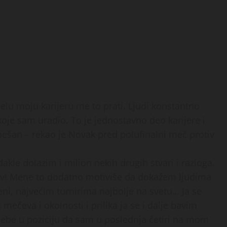
elu moju karijeru me to prati. Ljudi konstantno
koje sam uradio. To je jednostavno deo karijere i
spešan – rekao je Novak pred polufinalni meč protiv
akle dolazim i milion nekih drugih stvari i razloga.
otiv! Mene to dodatno motiviše da dokažem ljudima
ni, najvećim turnirima najbolje na svetu… Ja se
ečeva i okolnosti i prilika ja se i dalje bavim
ebe u poziciju da sam u poslednja četiri na mom