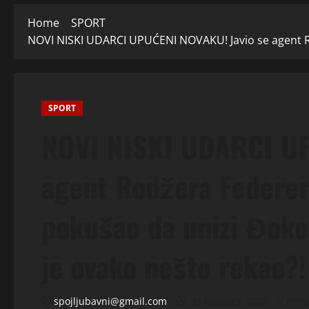
Home
SPORT
NOVI NISKI UDARCI UPUĆENI NOVAKU! Javio se agent Ro
SPORT
NOVI NISKI UDARCI UP
agent Rodžera Federer
pokušao da unizi Đoko
je ovako nešto rekao?!
spojljubavni@gmail.com
31 Januara, 2025
2 minu