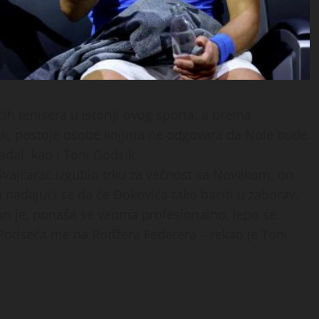
ih tenisera u istoriji ovog sporta, a prema
ak, postoje osobe kojima ne odgovara da Nole bude
dal, kao i Toni Godsik.
 Švajcarac izgubio trku za večnost sa Novakom, on
nadajući se da će Đokovića tako baciti u zaborav.
an je, ponaša se veoma profesionalno, lepo se
 Podseća me na Rodžera Federera – rekao je Toni