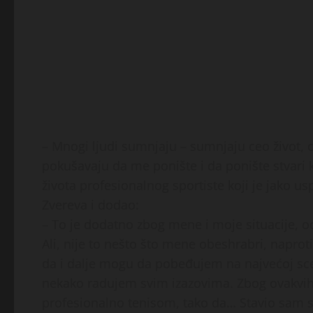
– Mnogi ljudi sumnjaju – sumnjaju ceo život, c
pokušavaju da me ponište i da ponište stvari 
života profesionalnog sportiste koji je jako u
Zvereva i dodao:
– To je dodatno zbog mene i moje situacije, od
Ali, nije to nešto što mene obeshrabri, napr
da i dalje mogu da pobeđujem na najvećoj sce
nekako radujem svim izazovima. Zbog ovakvih m
profesionalno tenisom, tako da… Stavio sam s