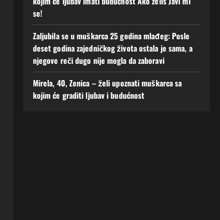
kojim će ljubav imati budućnost Ako zelis Javi mi
se!
Zaljubila se u muškarca 25 godina mlađeg: Posle
deset godina zajedničkog života ostala je sama, a
njegove reči dugo nije mogla da zaboravi
Mirela, 40, Zenica – želi upoznati muškarca sa
kojim će graditi ljubav i budućnost