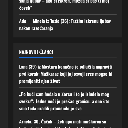
sanja ljubav – ako si iskren, možda si baš ti moj
Javi
biti
čovek”
se!
uz
men
3
Ado
na
Minela iz Tuzle (36): Tražim iskrenu ljubav
e“
Augusta,
nakon razočaranja
2026
2
0
Augusta,
2026
0
NAJNOVIJI ČLANCI
Lana (39) iz Mostara konačno je odlučila napraviti
prvi korak: Muškarac koji joj osvoji srce mogao bi
promijeniti njen život
„Po kući sam hodala u šorcu i to je izludelo mog
svekra“: Jedne noći je prešao granicu, a ono što
smo tada uradili promenilo je sve
Arnela, 30, Čačak – želi upoznati muškarca sa