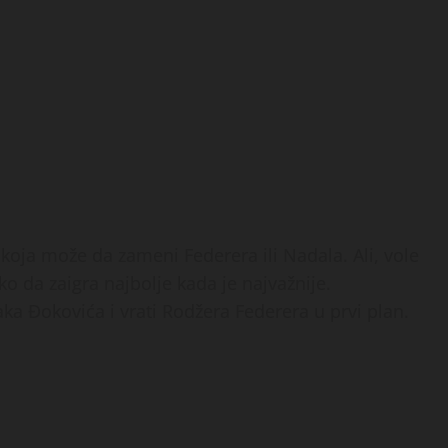
koja može da zameni Federera ili Nadala. Ali, vole
ako da zaigra najbolje kada je najvažnije.
ka Đokovića i vrati Rodžera Federera u prvi plan.