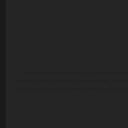
– U ovom trenutku ne postoji globalna zvezda 
Sinera ljudi, igra tenis koji mi se sviđa i zna k
Na ovaj način kao da Godsik želi da unizi Nova