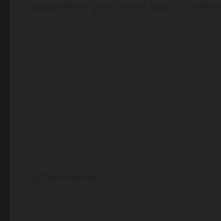
najuspešnijem grend slemu, tako da – videć
IZVOR;KURIR.RS