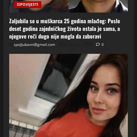
ISPOVIJESTI
Zaljubila se u muškarca 25 godina mlađeg: Posle
deset godina zajedničkog života ostala je sama, a
njegove reči dugo nije mogla da zaboravi
spojljubavni@gmail.com
4 Augusta, 2026
0