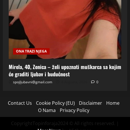
ONA TRAZI NJEGA
Mirela, 40, Zenica – želi upoznati muškarca sa kojim
će graditi ljubav i budućnost
spojljubavni@gmail.com
4 Augusta, 2026
0
Contact Us
Cookie Policy (EU)
Disclaimer
Home
O Nama
Privacy Policy
CopyrightTopinforaja2024 © All rights reserved.
|