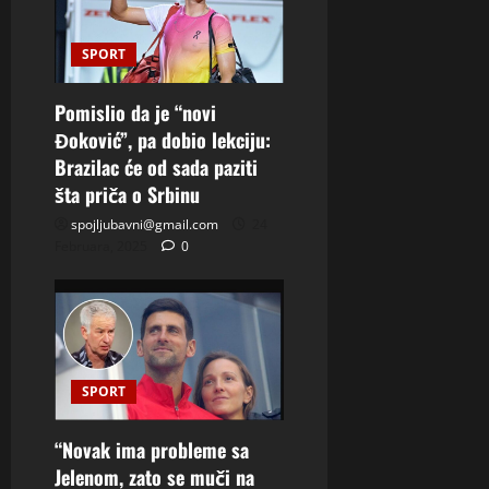
SPORT
Pomislio da je “novi
Đoković”, pa dobio lekciju:
Brazilac će od sada paziti
šta priča o Srbinu
spojljubavni@gmail.com
24
Februara, 2025
0
SPORT
“Novak ima probleme sa
Jelenom, zato se muči na