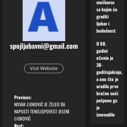
muškarca
sa kojim će
graditi
ljubav i
budućnost
U 60.
spojljubavni@gmail.com
godini
Administrator
oženio je
30-
Visit Website
godišnjakinju,
View All Posts
a ono što je
uradila prve
bračne noći
P
Previous:
potpuno ga
NOVAK ĐOKOVIĆ JE ŽELEO DA
je
o
NAPUSTI TENIS;ISPOVEST JELENE
iznenadilo
ĐOKOVIĆ
s
Next: