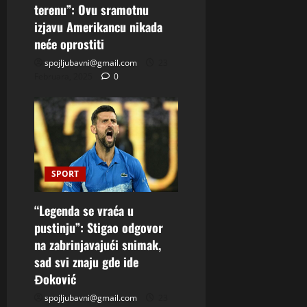
terenu”: Ovu sramotnu
izjavu Amerikancu nikada
neće oprostiti
spojljubavni@gmail.com
23
Februara, 2025
0
SPORT
“Legenda se vraća u
pustinju”: Stigao odgovor
na zabrinjavajući snimak,
sad svi znaju gde ide
Đoković
spojljubavni@gmail.com
23