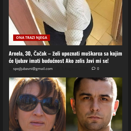
ONA TRAZI NJEGA
Arnela, 30, Čačak – želi upoznati muškarca sa kojim
će ljubav imati budućnost Ako zelis Javi mi se!
spojljubavni@gmail.com
5 Augusta, 2026
0