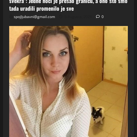
svekra“: Jedne noći je prešao granicu, a ono što smo
tada uradili promenilo je sve
spojljubavni@gmail.com
5 Augusta, 2026
0