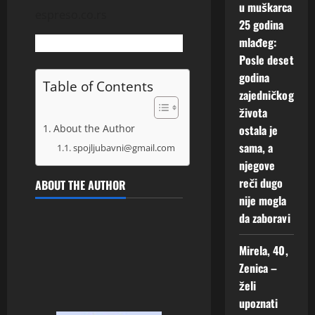
u muškarca
espreso.co.rs
25 godina
mlađeg:
Posle deset
godina
Table of Contents
zajedničkog
života
ostala je
About the Author
sama, a
spojljubavni@gmail.com
njegove
reči dugo
ABOUT THE AUTHOR
nije mogla
da zaboravi
Mirela, 40,
Zenica –
želi
upoznati