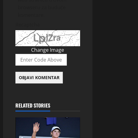
browseru za buduće
komentare.
Recaptcha
Change Image
RELATED STORIES