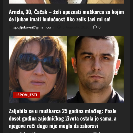
Arnela, 30, Čačak – želi upoznati muškarca sa kojim
će ljubav imati budućnost Ako zelis Javi mi se!
spojljubavni@gmail.com
5 Augusta, 2026
0
ISPOVIJESTI
Zaljubila se u muškarca 25 godina mlađeg: Posle
deset godina zajedničkog života ostala je sama, a
njegove reči dugo nije mogla da zaboravi