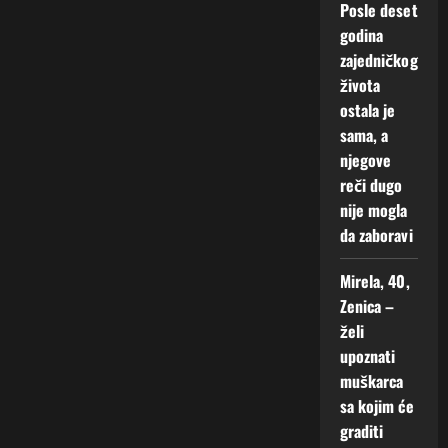
Posle deset
godina
zajedničkog
života
ostala je
sama, a
njegove
reči dugo
nije mogla
da zaboravi
Mirela, 40,
Zenica –
želi
upoznati
muškarca
sa kojim će
graditi