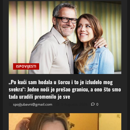
ISPOVIJESTI
„Po kući sam hodala u šorcu i to je izludelo mog
svekra“: Jedne noći je prešao granicu, a ono što smo
tada uradili promenilo je sve
spojljubavni@gmail.com
5 Augusta, 2026
0