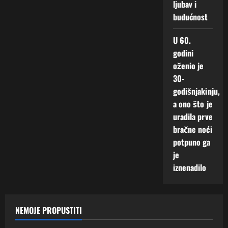
ljubav i
budućnost
U 60.
godini
oženio je
30-
godišnjakinju,
a ono što je
uradila prve
bračne noći
potpuno ga
je
iznenadilo
NEMOJE PROPUSTITI