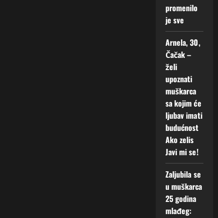
promenilo
e
je sve
!
Arnela, 30,
2
Augusta,
Čačak –
2026
želi
upoznati
0
muškarca
sa kojim će
ljubav imati
budućnost
Ako zelis
Javi mi se!
Zaljubila se
u muškarca
25 godina
mlađeg: