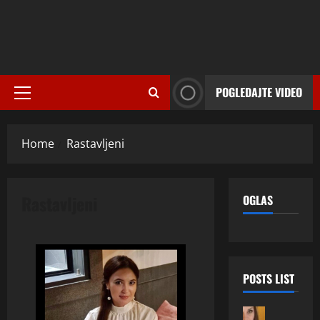
POGLEDAJTE VIDEO
Primary
Menu
Home
Rastavljeni
Rastavljeni
OGLAS
POSTS LIST
ONA TRAZ