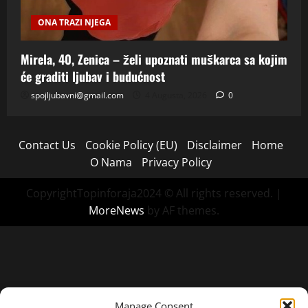
ONA TRAZI NJEGA
Mirela, 40, Zenica – želi upoznati muškarca sa kojim
će graditi ljubav i budućnost
spojljubavni@gmail.com
4 Augusta, 2026
0
Contact Us
Cookie Policy (EU)
Disclaimer
Home
O Nama
Privacy Policy
CopyrightTopinforaja2024 © All rights reserved.
|
MoreNews
by AF themes.
Manage Consent