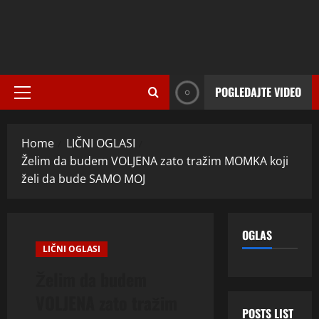
POGLEDAJTE VIDEO
Primary
Menu
Home
LIČNI OGLASI
Želim da budem VOLJENA zato tražim MOMKA koji
želi da bude SAMO MOJ
OGLAS
LIČNI OGLASI
Želim da budem
VOLJENA zato tražim
POSTS LIST