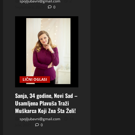
spojljubavni@gmail.com
2
Septembra, 2025
0
LIČNI OGLASI
Sanja, 34 godine, Novi Sad –
Usamljena Plavuša Traži
Muškarca Koji Zna Šta Želi!
spojljubavni@gmail.com
14
Jula, 2025
0