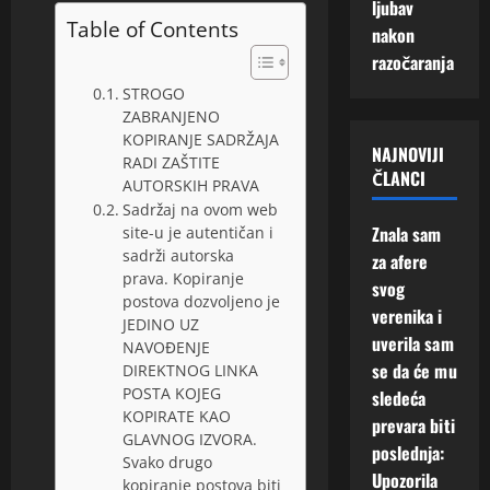
ljubav
m
k
t
Table of Contents
nakon
a
a
i
n
razočaranja
m
n
i
“
j
STROGO
t
e
ZABRANJENO
i
4
n
KOPIRANJE SADRŽAJA
NAJNOVIJI
J
Augusta,
ž
RADI ZAŠTITE
ČLANCI
a
2026
AUTORSKIH PRAVA
i
v
Sadržaj na ovom web
v
0
i
Znala sam
site-u je autentičan i
o
s
sadrži autorska
za afere
t
e
prava. Kopiranje
svog
!
postova dozvoljeno je
6
verenika i
JEDINO UZ
Augusta,
uverila sam
NAVOĐENJE
3
2026
se da će mu
DIREKTNOG LINKA
Augusta,
POSTA KOJEG
sledeća
2026
0
KOPIRATE KAO
prevara biti
0
GLAVNOG IZVORA.
poslednja:
Svako drugo
Upozorila
kopiranje postova biti