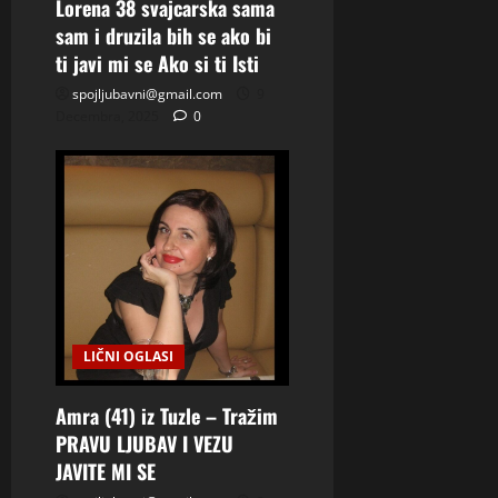
Lorena 38 svajcarska sama
n
sam i druzila bih se ako bi
ti javi mi se Ako si ti Isti
spojljubavni@gmail.com
9
Decembra, 2025
0
LIČNI OGLASI
Amra (41) iz Tuzle – Tražim
PRAVU LJUBAV I VEZU
JAVITE MI SE