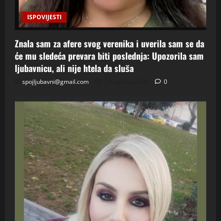
ISPOVIJESTI
Znala sam za afere svog verenika i uverila sam se da
će mu sledeća prevara biti poslednja: Upozorila sam
ljubavnicu, ali nije htela da sluša
spojljubavni@gmail.com
7 Augusta, 2026
0