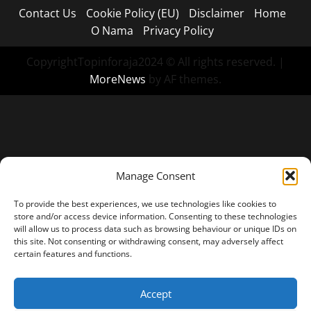
Contact Us
Cookie Policy (EU)
Disclaimer
Home
O Nama
Privacy Policy
CopyrightTopinforaja2024 © All rights reserved.
|
MoreNews
by AF themes.
Manage Consent
To provide the best experiences, we use technologies like cookies to
store and/or access device information. Consenting to these technologies
will allow us to process data such as browsing behaviour or unique IDs on
this site. Not consenting or withdrawing consent, may adversely affect
certain features and functions.
Accept