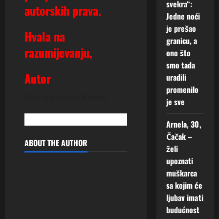
svekra“:
autorskih prava.
Jedne noći
je prešao
Hvala na
granicu, a
razumijevanju,
ono što
smo tada
Autor
uradili
promenilo
Foto ilustracija: Pexels
je sve
Arnela, 30,
Čačak –
ABOUT THE AUTHOR
želi
upoznati
muškarca
sa kojim će
ljubav imati
budućnost