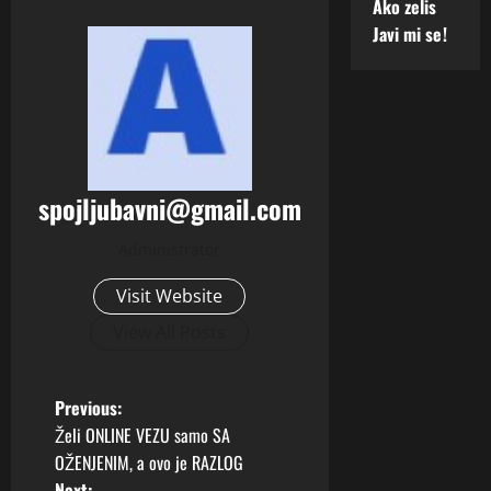
Ako zelis
Javi mi se!
spojljubavni@gmail.com
Administrator
Visit Website
View All Posts
P
Previous:
Želi ONLINE VEZU samo SA
o
OŽENJENIM, a ovo je RAZLOG
Next: