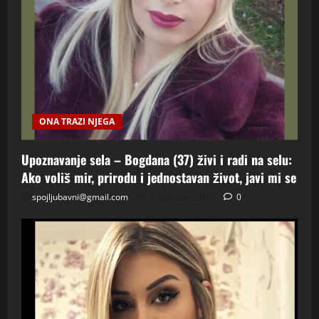
ONA TRAZI NJEGA
Upoznavanje sela – Bogdana (37) živi i radi na selu:
Ako voliš mir, prirodu i jednostavan život, javi mi se
spojljubavni@gmail.com
7 Augusta, 2026
0