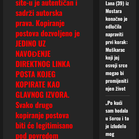
site-u je autentičan i
Lana (39) iz
sadrži autorska
Mostara
konačno je
prava. Kopiranje
odlučila
postova dozvoljeno je
napraviti
JEDINO UZ
prvi korak:
Muškarac
NAVOĐENJE
koji joj
DIREKTNOG LINKA
osvoji srce
POSTA KOJEG
mogao bi
promijeniti
KOPIRATE KAO
njen život
GLAVNOG IZVORA.
„Po kući
Svako drugo
sam hodala
kopiranje postova
u šorcu i to
biti će legitimisano
je izludelo
pod povredom
mog