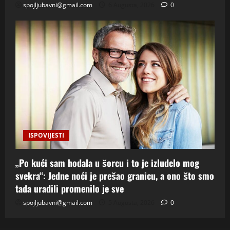
spojljubavni@gmail.com
6 Augusta, 2026
0
ISPOVIJESTI
„Po kući sam hodala u šorcu i to je izludelo mog
svekra“: Jedne noći je prešao granicu, a ono što smo
tada uradili promenilo je sve
spojljubavni@gmail.com
5 Augusta, 2026
0