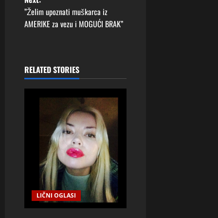
s
”Želim upoznati muškarca iz
t
AMERIKE za vezu i MOGUĆI BRAK”
n
a
RELATED STORIES
v
i
g
a
t
i
LIČNI OGLASI
o