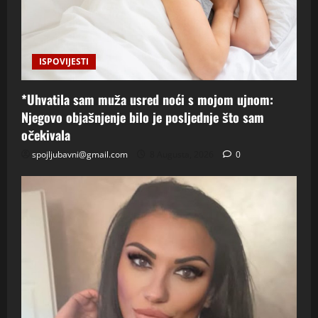
ISPOVIJESTI
*Uhvatila sam muža usred noći s mojom ujnom:
Njegovo objašnjenje bilo je posljednje što sam
očekivala
spojljubavni@gmail.com
8 Augusta, 2026
0