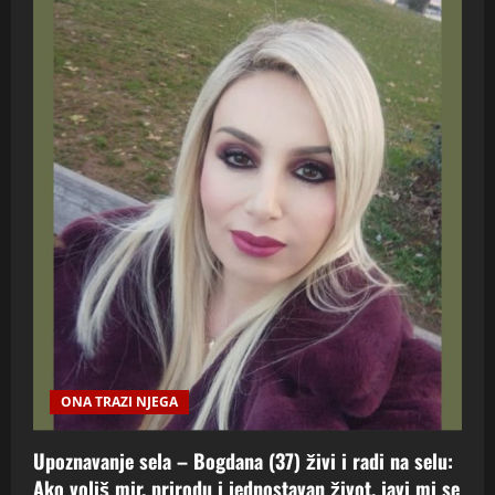
ONA TRAZI NJEGA
Upoznavanje sela – Bogdana (37) živi i radi na selu:
Ako voliš mir, prirodu i jednostavan život, javi mi se