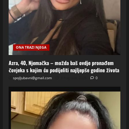
ONA TRAZI NJEGA
Azra, 40, Njemačka – možda baš ovdje pronađem
čovjeka s kojim ću podijeliti najljepše godine života
spojljubavni@gmail.com
8 Augusta, 2026
0