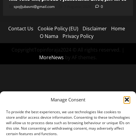
spojljubavni@gmail.com
7 Augusta, 2026
0
Contact Us
Cookie Policy (EU)
Disclaimer
Home
O Nama
Privacy Policy
CopyrightTopinforaja2024 © All rights reserved.
|
MoreNews
by AF themes.
Manage Consent
To provide the best experiences, we use technologies like cookies to
store and/or access device information. Consenting to these technologies
will allow us to process data such as browsing behaviour or unique IDs on
this site. Not consenting or withdrawing consent, may adversely affect
certain features and functions.