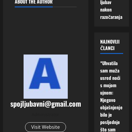
ABOUT THE AUTHOR
ljubav
d
m
nakon
u
i
5
g
razočaranja
j
Augusta,
o
2026
e
č
n
0
e
i
NAJNOVIJI
k
t
ČLANCI
a
i
m
n
“
*Uhvatila
j
e
sam muža
4
n
usred noći
Augusta,
ž
s mojom
2026
i
ujnom:
v
0
Njegovo
spojljubavni@gmail.com
o
objašnjenje
t
bilo je
Administrator
posljednje
6
Visit Website
Augusta,
što sam