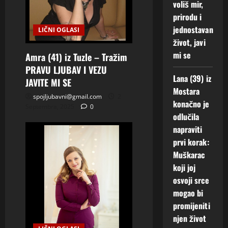
voliš mir,
prirodu i
jednostavan
LIČNI OGLASI
život, javi
mi se
Amra (41) iz Tuzle – Tražim
PRAVU LJUBAV I VEZU
Lana (39) iz
JAVITE MI SE
Mostara
spojljubavni@gmail.com
2
konačno je
Septembra, 2025
0
odlučila
napraviti
prvi korak:
Muškarac
koji joj
osvoji srce
mogao bi
promijeniti
njen život