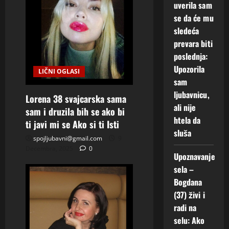
uverila sam
a
se da će mu
t
sledeća
prevara biti
i
poslednja:
Upozorila
o
LIČNI OGLASI
sam
n
ljubavnicu,
Lorena 38 svajcarska sama
ali nije
sam i druzila bih se ako bi
htela da
ti javi mi se Ako si ti Isti
sluša
spojljubavni@gmail.com
9
Decembra, 2025
0
Upoznavanje
sela –
Bogdana
(37) živi i
radi na
selu: Ako