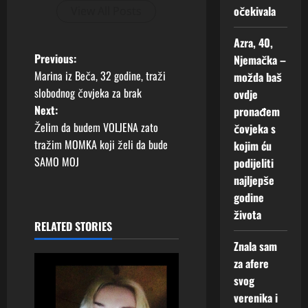
2026
očekivala
View All Posts
0
Azra, 40,
P
Previous:
Njemačka –
Marina iz Beča, 32 godine, traži
možda baš
o
slobodnog čovjeka za brak
ovdje
Next:
pronađem
s
Želim da budem VOLJENA zato
čovjeka s
t
tražim MOMKA koji želi da bude
kojim ću
SAMO MOJ
podijeliti
n
najljepše
godine
a
života
RELATED STORIES
v
Znala sam
i
za afere
svog
g
verenika i