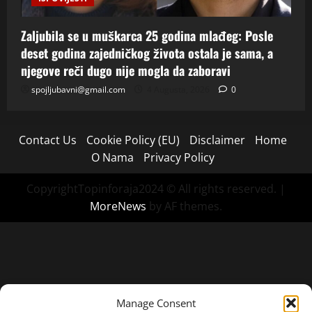
Zaljubila se u muškarca 25 godina mlađeg: Posle
deset godina zajedničkog života ostala je sama, a
njegove reči dugo nije mogla da zaboravi
spojljubavni@gmail.com
4 Augusta, 2026
0
Contact Us
Cookie Policy (EU)
Disclaimer
Home
O Nama
Privacy Policy
CopyrightTopinforaja2024 © All rights reserved.
|
MoreNews
by AF themes.
Manage Consent