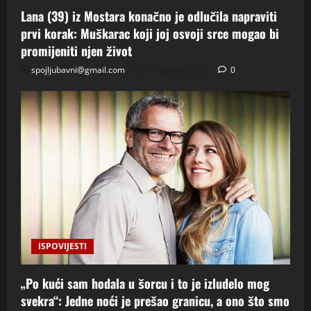
Lana (39) iz Mostara konačno je odlučila napraviti
prvi korak: Muškarac koji joj osvoji srce mogao bi
promijeniti njen život
spojljubavni@gmail.com
6 Augusta, 2026
0
ISPOVIJESTI
„Po kući sam hodala u šorcu i to je izludelo mog
svekra“: Jedne noći je prešao granicu, a ono što smo