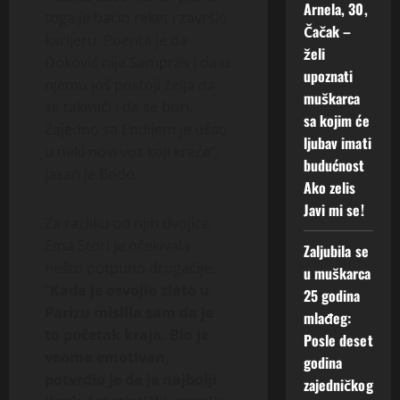
Arnela, 30,
toga je bacio reket i završio
Čačak –
karijeru. Poenta je da
želi
Đoković nije Sampras i da u
upoznati
njemu još postoji želja da
muškarca
se takmiči i da se bori.
sa kojim će
Zajedno sa Endijem je ušao
ljubav imati
u neki novi voz koji kreće”,
budućnost
jasan je Bodo.
Ako zelis
Javi mi se!
Za razliku od njih dvojice
Ema Stori je očekivala
Zaljubila se
nešto potpuno drugačije.
u muškarca
“
Kada je osvojio zlato u
25 godina
Parizu mislila sam da je
mlađeg:
to početak kraja. Bio je
Posle deset
veoma emotivan,
godina
potvrdio je da je najbolji
zajedničkog