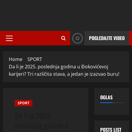
POGLEDAJTE VIDEO
Primary
Menu
Home
SPORT
Da li je 2025. poslednja godina u Đokovićevoj
karijeri? Tri različita stava, a jedan je izazvao buru!
OGLAS
SPORT
Da li je 2025.
poslednja godina u
POSTS LIST