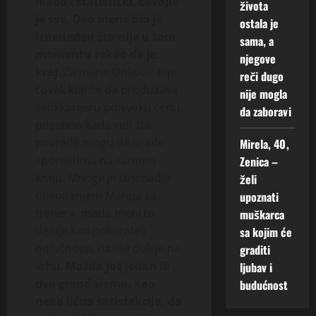
ikada i statistički, osvojio
života
je sve. Deo mene bio je
ostala je
iznenađen što nije u tom
sama, a
momentu rekao da je
njegove
kraj
. Za mene Đoković nije
reči dugo
čovek koji će da produžava
nije mogla
sebi karijeru po sveku cenu,
da zaboravi
posebno kada vidi šta
povrede mogu da urade
Mirela, 40,
sportistima na samom
Zenica –
kraju. Mnoge je iznenadio
želi
dovođenjem Mareja za
upoznati
trenera, mada meni to
muškarca
deluje kao pokazatelj
sa kojim će
odlučnosti, da ide dok je na
graditi
vrhu.
Možda još jedan ili
ljubav i
dva grend slema, kao
budućnost
neka lična satisfakcija, da