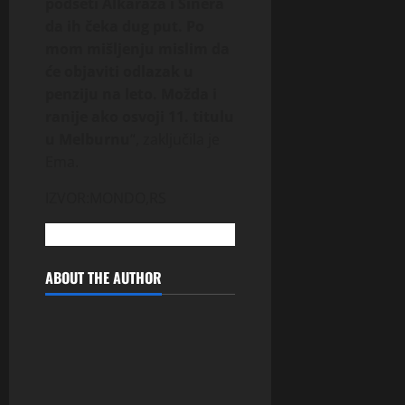
podseti Alkaraza i Sinera
da ih čeka dug put. Po
mom mišljenju mislim da
će objaviti odlazak u
penziju na leto. Možda i
ranije ako osvoji 11. titulu
u Melburnu
“, zaključila je
Ema.
IZVOR:MONDO,RS
ABOUT THE AUTHOR