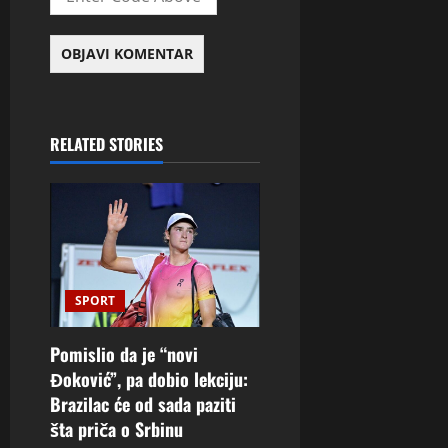
RELATED STORIES
SPORT
Pomislio da je “novi
Đoković”, pa dobio lekciju:
Brazilac će od sada paziti
šta priča o Srbinu