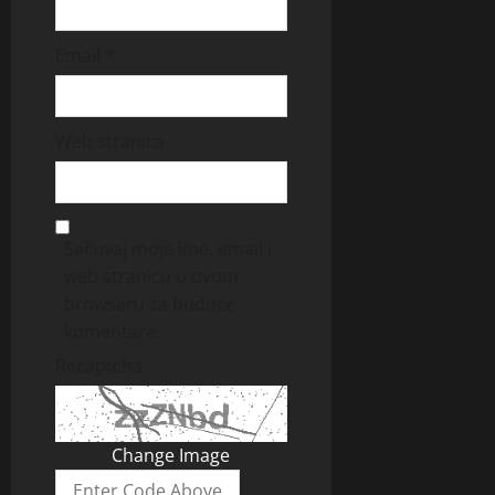
Email
*
Web stranica
Sačuvaj moje ime, email i
web stranicu u ovom
browseru za buduće
komentare.
Recaptcha
Change Image