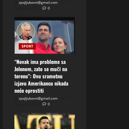
spojljubavni@gmail.com
24
Februara, 2025
0
SPORT
“Novak ima probleme sa
Jelenom, zato se muči na
terenu”: Ovu sramotnu
izjavu Amerikancu nikada
neće oprostiti
spojljubavni@gmail.com
23
Februara, 2025
0