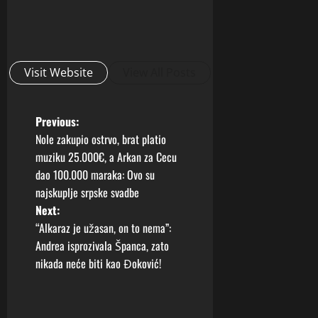
Visit Website
View All Posts
P
Previous:
Nole zakupio ostrvo, brat platio
o
muziku 25.000€, a Arkan za Cecu
dao 100.000 maraka: Ovo su
s
najskuplje srpske svadbe
t
Next:
“Alkaraz je užasan, on to nema”:
n
Andrea isprozivala Španca, zato
nikada neće biti kao Đoković!
a
v