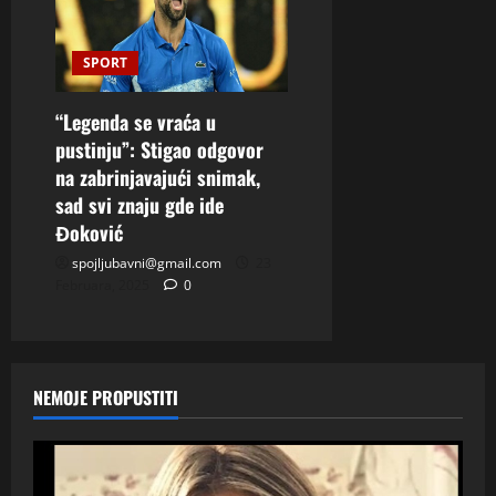
SPORT
“Legenda se vraća u
pustinju”: Stigao odgovor
na zabrinjavajući snimak,
sad svi znaju gde ide
Đoković
spojljubavni@gmail.com
23
Februara, 2025
0
NEMOJE PROPUSTITI