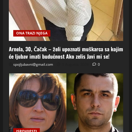
ONA TRAZI NJEGA
Arnela, 30, Čačak – želi upoznati muškarca sa kojim
će ljubav imati budućnost Ako zelis Javi mi se!
spojljubavni@gmail.com
5 Augusta, 2026
0
ISPOVIJESTI