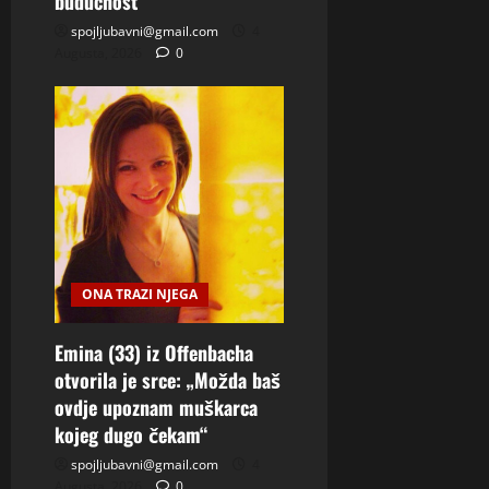
budućnost
spojljubavni@gmail.com
4
Augusta, 2026
0
ONA TRAZI NJEGA
Emina (33) iz Offenbacha
otvorila je srce: „Možda baš
ovdje upoznam muškarca
kojeg dugo čekam“
spojljubavni@gmail.com
4
Augusta, 2026
0