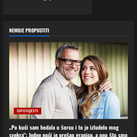
NEMOJE PROPUSTITI
ISPOVIJESTI
„Po kući sam hodala u šorcu i to je izludelo mog
svekra“: Jedne noći je prešao granicu, a ono što smo