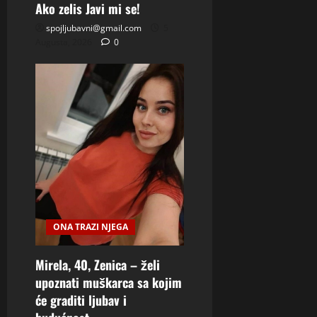
Ako zelis Javi mi se!
spojljubavni@gmail.com
5
Augusta, 2026
0
ONA TRAZI NJEGA
Mirela, 40, Zenica – želi
upoznati muškarca sa kojim
će graditi ljubav i