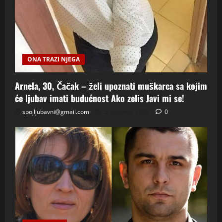
ONA TRAZI NJEGA
Arnela, 30, Čačak – želi upoznati muškarca sa kojim
će ljubav imati budućnost Ako zelis Javi mi se!
spojljubavni@gmail.com
5 Augusta, 2026
0