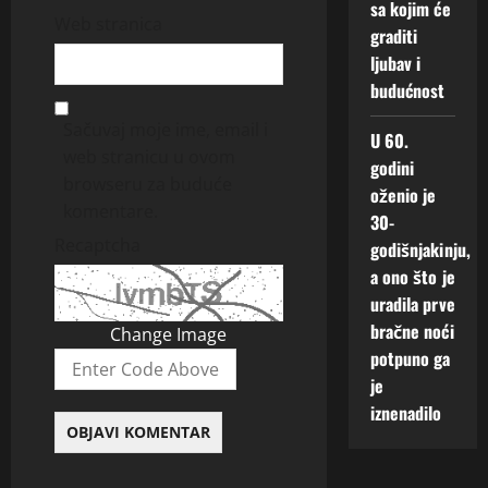
sa kojim će
Web stranica
graditi
ljubav i
budućnost
Sačuvaj moje ime, email i
U 60.
web stranicu u ovom
godini
browseru za buduće
oženio je
komentare.
30-
Recaptcha
godišnjakinju,
a ono što je
uradila prve
bračne noći
Change Image
potpuno ga
je
iznenadilo