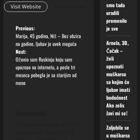
m
smo tada
Visit Website
View All Posts
i
uradili
s
promenilo
e
P
Previous:
je sve
!
Marija, 45 godina, Niš – Bez obzira
o
Arnela, 30,
2
na godine, ljubav je uvek moguća
Augusta,
Čačak –
Next:
s
2026
želi
Oženio sam Ruskinju koju sam
upoznati
t
upoznao na internetu, a posle tri
0
muškarca
meseca pobegla je sa starijim od
n
sa kojim će
mene
ljubav imati
a
budućnost
Ako zelis
v
Komentariši
Javi mi se!
i
Vaša email adresa neće biti
Zaljubila se
g
objavljivana.
Neophodna
u muškarca