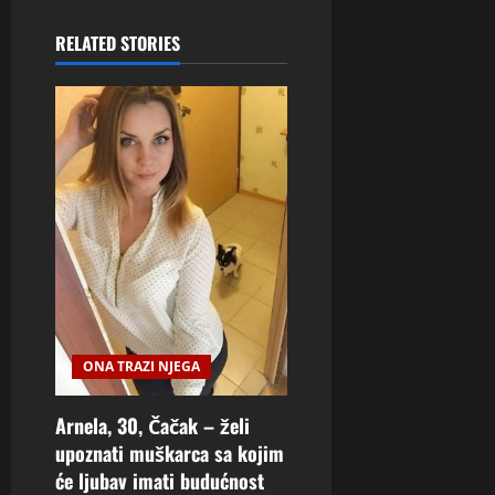
RELATED STORIES
ONA TRAZI NJEGA
Arnela, 30, Čačak – želi
upoznati muškarca sa kojim
će ljubav imati budućnost