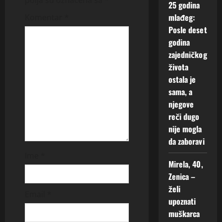
polja su označena sa
*
25 godina
a
mlađeg:
Komentar
*
t
Posle deset
godina
i
zajedničkog
života
o
ostala je
sama, a
n
njegove
reči dugo
nije mogla
da zaboravi
Ime
*
Mirela, 40,
Zenica –
želi
Email
*
upoznati
muškarca