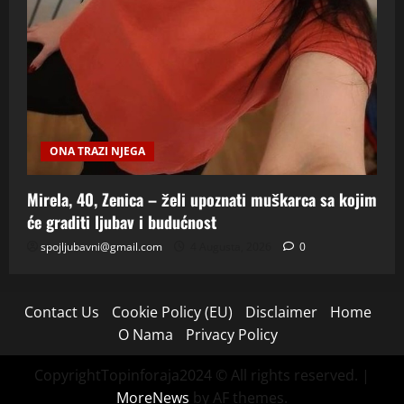
ONA TRAZI NJEGA
Mirela, 40, Zenica – želi upoznati muškarca sa kojim
će graditi ljubav i budućnost
spojljubavni@gmail.com
4 Augusta, 2026
0
Contact Us
Cookie Policy (EU)
Disclaimer
Home
O Nama
Privacy Policy
CopyrightTopinforaja2024 © All rights reserved.
|
MoreNews
by AF themes.