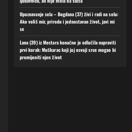
ljubavnicu, ali nije htela da sluša
Upoznavanje sela – Bogdana (37) živi i radi na selu:
Ako voliš mir, prirodu i jednostavan život, javi mi
se
Lana (39) iz Mostara konačno je odlučila napraviti
prvi korak: Muškarac koji joj osvoji srce mogao bi
promijeniti njen život