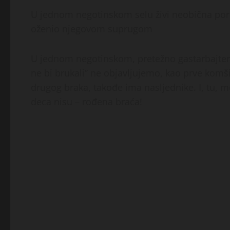
U jednom negotinskom selu živi neobična poro
oženio njegovom suprugom
U jednom negotinskom, pretežno gastarbajters
ne bi brukali” ne objavljujemo, kao prve komšije
drugog braka, takođe ima nasljednike. I, tu, m
deca nisu – rođena braća!