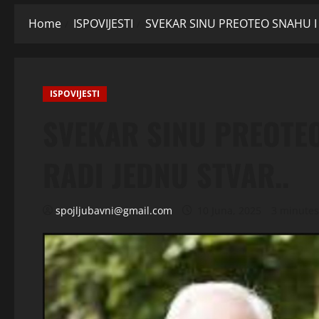
Home
ISPOVIJESTI
SVEKAR SINU PREOTEO SNAHU I 
ISPOVIJESTI
SVEKAR SINU PREOTEO
RADI JEDNU STVAR..
spojljubavni@gmail.com
10 Juna, 2025
3 minutes