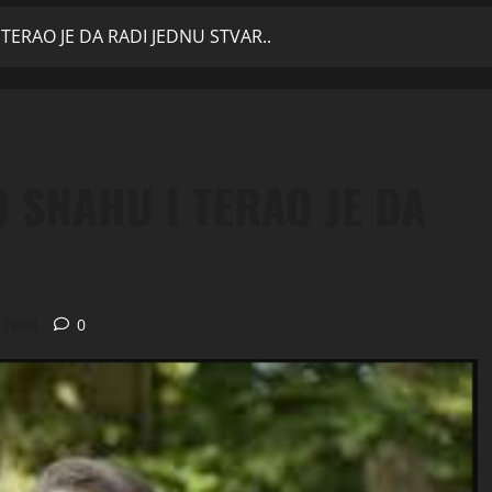
TERAO JE DA RADI JEDNU STVAR..
 SNAHU I TERAO JE DA
 read
0