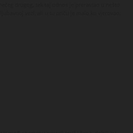
 nečeg drugog, tek taj odnos je prerastao u nešto
ljubavnoj vezi, ali u tu priču je malo ko vjerovao.
 su u međuvremenu postali muž i žena, dobili su