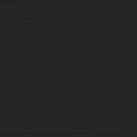
 sobom.
 latinoameričkih sapunica, za koje većina ljudi,
.
 ispostavilo se, zbližila sa svekrom – nastavljaju