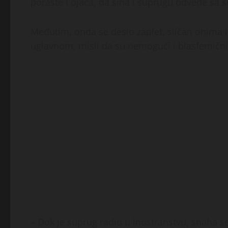
poraste i ojača, da sina i suprugu odvede sa
Međutim, onda se desio zaplet, sličan onima iz
uglavnom, misli da su nemogući i blasfemični
– Dok je suprug radio u inostranstvu, snaha se,