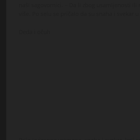
naši sagovornici. – Da li zbog usamljenosti ili
više. Po selu se pričalo da su snaha i svekar u 
Deda i očuh
Prije izvjesnog vremena, snaha i svekar, koji