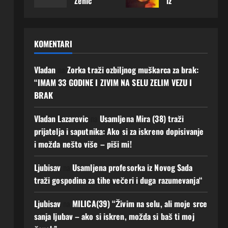
Zenic
iz
čila
karca
m ću
priro
a –
Offen
napr
sa
podij
du i
želi
bach
aviti
koji
eliti
jedn
upoz
a
prvi
m će
najlje
ostav
KOMENTARI
nati
otvor
kora
ljuba
pše
an
muš
ila je
k:
v
godi
život
karca
srce:
Mušk
imati
Vladan
na
Zorka traži ozbiljnog muškarca za brak:
ne
, javi
sa
„Mož
arac
budu
život
mi se
“IMAM 33 GODINE I ZIVIM NA SELU ZELIM VEZU I
koji
da
koji
ćnos
a
BRAK
7
m će
baš
joj
t Ako
Augusta,
8
gradi
ovdje
osvoj
zelis
2026
Augusta,
Vladan Lazarevic
na
Usamljena Mira (38) traži
ti
upoz
i
Javi
0
2026
prijatelja i saputnika: Ako si za iskreno dopisivanje
ljuba
nam
srce
mi
0
i možda nešto više – piši mi!
v i
muš
moga
se!
budu
karca
o bi
5
Ljubisav
na
Usamljena profesorka iz Novog Sada
ćnos
koje
prom
Augusta,
t
g
traži gospodina za tihe večeri i duga razumevanja“
ijenit
2026
dugo
i
0
4
čeka
njen
Ljubisav
na
MILICA(39) “Živim na selu, ali moje srce
Augusta,
m“
život
2026
sanja ljubav – ako si iskren, možda si baš ti moj
0
4
6