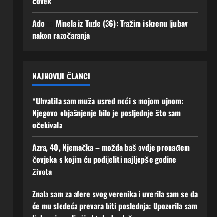
čovek”
Augusta,
Augusta,
2026
2026
Ado
na
Minela iz Tuzle (36): Tražim iskrenu ljubav
0
0
nakon razočaranja
NAJNOVIJI ČLANCI
*Uhvatila sam muža usred noći s mojom ujnom:
Njegovo objašnjenje bilo je posljednje što sam
očekivala
Azra, 40, Njemačka – možda baš ovdje pronađem
čovjeka s kojim ću podijeliti najljepše godine
života
Znala sam za afere svog verenika i uverila sam se da
će mu sledeća prevara biti poslednja: Upozorila sam