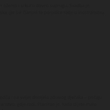
in oženio i u kuću doveo suprugu. Svadba je,
rska, jer svi članovi te porodice rade u inostranstvu.
ila i na svijet donijela zdravog dječaka – pričaju
anstvo, gdje radi. Planirao je, kada dijete malo