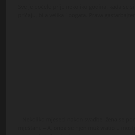
Sve je počelo prije nekoliko godina, kada se s
pričaju, bila velika i bogata. Prava gastarbajte
– Nekoliko mjeseci nakon svadbe, žena se porod
mještani. – A, onda se njen muž vratio u inostr