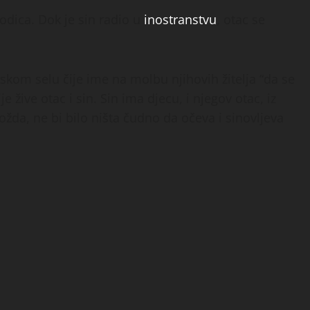
dica. Dok je sin radio u
inostranstvu
, otac se
kom selu čije ime na molbu njihovih žitelja “da se
 žive otac i sin. Sin ima djecu, i njegov otac, iz
ožda, ne bi bilo ništa čudno da očeva i sinovljeva