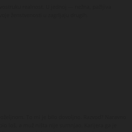
dvostruku realnost. U jednoj — nežna, pažljiva
oje ženstvenosti u zagrljaju drugih.
poželjnom. To mi je bilo dovoljno. Razvod? Naravno
io loš, a muž ništa nije sumnjao. Karijera ga je