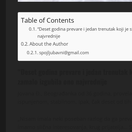
Table of Contents
“Deset godina prevare i jedan trenutak koji je
najvrednije
About the Author
spojljubavni@gmail.com
“Deset godina prevare i jedan trenutak k
zamalo izgubila ono najvrednije
Jovana Đ., Beograđanka od 36 godina, provela
ispunjenom, stabilnom. Ipak, čak deset od tih
„Nisam imala neki poseban razlog da ga prevar
imamo slična interesovanja, krug prijatelja… Sv