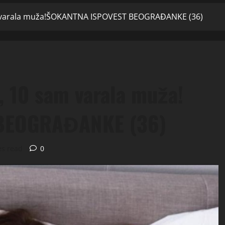
m varala muža!ŠOKANTNA ISPOVEST BEOGRAĐANKE (36)
, 10 sam varala muža!
BEOGRAĐANKE (36)
es read
0