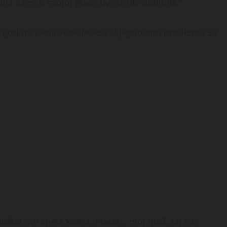
Bila sam, u svojoj glavi, dvostruki dobitnik.“
Pre godinu dana suočila se s dijagnozom problema sa
ožda me stigla kazna. I tada… moj muž, taj isti