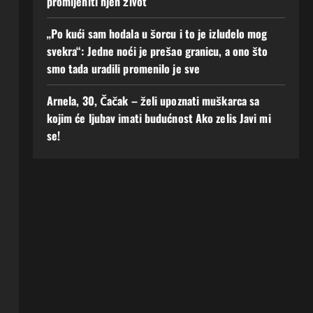
promijeniti njen život
„Po kući sam hodala u šorcu i to je izludelo mog
svekra“: Jedne noći je prešao granicu, a ono što
smo tada uradili promenilo je sve
Arnela, 30, Čačak – želi upoznati muškarca sa
kojim će ljubav imati budućnost Ako zelis Javi mi
se!