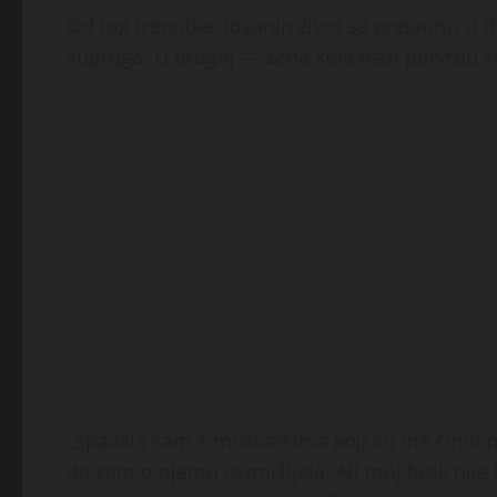
Od tog trenutka, Jovanin život se pretvorio u 
supruga. U drugoj — žena koja traži potvrdu sv
„Spavala sam s muškarcima koji su me činili 
da sam o njemu razmišljala. Ali moj brak nije b