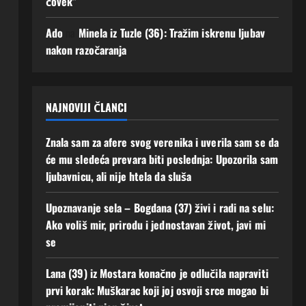
čovek”
se!
Augusta,
2026
3
Ado
na
Minela iz Tuzle (36): Tražim iskrenu ljubav
0
Augusta,
nakon razočaranja
2026
0
NAJNOVIJI ČLANCI
Znala sam za afere svog verenika i uverila sam se da
će mu sledeća prevara biti poslednja: Upozorila sam
ljubavnicu, ali nije htela da sluša
Upoznavanje sela – Bogdana (37) živi i radi na selu:
Ako voliš mir, prirodu i jednostavan život, javi mi
se
Lana (39) iz Mostara konačno je odlučila napraviti
prvi korak: Muškarac koji joj osvoji srce mogao bi