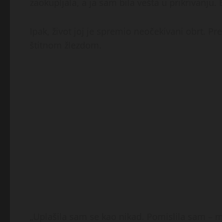
zaokupljala, a ja sam bila vešta u prikrivanju. 
Ipak, život joj je spremio neočekivani obrt. 
štitnom žlezdom.
„Uplašila sam se kao nikad. Pomislila sam – m