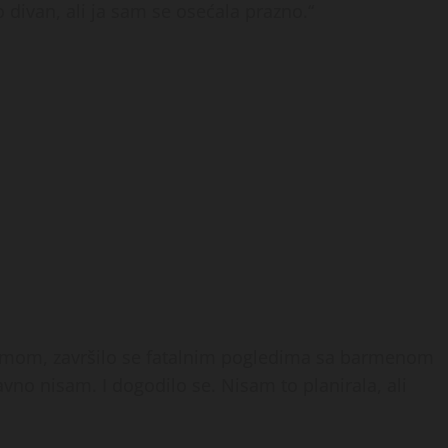
io divan, ali ja sam se osećala prazno.“
 kumom, završilo se fatalnim pogledima sa barmenom
no nisam. I dogodilo se. Nisam to planirala, ali