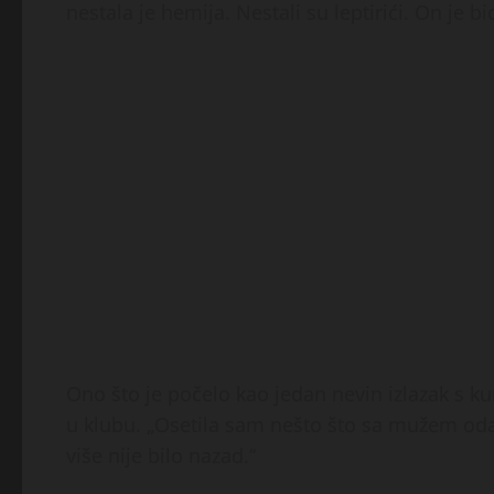
nestala je hemija. Nestali su leptirići. On je b
Ono što je počelo kao jedan nevin izlazak s
u klubu. „Osetila sam nešto što sa mužem odav
više nije bilo nazad.“