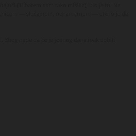
jući (ili barem sam tako mislila), bio je tu. Na
ečenicom — slučajnom, nenamernom — otkrio je da
vi. Zbog nade da će je jednog dana ipak dobiti