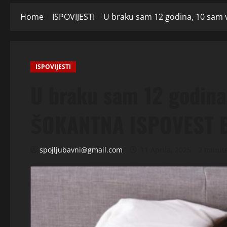
Home
ISPOVIJESTI
U braku sam 12 godina, 10 sa
ISPOVIJESTI
U braku sam 12 godina
ŠOKANTNA ISPOVEST 
spojljubavni@gmail.com
11 Aprila, 2025
2 minut