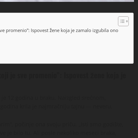
 sve promenio”: Ispovest žene koja je zamalo izgubila ono
oji je sve promenio”: Ispovest žene koja je
 je 12 godina u braku. Naizgled srećnom,
 godina krila je najmračniju tajnu — neveru.
im“, počinje ona svoju priču. „Isti smo godište,
e je bilo tu. Ali posle nekoliko meseci braka,